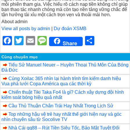
mỗi phiên tham gia. Việc hiểu rõ cách nạp tiền không chỉ giúp
bạn thao tác nhanh chóng mà còn tạo nền tảng vững chắc để
tận hưởng tài xỉu một cách trọn vẹn và thoải mái hơn.
About admin
View all posts by admin
|
Dự đoán XSMB
F
T
E
M
S
Share
a
wi
m
e
h
c
tt
ail
ss
ar
Cùng chuyên mục
Tiểu Sử Manuel Neuer – Huyền Thoại Thủ Môn Của Bóng
e
er
a
e
Đá Đức
b
g
Cùng Xoilac 365 nhìn lại hành trình tìm kiếm danh hiệu
Vua phá lưới Copa América qua các thời kỳ
o
e
Chiến thuật Tiki Taka Fo4 là gì? Cách xây dựng đội hình
o
kiểm soát bóng hiệu quả nhất
k
Cầu Thủ Thuận Chân Trái Hay Nhất Trong Lịch Sử
Top những hậu vệ trẻ hay nhất thế giới hiện nay và góc
nhìn chuyên sâu từ Socolive TV
Nhà Cái qq88 – Rút Tiền Siêu Tốc, Bảo Mật Tuyệt Đối