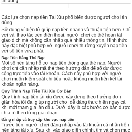
Các lựa chọn nạp tiền Tài Xỉu phổ biến được người chơi tin
dùng
Sử dụng ví điện tử giúp nạp tiền nhanh và thuận tiện hơn. Chỉ
với vài thao tác trên điện thoại, người chơi có thể hoàn tất
giao dịch mà không cần nhập quá nhiều thông tin. Hình thức
này đặc biệt phù hợp với người chơi thường xuyên nạp tiền
với số tiền vừa phải.
Nạp Tiền Bằng Thẻ Nạp
Một số nền tảng hỗ trợ nạp tiền thông qua thẻ nạp. Người
chơi chỉ cần nhập mã thẻ theo hướng dẫn để số dư được
cộng trực tiếp vào tài khoản. Cách này phù hợp với người
chơi muốn kiểm soát chi tiêu hoặc không muốn liên kết tài
khoản ngân hàng.
Quy Trình Nạp Tiền Tài Xỉu Cơ Bản
Quy trình nạp tiền tài xỉu được xây dựng theo hướng đơn
giản hóa tối đa, giúp người chơi dễ dàng thực hiện ngay cả
khi mới tham gia lần đầu. Dưới đây là các bước cơ bản được
chia rõ theo từng giai đoạn:
Đăng nhập và truy cập khu vực nạp tiền
Trước tiên, người chơi đăng nhập vào tài khoản cá nhân trên
nền tảng tài xỉu. Sau khi vào giao diện chính, tìm và chọn mục