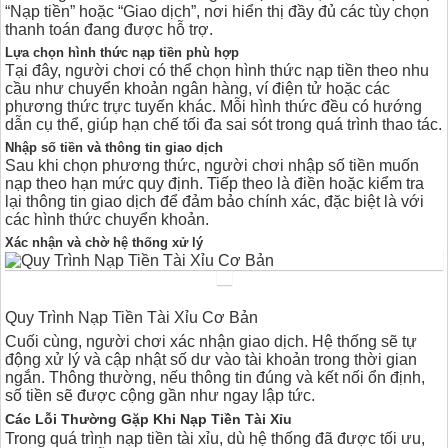
“Nạp tiền” hoặc “Giao dịch”, nơi hiển thị đầy đủ các tùy chọn
thanh toán đang được hỗ trợ.
Lựa chọn hình thức nạp tiền phù hợp
Tại đây, người chơi có thể chọn hình thức nạp tiền theo nhu
cầu như chuyển khoản ngân hàng, ví điện tử hoặc các
phương thức trực tuyến khác. Mỗi hình thức đều có hướng
dẫn cụ thể, giúp hạn chế tối đa sai sót trong quá trình thao tác.
Nhập số tiền và thông tin giao dịch
Sau khi chọn phương thức, người chơi nhập số tiền muốn
nạp theo hạn mức quy định. Tiếp theo là điền hoặc kiểm tra
lại thông tin giao dịch để đảm bảo chính xác, đặc biệt là với
các hình thức chuyển khoản.
Xác nhận và chờ hệ thống xử lý
Quy Trình Nạp Tiền Tài Xỉu Cơ Bản
Cuối cùng, người chơi xác nhận giao dịch. Hệ thống sẽ tự
động xử lý và cập nhật số dư vào tài khoản trong thời gian
ngắn. Thông thường, nếu thông tin đúng và kết nối ổn định,
số tiền sẽ được cộng gần như ngay lập tức.
Các Lỗi Thường Gặp Khi Nạp Tiền Tài Xỉu
Trong quá trình nạp tiền tài xỉu, dù hệ thống đã được tối ưu,