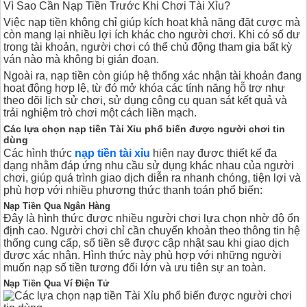
Vì Sao Cần Nạp Tiền Trước Khi Chơi Tài Xỉu?
Việc nạp tiền không chỉ giúp kích hoạt khả năng đặt cược mà
còn mang lại nhiều lợi ích khác cho người chơi. Khi có số dư
trong tài khoản, người chơi có thể chủ động tham gia bất kỳ
ván nào mà không bị gián đoạn.
Ngoài ra, nạp tiền còn giúp hệ thống xác nhận tài khoản đang
hoạt động hợp lệ, từ đó mở khóa các tính năng hỗ trợ như
theo dõi lịch sử chơi, sử dụng công cụ quan sát kết quả và
trải nghiệm trò chơi một cách liền mạch.
Các lựa chọn nạp tiền Tài Xỉu phổ biến được người chơi tin
dùng
Các hình thức
nạp tiền tài xỉu
hiện nay được thiết kế đa
dạng nhằm đáp ứng nhu cầu sử dụng khác nhau của người
chơi, giúp quá trình giao dịch diễn ra nhanh chóng, tiện lợi và
phù hợp với nhiều phương thức thanh toán phổ biến:
Nạp Tiền Qua Ngân Hàng
Đây là hình thức được nhiều người chơi lựa chọn nhờ độ ổn
định cao. Người chơi chỉ cần chuyển khoản theo thông tin hệ
thống cung cấp, số tiền sẽ được cập nhật sau khi giao dịch
được xác nhận. Hình thức này phù hợp với những người
muốn nạp số tiền tương đối lớn và ưu tiên sự an toàn.
Nạp Tiền Qua Ví Điện Tử