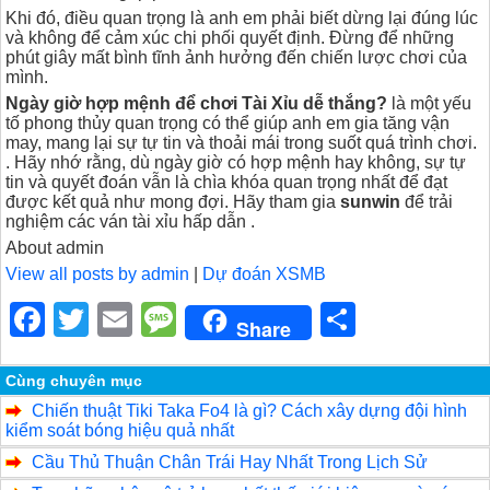
Khi đó, điều quan trọng là anh em phải biết dừng lại đúng lúc
và không để cảm xúc chi phối quyết định. Đừng để những
phút giây mất bình tĩnh ảnh hưởng đến chiến lược chơi của
mình.
Ngày giờ hợp mệnh để chơi Tài Xỉu dễ thắng?
là một yếu
tố phong thủy quan trọng có thể giúp anh em gia tăng vận
may, mang lại sự tự tin và thoải mái trong suốt quá trình chơi.
. Hãy nhớ rằng, dù ngày giờ có hợp mệnh hay không, sự tự
tin và quyết đoán vẫn là chìa khóa quan trọng nhất để đạt
được kết quả như mong đợi. Hãy tham gia
sunwin
để trải
nghiệm các ván tài xỉu hấp dẫn .
About admin
View all posts by admin
|
Dự đoán XSMB
F
T
E
M
S
Share
a
wi
m
e
h
c
tt
ail
ss
ar
Cùng chuyên mục
Chiến thuật Tiki Taka Fo4 là gì? Cách xây dựng đội hình
e
er
a
e
kiểm soát bóng hiệu quả nhất
b
g
Cầu Thủ Thuận Chân Trái Hay Nhất Trong Lịch Sử