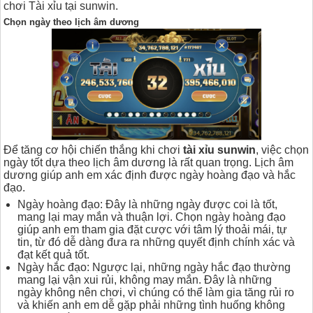
chơi Tài xỉu tại sunwin.
Chọn ngày theo lịch âm dương
Để tăng cơ hội chiến thắng khi chơi
tài xỉu sunwin
, việc chọn
ngày tốt dựa theo lịch âm dương là rất quan trọng. Lịch âm
dương giúp anh em xác định được ngày hoàng đạo và hắc
đạo.
Ngày hoàng đạo: Đây là những ngày được coi là tốt,
mang lại may mắn và thuận lợi. Chọn ngày hoàng đạo
giúp anh em tham gia đặt cược với tâm lý thoải mái, tự
tin, từ đó dễ dàng đưa ra những quyết định chính xác và
đạt kết quả tốt.
Ngày hắc đạo: Ngược lại, những ngày hắc đạo thường
mang lại vận xui rủi, không may mắn. Đây là những
ngày không nên chơi, vì chúng có thể làm gia tăng rủi ro
và khiến anh em dễ gặp phải những tình huống không