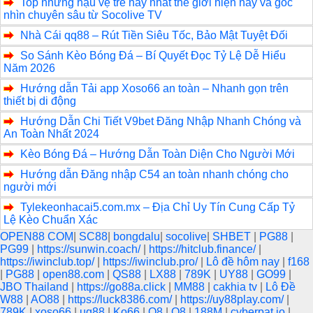
o
e
Top những hậu vệ trẻ hay nhất thế giới hiện nay và góc
nhìn chuyên sâu từ Socolive TV
o
Nhà Cái qq88 – Rút Tiền Siêu Tốc, Bảo Mật Tuyệt Đối
k
So Sánh Kèo Bóng Đá – Bí Quyết Đọc Tỷ Lệ Dễ Hiểu
Năm 2026
Hướng dẫn Tải app Xoso66 an toàn – Nhanh gọn trên
thiết bị di động
Hướng Dẫn Chi Tiết V9bet Đăng Nhập Nhanh Chóng và
An Toàn Nhất 2024
Kèo Bóng Đá – Hướng Dẫn Toàn Diện Cho Người Mới
Hướng dẫn Đăng nhập C54 an toàn nhanh chóng cho
người mới
Tylekeonhacai5.com.mx – Địa Chỉ Uy Tín Cung Cấp Tỷ
Lệ Kèo Chuẩn Xác
OPEN88 COM
|
SC88
|
bongdalu
|
socolive
|
SHBET
|
PG88
|
PG99
|
https://sunwin.coach/
|
https://hitclub.finance/
|
https://iwinclub.top/
|
https://iwinclub.pro/
|
Lô đề hôm nay
|
f168
|
PG88
|
open88.com
|
QS88
|
LX88
|
789K
|
UY88
|
GO99
|
JBO Thailand
|
https://go88a.click
|
MM88
|
cakhia tv
|
Lô Đề
W88
|
AO88
|
https://luck8386.com/
|
https://uy88play.com/
|
789K
|
xoso66
|
ug88
|
Ko66
|
O8
|
O8
|
188M
|
cyberpat.io
|