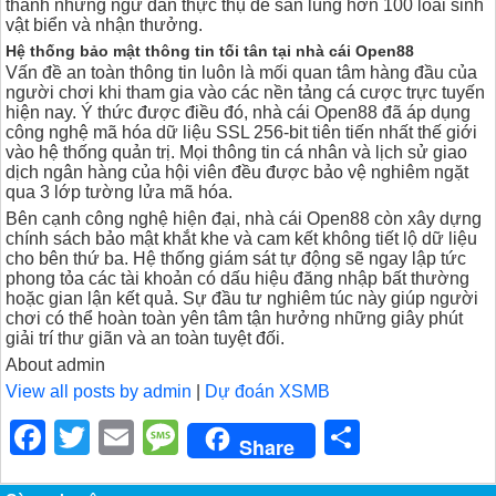
thành những ngư dân thực thụ để săn lùng hơn 100 loài sinh
vật biển và nhận thưởng.
Hệ thống bảo mật thông tin tối tân tại nhà cái Open88
Vấn đề an toàn thông tin luôn là mối quan tâm hàng đầu của
người chơi khi tham gia vào các nền tảng cá cược trực tuyến
hiện nay. Ý thức được điều đó, nhà cái Open88 đã áp dụng
công nghệ mã hóa dữ liệu SSL 256-bit tiên tiến nhất thế giới
vào hệ thống quản trị. Mọi thông tin cá nhân và lịch sử giao
dịch ngân hàng của hội viên đều được bảo vệ nghiêm ngặt
qua 3 lớp tường lửa mã hóa.
Bên cạnh công nghệ hiện đại, nhà cái Open88 còn xây dựng
chính sách bảo mật khắt khe và cam kết không tiết lộ dữ liệu
cho bên thứ ba. Hệ thống giám sát tự động sẽ ngay lập tức
phong tỏa các tài khoản có dấu hiệu đăng nhập bất thường
hoặc gian lận kết quả. Sự đầu tư nghiêm túc này giúp người
chơi có thể hoàn toàn yên tâm tận hưởng những giây phút
giải trí thư giãn và an toàn tuyệt đối.
About admin
View all posts by admin
|
Dự đoán XSMB
F
T
E
M
S
Share
a
wi
m
e
h