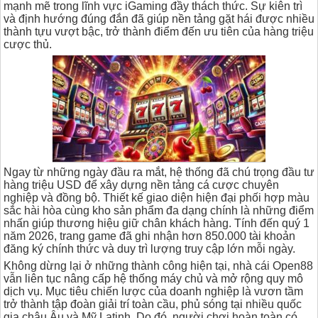
mạnh mẽ trong lĩnh vực iGaming đầy thách thức. Sự kiên trì
và định hướng đúng đắn đã giúp nền tảng gặt hái được nhiều
thành tựu vượt bậc, trở thành điểm đến ưu tiên của hàng triệu
cược thủ.
Ngay từ những ngày đầu ra mắt, hệ thống đã chú trọng đầu tư
hàng triệu USD để xây dựng nền tảng cá cược chuyên
nghiệp và đồng bộ. Thiết kế giao diện hiện đại phối hợp màu
sắc hài hòa cùng kho sản phẩm đa dạng chính là những điểm
nhấn giúp thương hiệu giữ chân khách hàng. Tính đến quý 1
năm 2026, trang game đã ghi nhận hơn 850.000 tài khoản
đăng ký chính thức và duy trì lượng truy cập lớn mỗi ngày.
Không dừng lại ở những thành công hiện tại, nhà cái Open88
vẫn liên tục nâng cấp hệ thống máy chủ và mở rộng quy mô
dịch vụ. Mục tiêu chiến lược của doanh nghiệp là vươn tầm
trở thành tập đoàn giải trí toàn cầu, phủ sóng tại nhiều quốc
gia châu Âu và Mỹ Latinh. Do đó, người chơi hoàn toàn có