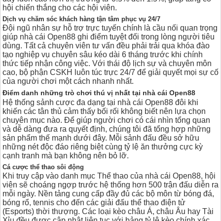
hội chiến thắng cho các hội viên.
Dịch vụ chăm sóc khách hàng tận tâm phục vụ 24/7
Đội ngũ nhân sự hỗ trợ trực tuyến chính là cầu nối quan trọng
giúp nhà cái Open88 ghi điểm tuyệt đối trong lòng người tiêu
dùng. Tất cả chuyên viên tư vấn đều phải trải qua khóa đào
tạo nghiệp vụ chuyên sâu kéo dài 6 tháng trước khi chính
thức tiếp nhận công việc. Với thái độ lịch sự và chuyên môn
cao, bộ phận CSKH luôn túc trực 24/7 để giải quyết mọi sự cố
của người chơi một cách nhanh nhất.
Điểm danh những trò chơi thú vị nhất tại nhà cái Open88
Hệ thống sảnh cược đa dạng tại nhà cái Open88 đôi khi
khiến các tân thủ cảm thấy bối rối không biết nên lựa chọn
chuyên mục nào. Để giúp người chơi có cái nhìn tổng quan
và dễ dàng đưa ra quyết định, chúng tôi đã tổng hợp những
sản phẩm thế mạnh dưới đây. Mỗi sảnh đấu đều sở hữu
những nét độc đáo riêng biệt cùng tỷ lệ ăn thưởng cực kỳ
cạnh tranh mà bạn không nên bỏ lỡ.
Cá cược thể thao sôi động
Khi truy cập vào danh mục Thể thao của nhà cái Open88, hội
viên sẽ choáng ngợp trước hệ thống hơn 500 trận đấu diễn ra
mỗi ngày. Nền tảng cung cấp đầy đủ các bộ môn từ bóng đá,
bóng rổ, tennis cho đến các giải đấu thể thao điện tử
(Esports) thời thượng. Các loại kèo châu Á, châu Âu hay Tài
Xỉu đều được cập nhật liên tục với bảng tỷ lệ kèo chính xác