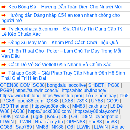
k
Kèo Bóng Đá – Hướng Dẫn Toàn Diện Cho Người Mới
Hướng dẫn Đăng nhập C54 an toàn nhanh chóng cho
người mới
Tylekeonhacai5.com.mx – Địa Chỉ Uy Tín Cung Cấp Tỷ
Lệ Kèo Chuẩn Xác
Đồng Xu May Mắn – Khám Phá Cách Chơi Hiệu Quả
Chiến Thuật Chơi Poker – Làm Chủ Tư Duy Trong Mỗi
Ván Đấu
Cách Dò Vé Số Vietlott 6/55 Nhanh Và Chính Xác
Tải app Go88 – Giải Pháp Truy Cập Nhanh Đến Hệ Sinh
Thái Giải Trí Hiện Đại
OPEN88 COM
|
SC88
|
bongdalu
|
socolive
|
SHBET
|
PG88
|
PG99
|
https://sunwin.coach/
|
https://hitclub.finance/
|
https://iwinclub.top/
|
https://iwinclub.pro/
|
Lô đề hôm nay
|
f168
|
PG88
|
open88.com
|
QS88
|
LX88
|
789K
|
UY88
|
GO99
|
JBO Thailand
|
https://go88a.click
|
MM88
|
cakhia tv
|
Lô Đề
W88
|
AO88
|
https://luck8386.com/
|
https://uy88play.com/
|
789K
|
xoso66
|
ug88
|
Ko66
|
O8
|
O8
|
188M
|
cyberpat.io
|
LLWIN
|
LLWIN
|
Nhà cái uy tín
|
OPEN88
|
Fun88
|
hm88
|
GO88
|
Sao789
|
MM88
|
NK88
|
O8
|
LLWIN
|
LLWIN
|
Xoilac