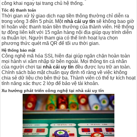
công khai ngay tại trang chủ hệ thống.
Tốc độ thanh toán
Thời gian xử lý giao dịch nạp tiền thông thường chỉ diễn ra
trong vòng 3 đến 5 phút. Một
nhà cái uy tín
sẽ không bao giờ
trì hoãn việc thanh toán tiền thưởng của thành viên. Hệ thống
tự động liên kết với 15 ngân hàng nội địa giúp quy trình diễn
ra thuận lợi. Người tham gia có thể linh hoạt lựa chọn
phương thức quét mã QR để tối ưu thời gian.
Hệ thống bảo mật
Công nghệ mã hóa SSL hiện đại giúp ngăn chặn hoàn toàn
mọi hành vi xâm nhập từ bên ngoài. Mọi thông tin cá nhân
của người chơi tại
nhà cái uy tín
đều được lưu trữ an toàn.
Chính sách bảo mật chuẩn quy định rõ ràng về việc không
chia sẻ dữ liệu cho bên thứ ba. Thành viên có thể tự kích hoạt
tính năng xác thực 2 lớp để bảo vệ tài khoản.
Xu hướng phát triển công nghệ tại nhà cái uy tín