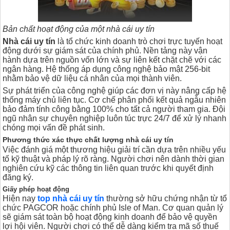
Bản chất hoạt động của một nhà cái uy tín
Nhà cái uy tín
là tổ chức kinh doanh trò chơi trực tuyến hoạt
động dưới sự giám sát của chính phủ. Nền tảng này vận
hành dựa trên nguồn vốn lớn và sự liên kết chặt chẽ với các
ngân hàng. Hệ thống áp dụng công nghệ bảo mật 256-bit
nhằm bảo vệ dữ liệu cá nhân của mọi thành viên.
Sự phát triển của công nghệ giúp các đơn vị này nâng cấp hệ
thống máy chủ liên tục. Cơ chế phân phối kết quả ngẫu nhiên
bảo đảm tính công bằng 100% cho tất cả người tham gia. Đội
ngũ nhân sự chuyên nghiệp luôn túc trực 24/7 để xử lý nhanh
chóng mọi vấn đề phát sinh.
Phương thức xác thực chất lượng nhà cái uy tín
Việc đánh giá một thương hiệu giải trí cần dựa trên nhiều yếu
tố kỹ thuật và pháp lý rõ ràng. Người chơi nên dành thời gian
nghiên cứu kỹ các thông tin liên quan trước khi quyết định
đăng ký.
Giấy phép hoạt động
Hiện nay
top nhà cái uy tín
thường sở hữu chứng nhận từ tổ
chức PAGCOR hoặc chính phủ Isle of Man. Cơ quan quản lý
sẽ giám sát toàn bộ hoạt động kinh doanh để bảo vệ quyền
lợi hội viên. Người chơi có thể dễ dàng kiểm tra mã số thuế