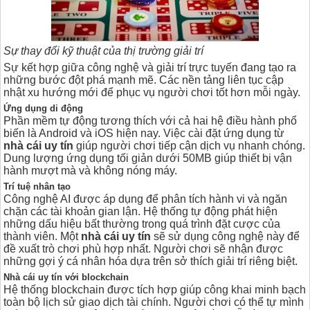
Sự thay đổi kỹ thuật của thị trường giải trí
Sự kết hợp giữa công nghệ và giải trí trực tuyến đang tạo ra
những bước đột phá mạnh mẽ. Các nền tảng liên tục cập
nhật xu hướng mới để phục vụ người chơi tốt hơn mỗi ngày.
Ứng dụng di động
Phần mềm tự động tương thích với cả hai hệ điều hành phổ
biến là Android và iOS hiện nay. Việc cài đặt ứng dụng từ
nhà cái uy tín
giúp người chơi tiếp cận dịch vụ nhanh chóng.
Dung lượng ứng dụng tối giản dưới 50MB giúp thiết bị vận
hành mượt mà và không nóng máy.
Trí tuệ nhân tạo
Công nghệ AI được áp dụng để phân tích hành vi và ngăn
chặn các tài khoản gian lận. Hệ thống tự động phát hiện
những dấu hiệu bất thường trong quá trình đặt cược của
thành viên. Một
nhà cái uy tín
sẽ sử dụng công nghệ này để
đề xuất trò chơi phù hợp nhất. Người chơi sẽ nhận được
những gợi ý cá nhân hóa dựa trên sở thích giải trí riêng biệt.
Nhà cái uy tín với blockchain
Hệ thống blockchain được tích hợp giúp công khai minh bạch
toàn bộ lịch sử giao dịch tài chính. Người chơi có thể tự mình