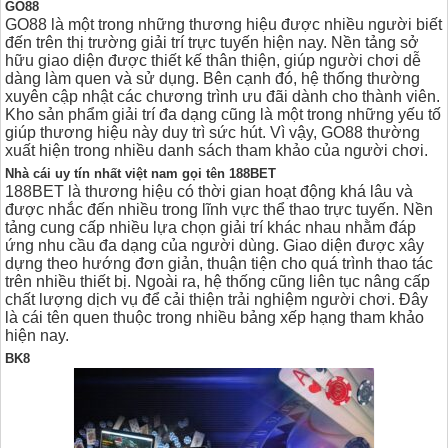
GO88
GO88 là một trong những thương hiệu được nhiều người biết
đến trên thị trường giải trí trực tuyến hiện nay. Nền tảng sở
hữu giao diện được thiết kế thân thiện, giúp người chơi dễ
dàng làm quen và sử dụng. Bên cạnh đó, hệ thống thường
xuyên cập nhật các chương trình ưu đãi dành cho thành viên.
Kho sản phẩm giải trí đa dạng cũng là một trong những yếu tố
giúp thương hiệu này duy trì sức hút. Vì vậy, GO88 thường
xuất hiện trong nhiều danh sách tham khảo của người chơi.
Nhà cái uy tín nhất việt nam gọi tên 188BET
188BET là thương hiệu có thời gian hoạt động khá lâu và
được nhắc đến nhiều trong lĩnh vực thể thao trực tuyến. Nền
tảng cung cấp nhiều lựa chọn giải trí khác nhau nhằm đáp
ứng nhu cầu đa dạng của người dùng. Giao diện được xây
dựng theo hướng đơn giản, thuận tiện cho quá trình thao tác
trên nhiều thiết bị. Ngoài ra, hệ thống cũng liên tục nâng cấp
chất lượng dịch vụ để cải thiện trải nghiệm người chơi. Đây
là cái tên quen thuộc trong nhiều bảng xếp hạng tham khảo
hiện nay.
BK8