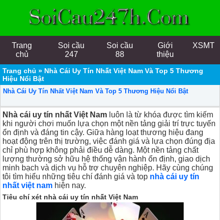
Trang
Soi cầu
Soi cầu
Giới
XSMT
chủ
247
88
thiệu
Trang chủ
»
Nhà Cái Uy Tín Nhất Việt Nam Và Top 5 Thương
Hiệu Nổi Bật
Nhà Cái Uy Tín Nhất Việt Nam Và Top 5 Thương Hiệu Nổi Bật
Nhà cái uy tín nhất Việt Nam
luôn là từ khóa được tìm kiếm
khi người chơi muốn lựa chọn một nền tảng giải trí trực tuyến
ổn định và đáng tin cậy. Giữa hàng loạt thương hiệu đang
hoạt động trên thị trường, việc đánh giá và lựa chọn đúng địa
chỉ phù hợp không phải điều dễ dàng. Một nền tảng chất
lượng thường sở hữu hệ thống vận hành ổn định, giao dịch
minh bạch và dịch vụ hỗ trợ chuyên nghiệp. Hãy cùng chúng
tôi tìm hiểu những tiêu chí đánh giá và top
nhà cái uy tín
nhất việt nam
hiện nay.
Tiêu chí xét nhà cái uy tín nhất Việt Nam