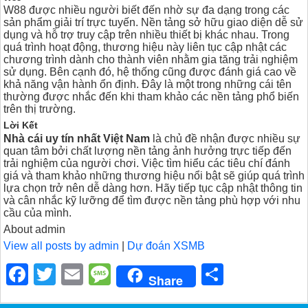
W88 được nhiều người biết đến nhờ sự đa dạng trong các
sản phẩm giải trí trực tuyến. Nền tảng sở hữu giao diện dễ sử
dụng và hỗ trợ truy cập trên nhiều thiết bị khác nhau. Trong
quá trình hoạt động, thương hiệu này liên tục cập nhật các
chương trình dành cho thành viên nhằm gia tăng trải nghiệm
sử dụng. Bên cạnh đó, hệ thống cũng được đánh giá cao về
khả năng vận hành ổn định. Đây là một trong những cái tên
thường được nhắc đến khi tham khảo các nền tảng phổ biến
trên thị trường.
Lời Kết
Nhà cái uy tín nhất Việt Nam
là chủ đề nhận được nhiều sự
quan tâm bởi chất lượng nền tảng ảnh hưởng trực tiếp đến
trải nghiệm của người chơi. Việc tìm hiểu các tiêu chí đánh
giá và tham khảo những thương hiệu nổi bật sẽ giúp quá trình
lựa chọn trở nên dễ dàng hơn. Hãy tiếp tục cập nhật thông tin
và cân nhắc kỹ lưỡng để tìm được nền tảng phù hợp với nhu
cầu của mình.
About admin
View all posts by admin
|
Dự đoán XSMB
F
T
E
M
S
Share
a
wi
m
e
h