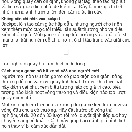
hồi. Vòng quay cần ổn định, không giật lag, thao tác nạp rút
và lịch sử giao dịch phải dễ kiểm tra. Đây là những chi tiết
nhỏ nhưng ảnh hưởng lớn đến cảm giác tin cậy.
Không nên chỉ nhìn vào jackpot
Jackpot lớn tạo cảm giác hấp dẫn, nhưng người chơi nên
xem thêm mức cược tối thiểu, tần suất thưởng nhỏ và điều
kiện nhận quà. Một game có nhịp trả thưởng vừa phải đôi khi
mang lại trải nghiệm dễ chịu hơn trò chỉ tập trung vào giải cực
lớn.
Trải nghiệm quay hũ trên thiết bị di động
Cách chọn game nổ hũ xocdia88 cho người mới
Người mới nên ưu tiên game có giao diện đơn giản, bảng
thưởng dễ đọc và mức quay linh hoạt. Trước khi chơi thật,
hãy dành vài phút xem biểu tượng nào có giá trị cao, biểu
tượng nào kích hoạt vòng thưởng và điều kiện nào tạo lượt
quay miễn phí.
Một kinh nghiệm hữu ích là không đổi game liên tục chỉ vì vài
vòng đầu chưa có thưởng. Hãy đặt trước số vòng thử
nghiệm, ví dụ 20 đến 30 lượt, rồi mới quyết định tiếp tục hay
chuyển sang trò khác. Cách này giúp bạn đánh giá bình tĩnh
hơn thay vì bị cảm xúc dẫn dắt.