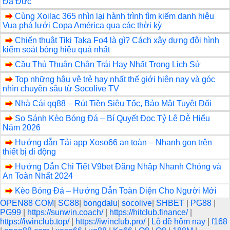
Đá Đức
b
g
Cùng Xoilac 365 nhìn lại hành trình tìm kiếm danh hiệu
Vua phá lưới Copa América qua các thời kỳ
o
e
Chiến thuật Tiki Taka Fo4 là gì? Cách xây dựng đội hình
o
kiểm soát bóng hiệu quả nhất
k
Cầu Thủ Thuận Chân Trái Hay Nhất Trong Lịch Sử
Top những hậu vệ trẻ hay nhất thế giới hiện nay và góc
nhìn chuyên sâu từ Socolive TV
Nhà Cái qq88 – Rút Tiền Siêu Tốc, Bảo Mật Tuyệt Đối
So Sánh Kèo Bóng Đá – Bí Quyết Đọc Tỷ Lệ Dễ Hiểu
Năm 2026
Hướng dẫn Tải app Xoso66 an toàn – Nhanh gọn trên
thiết bị di động
Hướng Dẫn Chi Tiết V9bet Đăng Nhập Nhanh Chóng và
An Toàn Nhất 2024
Kèo Bóng Đá – Hướng Dẫn Toàn Diện Cho Người Mới
OPEN88 COM
|
SC88
|
bongdalu
|
socolive
|
SHBET
|
PG88
|
PG99
|
https://sunwin.coach/
|
https://hitclub.finance/
|
https://iwinclub.top/
|
https://iwinclub.pro/
|
Lô đề hôm nay
|
f168