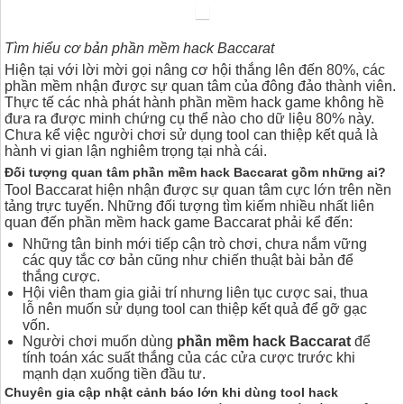
Tìm hiểu cơ bản phần mềm hack Baccarat
Hiện tại với lời mời gọi nâng cơ hội thắng lên đến 80%, các
phần mềm nhận được sự quan tâm của đông đảo thành viên.
Thực tế các nhà phát hành phần mềm hack game không hề
đưa ra được minh chứng cụ thể nào cho dữ liệu 80% này.
Chưa kể việc người chơi sử dụng tool can thiệp kết quả là
hành vi gian lận nghiêm trọng tại nhà cái.
Đối tượng quan tâm phần mềm hack Baccarat gồm những ai?
Tool Baccarat hiện nhận được sự quan tâm cực lớn trên nền
tảng trực tuyến. Những đối tượng tìm kiếm nhiều nhất liên
quan đến phần mềm hack game Baccarat phải kể đến:
Những tân binh mới tiếp cận trò chơi, chưa nắm vững
các quy tắc cơ bản cũng như chiến thuật bài bản để
thắng cược.
Hội viên tham gia giải trí nhưng liên tục cược sai, thua
lỗ nên muốn sử dụng tool can thiệp kết quả để gỡ gạc
vốn.
Người chơi muốn dùng
phần mềm hack Baccarat
để
tính toán xác suất thắng của các cửa cược trước khi
mạnh dạn xuống tiền đầu tư.
Chuyên gia cập nhật cảnh báo lớn khi dùng tool hack