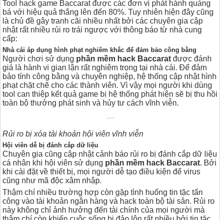
Tool hack game Baccarat được các đơn vị phát hành quảng
bá với hiệu quả thắng lên đến 80%. Tuy nhiên hiện đây cũng
là chủ đề gây tranh cãi nhiều nhất bởi các chuyên gia cập
nhật rất nhiều rủi ro trái ngược với thông báo từ nhà cung
cấp:
Nhà cái áp dụng hình phạt nghiêm khắc để đảm bảo công bằng
Người chơi sử dụng
phần mềm hack Baccarat
được đánh
giá là hành vi gian lận rất nghiêm trọng tại nhà cái. Để đảm
bảo tính công bằng và chuyên nghiệp, hệ thống cập nhật hình
phạt chặt chẽ cho các thành viên. Vì vậy mọi người khi dùng
tool can thiệp kết quả game bị hệ thống phát hiện sẽ bị thu hồi
toàn bộ thưởng phát sinh và hủy tư cách vĩnh viễn.
Rủi ro bị xóa tài khoản hội viên vĩnh viễn
Hội viên dễ bị đánh cắp dữ liệu
Chuyên gia cũng cập nhật cảnh báo rủi ro bị đánh cắp dữ liệu
cá nhân khi hội viên sử dụng
phần mềm hack Baccarat
. Bởi
khi cài đặt về thiết bị, mọi người dễ tạo điều kiện để virus
cũng như mã độc xâm nhập.
Thậm chí nhiều trường hợp còn gặp tình huống tin tặc tấn
công vào tài khoản ngân hàng và hack toàn bộ tài sản. Rủi ro
này không chỉ ảnh hưởng đến tài chính của mọi người mà
thậm chí còn khiến cuộc sống bị đảo lộn rất nhiều bởi tin tặc.