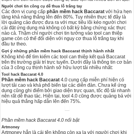
Người chơi tin công cụ dễ thua lỗ trắng tay
Các đơn vị cung cấp
phần mềm hack Baccarat
với hứa hẹn
tăng khả năng thắng lên đến 80%. Tuy nhiên thực tế đây là
lời quảng cáo được đưa ra với mục tiêu lôi kéo người chơi
cài đặt ứng dụng mà không có bất kỳ bằng chứng xác thực
nào cả. Thậm chí người chơi tin tưởng vào tool can thiệp
game còn có thể đối diện với nguy cơ thua lỗ trắng tay khi
đầu tư theo.
Gợi ý những phần mềm hack Baccarat thịnh hành nhất
Không khó để tìm kiếm các tool can thiệp kết quả Baccarat
trên thị trường giải trí trực tuyến. Dưới đây là thông tin cơ bản
của 3 công cụ thịnh hành sở hữu lượt tải nhiều nhất:
Tool hack Baccarat 4.0
Phần mềm hack Baccarat
4.0 cung cấp miễn phí hiện có
lượt tải cao và khá phổ biến tại các diễn đàn. Chưa kể ứng
dụng cũng ghi điểm bởi giao diện trực quan, tốc độ tải nhanh
nên rất dễ thao tác. Hiện tại, tool 4.0 cũng được quảng bá với
hiệu quả thắng hấp dẫn lên đến 75%.
Phần mềm hack Baccarat 4.0 nổi bật
Artmoney
Artmoney hẳn là cái tên không còn xa lạ với người chơi khi