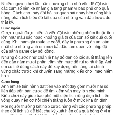
Nhiều người chơi lâu năm thường chia nhỏ vốn để đặt vào
các cụm số liền kề nhằm gia tăng phạm vi bao phủ cho quả
bóng. Cách chơi này đòi hỏi sự quan sát nhạy bén cùng khả
năng phân tích biểu đồ kết quả của những ván đấu trước đó
thật kỹ.
Cược ngoài
Cược ngoài được hiểu là việc đặt vào những nhóm thuộc tính
lớn như màu sắc hoặc khoảng giá trị của con số kết quả cuối
cùng. Khi tham gia roulette ee88, đây là phương án an toàn
nhất cho những anh em mới bắt đầu làm quen với nhịp độ
của sảnh game đầy sôi động.
Những ô cược như chẵn lẻ hay đỏ đen có xác suất thắng lên
đến gần năm mươi phần trăm nên mức độ rủi ro rất thấp. Anh
em có thể dùng cách này để xây dựng nền tảng tài chính
vững chắc trước khi chuyển sang những kiểu chơi mạo hiểm
hơn.
Cược hàng
Anh em sẽ tiến hành đặt tiền vào một dãy gồm mười hai số
liên tiếp trên bàn cược để tìm kiếm vận may lớn cho mình.
Kiểu chơi này giúp bao phủ một diện tích rộng diện tích trên
vòng quay nên cơ hội chiến thắng luôn ở mức khá ổn định.
Mọi người thường kết hợp cược hàng với các phương pháp
theo dõi lịch sử để biết chu kỳ xuất hiện của quả bóng ở vị trí