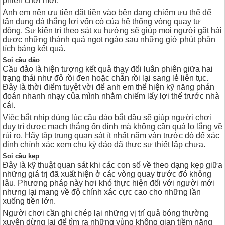
phiên chơi mới.
Anh em nên ưu tiên đặt tiền vào bên đang chiếm ưu thế để
tận dụng đà thắng lợi vốn có của hệ thống vòng quay tự
động. Sự kiên trì theo sát xu hướng sẽ giúp mọi người gặt hái
được những thành quả ngọt ngào sau những giờ phút phân
tích bảng kết quả.
Soi cầu đảo
Cầu đảo là hiện tượng kết quả thay đổi luân phiên giữa hai
trạng thái như đỏ rồi đen hoặc chẵn rồi lại sang lẻ liên tục.
Đây là thời điểm tuyệt vời để anh em thể hiện kỹ năng phán
đoán nhanh nhạy của mình nhằm chiếm lấy lợi thế trước nhà
cái.
Việc bắt nhịp đúng lúc cầu đảo bắt đầu sẽ giúp người chơi
duy trì được mạch thắng ổn định mà không cần quá lo lắng về
rủi ro. Hãy tập trung quan sát ít nhất năm ván trước đó để xác
định chính xác xem chu kỳ đảo đã thực sự thiết lập chưa.
Soi cầu kẹp
Đây là kỹ thuật quan sát khi các con số về theo dạng kẹp giữa
những giá trị đã xuất hiện ở các vòng quay trước đó không
lâu. Phương pháp này hơi khó thực hiện đối với người mới
nhưng lại mang về độ chính xác cực cao cho những lần
xuống tiền lớn.
Người chơi cần ghi chép lại những vị trí quả bóng thường
xuyên dừng lại để tìm ra những vùng không gian tiềm năng