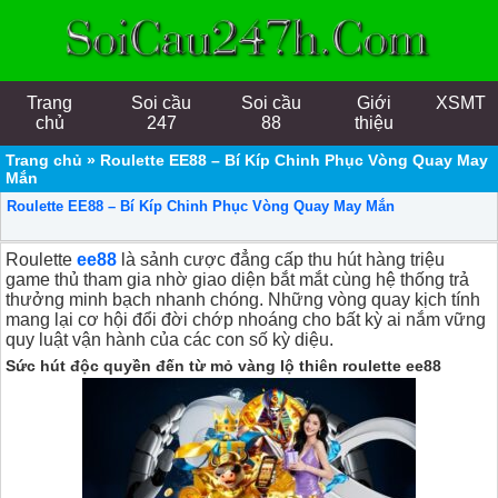
Trang
Soi cầu
Soi cầu
Giới
XSMT
chủ
247
88
thiệu
Trang chủ
»
Roulette EE88 – Bí Kíp Chinh Phục Vòng Quay May
Mắn
Roulette EE88 – Bí Kíp Chinh Phục Vòng Quay May Mắn
Roulette
ee88
là sảnh cược đẳng cấp thu hút hàng triệu
game thủ tham gia nhờ giao diện bắt mắt cùng hệ thống trả
thưởng minh bạch nhanh chóng. Những vòng quay kịch tính
mang lại cơ hội đổi đời chớp nhoáng cho bất kỳ ai nắm vững
quy luật vận hành của các con số kỳ diệu.
Sức hút độc quyền đến từ mỏ vàng lộ thiên roulette ee88