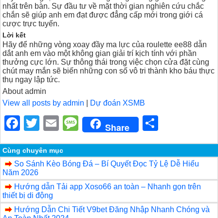
nhất trên bàn. Sự đầu tư về mặt thời gian nghiên cứu chắc
chắn sẽ giúp anh em đạt được đẳng cấp mới trong giới cá
cược trực tuyến.
Lời kết
Hãy để những vòng xoay đầy ma lực của roulette ee88 dẫn
dắt anh em vào một không gian giải trí kịch tính với phần
thưởng cực lớn. Sự thông thái trong việc chọn cửa đặt cùng
chút may mắn sẽ biến những con số vô tri thành kho báu thực
thụ ngay lập tức.
About admin
View all posts by admin
|
Dự đoán XSMB
F
T
E
M
S
Share
a
wi
m
e
h
c
tt
ail
ss
ar
Cùng chuyên mục
So Sánh Kèo Bóng Đá – Bí Quyết Đọc Tỷ Lệ Dễ Hiểu
e
er
a
e
Năm 2026
b
g
Hướng dẫn Tải app Xoso66 an toàn – Nhanh gọn trên
thiết bị di động
o
e
Hướng Dẫn Chi Tiết V9bet Đăng Nhập Nhanh Chóng và
o