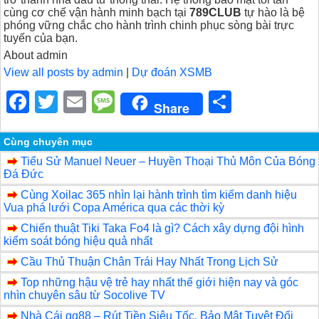
cùng cơ chế vận hành minh bạch tại
789CLUB
tự hào là bệ
phóng vững chắc cho hành trình chinh phục sòng bài trực
tuyến của bạn.
About admin
View all posts by admin
|
Dự đoán XSMB
F
T
E
M
S
Share
a
wi
m
e
h
c
tt
ail
ss
ar
Cùng chuyên mục
Tiểu Sử Manuel Neuer – Huyền Thoại Thủ Môn Của Bóng
e
er
a
e
Đá Đức
b
g
Cùng Xoilac 365 nhìn lại hành trình tìm kiếm danh hiệu
Vua phá lưới Copa América qua các thời kỳ
o
e
Chiến thuật Tiki Taka Fo4 là gì? Cách xây dựng đội hình
o
kiểm soát bóng hiệu quả nhất
k
Cầu Thủ Thuận Chân Trái Hay Nhất Trong Lịch Sử
Top những hậu vệ trẻ hay nhất thế giới hiện nay và góc
nhìn chuyên sâu từ Socolive TV
Nhà Cái qq88 – Rút Tiền Siêu Tốc, Bảo Mật Tuyệt Đối