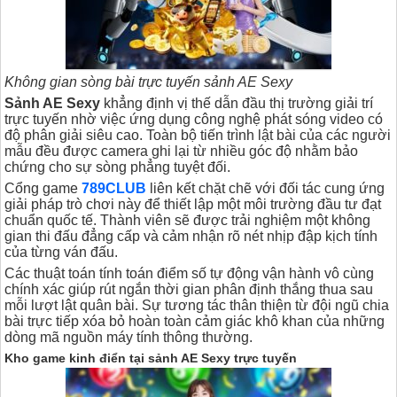
Không gian sòng bài trực tuyến sảnh AE Sexy
Sảnh AE Sexy
khẳng định vị thế dẫn đầu thị trường giải trí
trực tuyến nhờ việc ứng dụng công nghệ phát sóng video có
độ phân giải siêu cao. Toàn bộ tiến trình lật bài của các người
mẫu đều được camera ghi lại từ nhiều góc độ nhằm bảo
chứng cho sự sòng phẳng tuyệt đối.
Cổng game
789CLUB
liên kết chặt chẽ với đối tác cung ứng
giải pháp trò chơi này để thiết lập một môi trường đầu tư đạt
chuẩn quốc tế. Thành viên sẽ được trải nghiệm một không
gian thi đấu đẳng cấp và cảm nhận rõ nét nhịp đập kịch tính
của từng ván đấu.
Các thuật toán tính toán điểm số tự động vận hành vô cùng
chính xác giúp rút ngắn thời gian phân định thắng thua sau
mỗi lượt lật quân bài. Sự tương tác thân thiện từ đội ngũ chia
bài trực tiếp xóa bỏ hoàn toàn cảm giác khô khan của những
dòng mã nguồn máy tính thông thường.
Kho game kinh điển tại sảnh AE Sexy trực tuyến