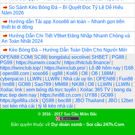
So Sánh Kèo Bóng Đá – Bí Quyết Đọc Tỷ Lệ Dễ Hiểu
Năm 2026
Hướng dẫn Tải app Xoso66 an toàn – Nhanh gọn trên
thiết bị di động
Hướng Dẫn Chi Tiết V9bet Đăng Nhập Nhanh Chóng và
An Toàn Nhất 2024
Kèo Bóng Đá – Hướng Dẫn Toàn Diện Cho Người Mới
OPEN88 COM
|
SC88
|
bongdalu
|
socolive
|
SHBET
|
PG88
|
PG99
|
https://sunwin.coach/
|
https://hitclub.finance/
|
https://iwinclub.top/
|
https://iwinclub.pro/
|
Lô đề hôm nay
|
f168
|
open88.com
|
xoso66
|
ug88
|
Ko66
|
O8
|
O8
|
188M
|
cyberpat.io
|
LLWIN
|
LLWIN
|
Nhà cái uy tín
|
OPEN88
|
Fun88
|
hm88
|
GO88
|
Sao789
|
MM88
|
NK88
|
O8
|
LLWIN
|
LLWIN
|
Xoilac link
|
xem bóng đá trực tuyến
|
Xoilac 365 TV
|
bong da
truc tiep dem nay
|
https://vn88.cn.com
|
UY88
|
GO99
|
https://go88a.click
|
QS88
|
boc88
|
JBO Thailand
|
JBO
|
12bet
|
soi kèo nhà cái
|
tỷ lệ kèo nhà cái
|
© 2016 - 2017 Soi Cầu Miền Bắc
Bản quyền thuộc về
Dự đoán xsmb - Soi cầu 247h.Com