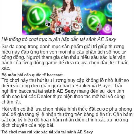
Hệ thống trò chơi trực tuyến hấp dẫn tại sảnh AE Sexy
Sự đa dạng trong danh mục sản phẩm giải trí giúp thương
hiệu này đáp ứng trọn vẹn mọi nhu cầu phân tích số học từ
cộng đồng. Người tham gia cần thấu hiểu sâu sắc luật vận
hành của từng dòng game để đưa ra lựa chọn đầu tư chuẩn
xác.
Bộ môn bài cào quốc tế baccarat
Trò chơi này thu hút lưu lượng truy cập khổng lồ nhờ luật so
điểm vô cùng đơn giản giữa hai tụ Banker và Player. Trải
nghiệm baccarat tại
sảnh AE Sexy
mang đến sự kịch tính
đỉnh cao khi các Dealer thực hiện thao tác mở bài vô cùng
chậm rãi.
Hội viên có thể lựa chọn nhiều hình thức đặt cược phụ phong
phú để gia tăng tỷ lệ nhận thưởng trên bảng điện tử. Cần bám
sát các ký hiệu đồ họa nhằm nhận diện chính xác xu hướng
dịch chuyển của hộp bài.
Trò chơi may rủi xúc xắc tài xỉu tại sảnh AE Sexy