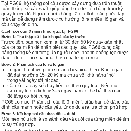
Tại PG66, hệ thống soi cầu được xây dựng dựa trên thuật
toán thống kê xác suất, giúp tổng hợp dữ liệu hàng trăm kỳ
quay trước đó. Người chơi không cần tự tính toán phức tạp
mà vẫn dễ dàng nắm được xu hướng lô ra nhiều, lô gan và
cầu chạy ổn định.
Cách soi cầu 3 miền hiệu quả tại PG66
Bước 1: Thu thập dữ liệu kết quả các kỳ trước
Trước tiên, bạn nên xem lại từ 30 đến 50 kỳ quay gần nhất
của cả ba miền để nhận biết các quy luật. PG66 cung cấp
bảng thống kê chi tiết giúp người chơi nhanh chóng lọc được
đầu – đuôi – tần suất xuất hiện của từng con số.
Bước 2: Phân tích cầu lô và lô gan
Lô gan: Là những con số lâu chưa xuất hiện. Khi lô gan
đã đạt ngưỡng 15–20 kỳ mà chưa về, khả năng “nổ”
trong vài ngày tới rất cao.
Cầu lô: Là dãy số chạy liên tục theo quy luật. Nếu một
cầu duy trì ổn định từ 3–5 ngày, bạn có thể bắt theo cầu
để tăng cơ hội trúng.
PG66 có mục “Phân tích cầu lô 3 miền”, giúp bạn dễ dàng xác
định cầu mạnh hoặc cầu yếu, từ đó đưa ra lựa chọn phù hợp.
Bước 3: Kết hợp soi cầu theo đầu – đuôi
Một mẹo hữu ích là so sánh đầu và đuôi của từng miền để tìm
ra sự trùng hợp.