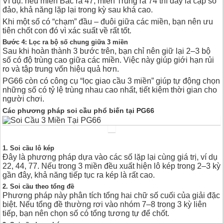
Ví dụ: nếu miền Bắc ra 47, miền Trung ra 74 thì đây là cặp số
đảo, khả năng lặp lại trong kỳ sau khá cao.
Khi một số có “chạm” đầu – đuôi giữa các miền, bạn nên ưu
tiên chốt con đó vì xác suất về rất tốt.
Bước 4: Lọc ra bộ số chung giữa 3 miền
Sau khi hoàn thành 3 bước trên, bạn chỉ nên giữ lại 2–3 bộ
số có độ trùng cao giữa các miền. Việc này giúp giới hạn rủi
ro và tập trung vốn hiệu quả hơn.
PG66 còn có công cụ “lọc giao cầu 3 miền” giúp tự động chọn
những số có tỷ lệ trùng nhau cao nhất, tiết kiệm thời gian cho
người chơi.
Các phương pháp soi cầu phổ biến tại PG66
1. Soi cầu lô kép
Đây là phương pháp dựa vào các số lặp lại cùng giá trị, ví dụ
22, 44, 77. Nếu trong 3 miền đều xuất hiện lô kép trong 2–3 kỳ
gần đây, khả năng tiếp tục ra kép là rất cao.
2. Soi cầu theo tổng đề
Phương pháp này phân tích tổng hai chữ số cuối của giải đặc
biệt. Nếu tổng đề thường rơi vào nhóm 7–8 trong 3 kỳ liên
tiếp, bạn nên chọn số có tổng tương tự để chốt.