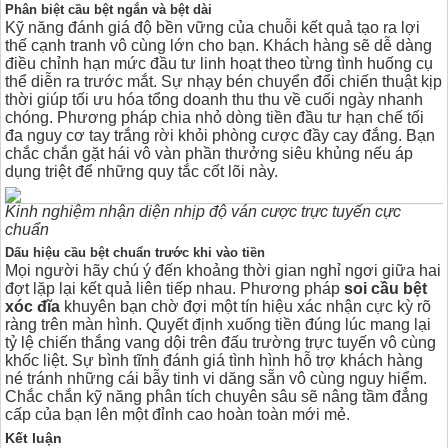
Phân biệt cầu bệt ngắn và bệt dài
Kỹ năng đánh giá độ bền vững của chuỗi kết quả tạo ra lợi
thế cạnh tranh vô cùng lớn cho bạn. Khách hàng sẽ dễ dàng
điều chỉnh hạn mức đầu tư linh hoạt theo từng tình huống cụ
thể diễn ra trước mắt. Sự nhạy bén chuyển đổi chiến thuật kịp
thời giúp tối ưu hóa tổng doanh thu thu về cuối ngày nhanh
chóng. Phương pháp chia nhỏ dòng tiền đầu tư hạn chế tối
đa nguy cơ tay trắng rời khỏi phòng cược đầy cay đắng. Bạn
chắc chắn gặt hái vô vàn phần thưởng siêu khủng nếu áp
dụng triệt để những quy tắc cốt lõi này.
Kinh nghiệm nhận diện nhịp độ ván cược trực tuyến cực
chuẩn
Dấu hiệu cầu bệt chuẩn trước khi vào tiền
Mọi người hãy chú ý đến khoảng thời gian nghỉ ngơi giữa hai
đợt lặp lại kết quả liên tiếp nhau. Phương pháp
soi cầu bệt
xóc đĩa
khuyên bạn chờ đợi một tín hiệu xác nhận cực kỳ rõ
ràng trên màn hình. Quyết định xuống tiền đúng lúc mang lại
tỷ lệ chiến thắng vang dội trên đấu trường trực tuyến vô cùng
khốc liệt. Sự bình tĩnh đánh giá tình hình hỗ trợ khách hàng
né tránh những cái bẫy tinh vi dăng sẵn vô cùng nguy hiểm.
Chắc chắn kỹ năng phân tích chuyên sâu sẽ nâng tầm đẳng
cấp của bạn lên một đỉnh cao hoàn toàn mới mẻ.
Kết luận