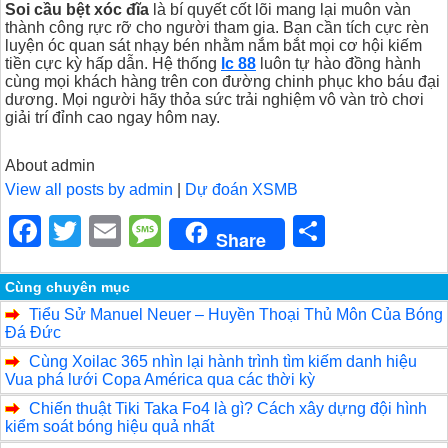
Soi cầu bệt xóc đĩa
là bí quyết cốt lõi mang lại muôn vàn
thành công rực rỡ cho người tham gia. Bạn cần tích cực rèn
luyện óc quan sát nhạy bén nhằm nắm bắt mọi cơ hội kiếm
tiền cực kỳ hấp dẫn. Hệ thống
lc 88
luôn tự hào đồng hành
cùng mọi khách hàng trên con đường chinh phục kho báu đại
dương. Mọi người hãy thỏa sức trải nghiệm vô vàn trò chơi
giải trí đỉnh cao ngay hôm nay.
About admin
View all posts by admin
|
Dự đoán XSMB
F
T
E
M
S
Share
a
wi
m
e
h
c
tt
ail
ss
ar
Cùng chuyên mục
Tiểu Sử Manuel Neuer – Huyền Thoại Thủ Môn Của Bóng
e
er
a
e
Đá Đức
b
g
Cùng Xoilac 365 nhìn lại hành trình tìm kiếm danh hiệu
Vua phá lưới Copa América qua các thời kỳ
o
e
Chiến thuật Tiki Taka Fo4 là gì? Cách xây dựng đội hình
o
kiểm soát bóng hiệu quả nhất