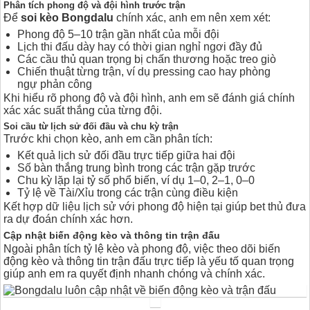
Phân tích phong độ và đội hình trước trận
Để
soi kèo Bongdalu
chính xác, anh em nên xem xét:
Phong độ 5–10 trận gần nhất của mỗi đội
Lịch thi đấu dày hay có thời gian nghỉ ngơi đầy đủ
Các cầu thủ quan trọng bị chấn thương hoặc treo giò
Chiến thuật từng trận, ví dụ pressing cao hay phòng
ngự phản công
Khi hiểu rõ phong độ và đội hình, anh em sẽ đánh giá chính
xác xác suất thắng của từng đội.
Soi cầu từ lịch sử đối đầu và chu kỳ trận
Trước khi chọn kèo, anh em cần phân tích:
Kết quả lịch sử đối đầu trực tiếp giữa hai đội
Số bàn thắng trung bình trong các trận gặp trước
Chu kỳ lặp lại tỷ số phổ biến, ví dụ 1–0, 2–1, 0–0
Tỷ lệ về Tài/Xỉu trong các trận cùng điều kiện
Kết hợp dữ liệu lịch sử với phong độ hiện tại giúp bet thủ đưa
ra dự đoán chính xác hơn.
Cập nhật biến động kèo và thông tin trận đấu
Ngoài phân tích tỷ lệ kèo và phong độ, việc theo dõi biến
động kèo và thông tin trận đấu trực tiếp là yếu tố quan trọng
giúp anh em ra quyết định nhanh chóng và chính xác.