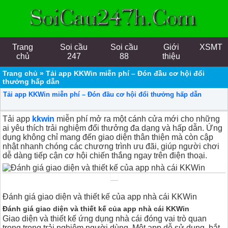
Trang
Soi cầu
Soi cầu
Giới
XSMT
chủ
247
88
thiệu
Trang chủ
»
Tải app KKWin miễn phí – Đón đầu cơ hội đổi
thưởng hấp dẫn
Tải app KKWin miễn phí – Đón đầu cơ hội đổi thưởng hấp dẫn
Tải app
kkwin
miễn phí mở ra một cánh cửa mới cho những
ai yêu thích trải nghiệm đổi thưởng đa dạng và hấp dẫn. Ứng
dụng không chỉ mang đến giao diện thân thiện mà còn cập
nhật nhanh chóng các chương trình ưu đãi, giúp người chơi
dễ dàng tiếp cận cơ hội chiến thắng ngay trên điện thoại.
Đánh giá giao diện và thiết kế của app nhà cái KKWin
Đánh giá giao diện và thiết kế của app nhà cái KKWin
Giao diện và thiết kế ứng dụng nhà cái đóng vai trò quan
trọng trong trải nghiệm người dùng. Một app dễ sử dụng, bắt