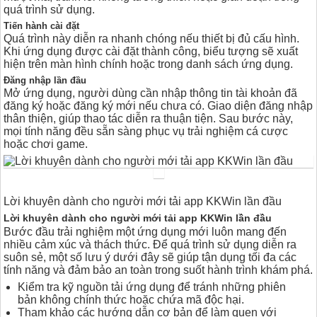
quá trình sử dụng.
Tiến hành cài đặt
Quá trình này diễn ra nhanh chóng nếu thiết bị đủ cấu hình.
Khi ứng dụng được cài đặt thành công, biểu tượng sẽ xuất
hiện trên màn hình chính hoặc trong danh sách ứng dụng.
Đăng nhập lần đầu
Mở ứng dụng, người dùng cần nhập thông tin tài khoản đã
đăng ký hoặc đăng ký mới nếu chưa có. Giao diện đăng nhập
thân thiện, giúp thao tác diễn ra thuận tiện. Sau bước này,
mọi tính năng đều sẵn sàng phục vụ trải nghiệm cá cược
hoặc chơi game.
Lời khuyên dành cho người mới tải app KKWin lần đầu
Lời khuyên dành cho người mới tải app KKWin lần đầu
Bước đầu trải nghiệm một ứng dụng mới luôn mang đến
nhiều cảm xúc và thách thức. Để quá trình sử dụng diễn ra
suôn sẻ, một số lưu ý dưới đây sẽ giúp tận dụng tối đa các
tính năng và đảm bảo an toàn trong suốt hành trình khám phá.
Kiểm tra kỹ nguồn tải ứng dụng để tránh những phiên
bản không chính thức hoặc chứa mã độc hại.
Tham khảo các hướng dẫn cơ bản để làm quen với