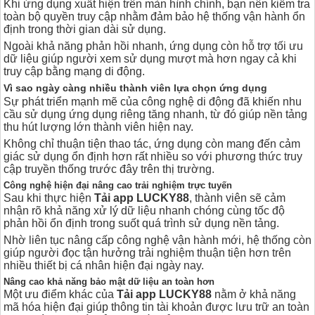
Khi ứng dụng xuất hiện trên màn hình chính, bạn nên kiểm tra
toàn bộ quyền truy cập nhằm đảm bảo hệ thống vận hành ổn
định trong thời gian dài sử dụng.
Ngoài khả năng phản hồi nhanh, ứng dụng còn hỗ trợ tối ưu
dữ liệu giúp người xem sử dụng mượt mà hơn ngay cả khi
truy cập bằng mạng di động.
Vì sao ngày càng nhiều thành viên lựa chọn ứng dụng
Sự phát triển mạnh mẽ của công nghệ di động đã khiến nhu
cầu sử dụng ứng dụng riêng tăng nhanh, từ đó giúp nền tảng
thu hút lượng lớn thành viên hiện nay.
Không chỉ thuận tiện thao tác, ứng dụng còn mang đến cảm
giác sử dụng ổn định hơn rất nhiều so với phương thức truy
cập truyền thống trước đây trên thị trường.
Công nghệ hiện đại nâng cao trải nghiệm trực tuyến
Sau khi thực hiện
Tải app LUCKY88
, thành viên sẽ cảm
nhận rõ khả năng xử lý dữ liệu nhanh chóng cùng tốc độ
phản hồi ổn định trong suốt quá trình sử dụng nền tảng.
Nhờ liên tục nâng cấp công nghệ vận hành mới, hệ thống còn
giúp người đọc tận hưởng trải nghiệm thuận tiện hơn trên
nhiều thiết bị cá nhân hiện đại ngày nay.
Nâng cao khả năng bảo mật dữ liệu an toàn hơn
Một ưu điểm khác của
Tải app LUCKY88
nằm ở khả năng
mã hóa hiện đại giúp thông tin tài khoản được lưu trữ an toàn