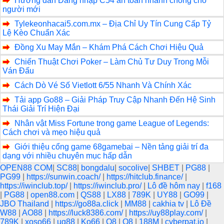
o
e
Hướng dẫn Đăng nhập C54 an toàn nhanh chóng cho
người mới
o
Tylekeonhacai5.com.mx – Địa Chỉ Uy Tín Cung Cấp Tỷ
k
Lệ Kèo Chuẩn Xác
Đồng Xu May Mắn – Khám Phá Cách Chơi Hiệu Quả
Chiến Thuật Chơi Poker – Làm Chủ Tư Duy Trong Mỗi
Ván Đấu
Cách Dò Vé Số Vietlott 6/55 Nhanh Và Chính Xác
Tải app Go88 – Giải Pháp Truy Cập Nhanh Đến Hệ Sinh
Thái Giải Trí Hiện Đại
Nhân vật Miss Fortune trong game League of Legends:
Cách chơi và mẹo hiệu quả
Giới thiệu cổng game 68gamebai – Nền tảng giải trí đa
dạng với nhiều chuyên mục hấp dẫn
OPEN88 COM
|
SC88
|
bongdalu
|
socolive
|
SHBET
|
PG88
|
PG99
|
https://sunwin.coach/
|
https://hitclub.finance/
|
https://iwinclub.top/
|
https://iwinclub.pro/
|
Lô đề hôm nay
|
f168
|
PG88
|
open88.com
|
QS88
|
LX88
|
789K
|
UY88
|
GO99
|
JBO Thailand
|
https://go88a.click
|
MM88
|
cakhia tv
|
Lô Đề
W88
|
AO88
|
https://luck8386.com/
|
https://uy88play.com/
|
789K
|
xoso66
|
ug88
|
Ko66
|
O8
|
O8
|
188M
|
cyberpat.io
|