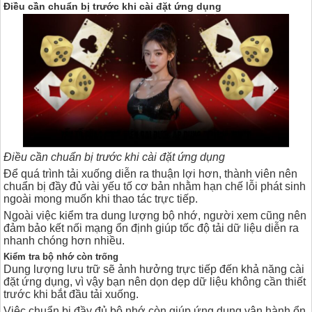
Điều cần chuẩn bị trước khi cài đặt ứng dụng
Điều cần chuẩn bị trước khi cài đặt ứng dụng
Để quá trình tải xuống diễn ra thuận lợi hơn, thành viên nên
chuẩn bị đầy đủ vài yếu tố cơ bản nhằm hạn chế lỗi phát sinh
ngoài mong muốn khi thao tác trực tiếp.
Ngoài việc kiểm tra dung lượng bộ nhớ, người xem cũng nên
đảm bảo kết nối mạng ổn định giúp tốc độ tải dữ liệu diễn ra
nhanh chóng hơn nhiều.
Kiểm tra bộ nhớ còn trống
Dung lượng lưu trữ sẽ ảnh hưởng trực tiếp đến khả năng cài
đặt ứng dụng, vì vậy bạn nên dọn dẹp dữ liệu không cần thiết
trước khi bắt đầu tải xuống.
Việc chuẩn bị đầy đủ bộ nhớ còn giúp ứng dụng vận hành ổn