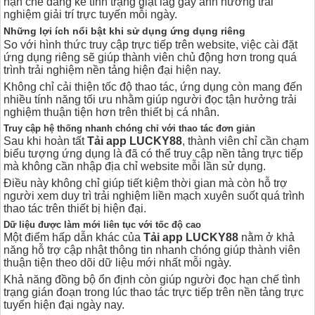
hạn chế đáng kể tình trạng giật lag gây ảnh hưởng trải
nghiệm giải trí trực tuyến mỗi ngày.
Những lợi ích nổi bật khi sử dụng ứng dụng riêng
So với hình thức truy cập trực tiếp trên website, việc cài đặt
ứng dụng riêng sẽ giúp thành viên chủ động hơn trong quá
trình trải nghiệm nền tảng hiện đại hiện nay.
Không chỉ cải thiện tốc độ thao tác, ứng dụng còn mang đến
nhiều tính năng tối ưu nhằm giúp người đọc tận hưởng trải
nghiệm thuận tiện hơn trên thiết bị cá nhân.
Truy cập hệ thống nhanh chóng chỉ với thao tác đơn giản
Sau khi hoàn tất
Tải app LUCKY88
, thành viên chỉ cần chạm
biểu tượng ứng dụng là đã có thể truy cập nền tảng trực tiếp
mà không cần nhập địa chỉ website mỗi lần sử dụng.
Điều này không chỉ giúp tiết kiệm thời gian mà còn hỗ trợ
người xem duy trì trải nghiệm liền mạch xuyên suốt quá trình
thao tác trên thiết bị hiện đại.
Dữ liệu được làm mới liên tục với tốc độ cao
Một điểm hấp dẫn khác của
Tải app LUCKY88
nằm ở khả
năng hỗ trợ cập nhật thông tin nhanh chóng giúp thành viên
thuận tiện theo dõi dữ liệu mới nhất mỗi ngày.
Khả năng đồng bộ ổn định còn giúp người đọc hạn chế tình
trạng gián đoạn trong lúc thao tác trực tiếp trên nền tảng trực
tuyến hiện đại ngày nay.