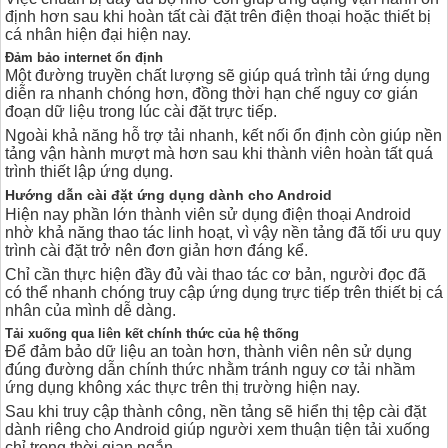
định hơn sau khi hoàn tất cài đặt trên điện thoại hoặc thiết bị
cá nhân hiện đại hiện nay.
Đảm bảo internet ổn định
Một đường truyền chất lượng sẽ giúp quá trình tải ứng dụng
diễn ra nhanh chóng hơn, đồng thời hạn chế nguy cơ gián
đoạn dữ liệu trong lúc cài đặt trực tiếp.
Ngoài khả năng hỗ trợ tải nhanh, kết nối ổn định còn giúp nền
tảng vận hành mượt mà hơn sau khi thành viên hoàn tất quá
trình thiết lập ứng dụng.
Hướng dẫn cài đặt ứng dụng dành cho Android
Hiện nay phần lớn thành viên sử dụng điện thoại Android
nhờ khả năng thao tác linh hoạt, vì vậy nền tảng đã tối ưu quy
trình cài đặt trở nên đơn giản hơn đáng kể.
Chỉ cần thực hiện đầy đủ vài thao tác cơ bản, người đọc đã
có thể nhanh chóng truy cập ứng dụng trực tiếp trên thiết bị cá
nhân của mình dễ dàng.
Tải xuống qua liên kết chính thức của hệ thống
Để đảm bảo dữ liệu an toàn hơn, thành viên nên sử dụng
đúng đường dẫn chính thức nhằm tránh nguy cơ tải nhầm
ứng dụng không xác thực trên thị trường hiện nay.
Sau khi truy cập thành công, nền tảng sẽ hiển thị tệp cài đặt
dành riêng cho Android giúp người xem thuận tiện tải xuống
chỉ trong thời gian ngắn.