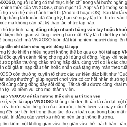
VNXOSO
, người dùng có thể thực hiện chỉ trong vài bước ngắn 
ủ chính thức của VNXOSO, chọn mục “Tải App” và hệ thống sẽ t
 hợp với hệ điều hành thiết bị (Android hoặc iOS). Sau khi tải v
hập bằng tài khoản đã đăng ký, bạn sẽ ngay lập tức bước vào thế
xúc mà không cần bất kỳ thao tác phức tạp nào.
 hỗ trợ tính năng
đăng nhập nhanh bằng vân tay hoặc khuô
ết kiệm thời gian và tăng cường bảo mật. Đây là chi tiết tuy nh
 tế trong cách mà VNXOSO luôn đặt trải nghiệm người dùng lên 
ấp dẫn chỉ dành cho người dùng tải app
ững lý do khiến nhiều người không thể bỏ qua cơ hội
tải app 
ãi độc quyền dành riêng cho người dùng di động. Ngay khi hoàn 
được phần thưởng chào mừng hấp dẫn, cùng với đó là các chư
ân đôi giá trị nạp đầu tiên hoặc nhận quà tặng may mắn theo tu
XOSO còn thường xuyên tổ chức các sự kiện đặc biệt như “Cu
án trúng thưởng”, giúp người chơi vừa có cơ hội nhận thưởng
 nối cùng cộng đồng đầy sôi động. Tất cả đều được công khai m
 lợi và niềm vui cho mọi thành viên.
i app VNXOSO để tận hưởng thế giới giải trí trọn vẹn
i số, việc
tải app VNXOSO
không chỉ đơn thuần là cài đặt một
h cửa bước vào thế giới của cảm xúc, chiến lược và may mắn.
g đến sự tiện lợi trong thao tác, độ an toàn cao trong bảo mậ
ệm giải trí đẳng cấp vượt xa những nền tảng thông thường.
 tìm kiếm một không gian vừa thư giãn vừa thử thách bản thân,