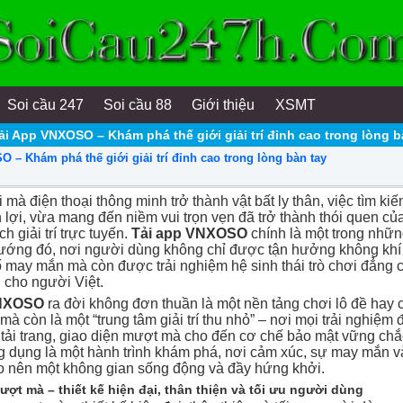
Soi cầu 247
Soi cầu 88
Giới thiệu
XSMT
ải App VNXOSO – Khám phá thế giới giải trí đỉnh cao trong lòng b
 – Khám phá thế giới giải trí đỉnh cao trong lòng bàn tay
i mà điện thoại thông minh trở thành vật bất ly thân, việc tìm k
 lợi, vừa mang đến niềm vui trọn vẹn đã trở thành thói quen của
h giải trí trực tuyến.
Tải app VNXOSO
chính là một trong nhữn
ướng đó, nơi người dùng không chỉ được tận hưởng không khí
 may mắn mà còn được trải nghiệm hệ sinh thái trò chơi đẳng c
 cho người Việt.
NXOSO
ra đời không đơn thuần là một nền tảng chơi lô đề hay
 mà còn là một “trung tâm giải trí thu nhỏ” – nơi mọi trải nghiệm
 tải trang, giao diện mượt mà cho đến cơ chế bảo mật vững chắ
 dụng là một hành trình khám phá, nơi cảm xúc, sự may mắn và
o nên một không gian sống động và đầy hứng khởi.
ượt mà – thiết kế hiện đại, thân thiện và tối ưu người dùng