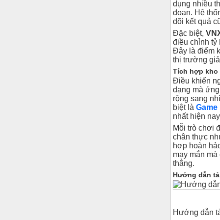
dụng nhiều th
đoạn. Hệ thốn
dõi kết quả c
Đặc biệt,
VN
điều chỉnh tỷ
Đây là điểm k
thị trường giả
Tích hợp kho 
Điều khiến n
dạng mà ứng 
rộng sang nhi
biệt là
Game 
nhất hiện nay
Mỗi trò chơi 
chân thực như
hợp hoàn hảo
may mắn mà c
thẳng.
Hướng dẫn tả
Hướng dẫn t