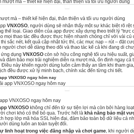
ượt mà – thiết kế hiện đại, thân thiện và tối ưu người dùng
 app
VNXOSO
, người dùng sẽ nhận thấy một sự khác biệt rõ rệt 
 thể loại. Giao diện của app được xây dựng theo triết lý “trực 
ảo mọi thao tác đều được thực hiện nhanh chóng chỉ với vài cú
thị sắc nét, kết quả cập nhật tức thì, các mục nạp – rút – đặt cư
 người chơi dễ dàng theo dõi và thao tác kể cả khi đang di chu
, ứng dụng
VNXOSO
còn sở hữu công nghệ tối ưu hiệu suất, gi
g và đảm bảo mọi trải nghiệm diễn ra mượt mà, ổn định ngay cả 
 Điều này khiến người dùng luôn cảm thấy an tâm khi tham gia,
ịch đều được xử lý minh bạch, chính xác đến từng chi tiết.
i app VNXOSO ngay hôm nay
ải app VNXOSO ngay hôm nay
app VNXOSO
không chỉ đến từ sự tiện lợi mà còn bởi hàng loạ
ời chơi khó có thể bỏ qua. Trước hết là
khả năng bảo mật vượ
h hợp lớp mã hóa SSL hiện đại, đảm bảo toàn bộ dữ liệu cá nh
ời dùng luôn an toàn tuyệt đối.
ự linh hoạt trong việc đăng nhập và chơi game
, khi người d