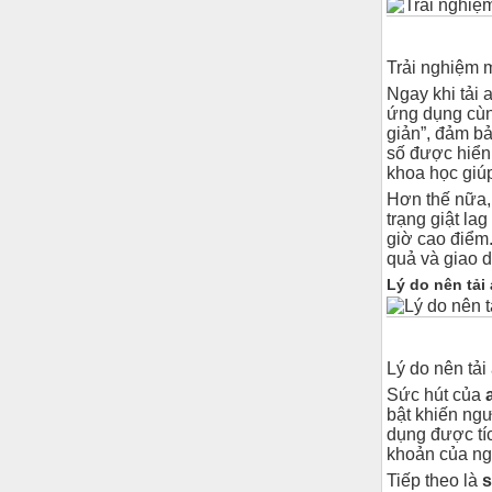
Trải nghiệm m
Ngay khi tải
ứng dụng cùng
giản”, đảm b
số được hiển 
khoa học giúp
Hơn thế nữa
trạng giật la
giờ cao điểm.
quả và giao d
Lý do nên tả
Lý do nên t
Sức hút của
bật khiến ngư
dụng được tíc
khoản của ngư
Tiếp theo là
s