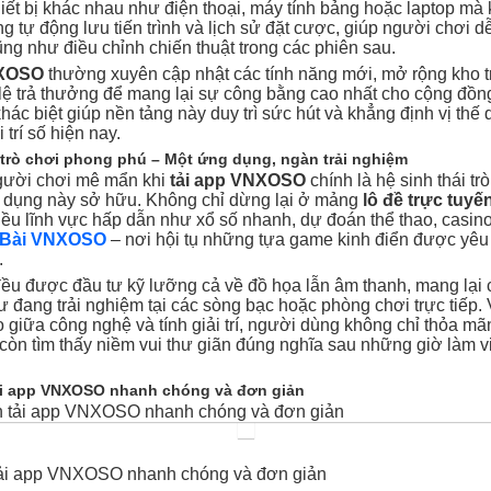
iết bị khác nhau như điện thoại, máy tính bảng hoặc laptop mà 
g tự động lưu tiến trình và lịch sử đặt cược, giúp người chơi d
ũng như điều chỉnh chiến thuật trong các phiên sau.
XOSO
thường xuyên cập nhật các tính năng mới, mở rộng kho t
 lệ trả thưởng để mang lại sự công bằng cao nhất cho cộng đồn
hác biệt giúp nền tảng này duy trì sức hút và khẳng định vị thế
i trí số hiện nay.
trò chơi phong phú – Một ứng dụng, ngàn trải nghiệm
gười chơi mê mẩn khi
tải app VNXOSO
chính là hệ sinh thái tr
dụng này sở hữu. Không chỉ dừng lại ở mảng
lô đề trực tuyế
ều lĩnh vực hấp dẫn như xổ số nhanh, dự đoán thể thao, casino
Bài VNXOSO
– nơi hội tụ những tựa game kinh điển được yêu 
.
đều được đầu tư kỹ lưỡng cả về đồ họa lẫn âm thanh, mang lại
 đang trải nghiệm tại các sòng bạc hoặc phòng chơi trực tiếp. 
 giữa công nghệ và tính giải trí, người dùng không chỉ thỏa m
òn tìm thấy niềm vui thư giãn đúng nghĩa sau những giờ làm v
i app VNXOSO nhanh chóng và đơn giản
ải app VNXOSO nhanh chóng và đơn giản