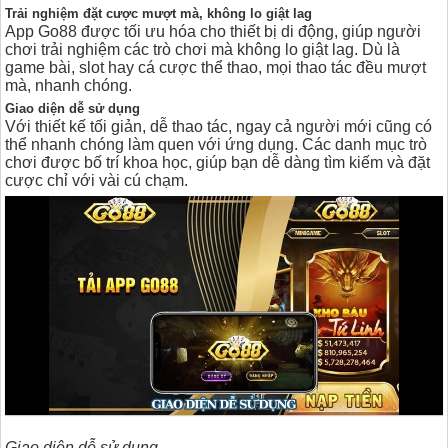
Trải nghiệm đặt cược mượt mà, không lo giật lag
App Go88 được tối ưu hóa cho thiết bị di động, giúp người
chơi trải nghiệm các trò chơi mà không lo giật lag. Dù là
game bài, slot hay cá cược thể thao, mọi thao tác đều mượt
mà, nhanh chóng.
Giao diện dễ sử dụng
Với thiết kế tối giản, dễ thao tác, ngay cả người mới cũng có
thể nhanh chóng làm quen với ứng dụng. Các danh mục trò
chơi được bố trí khoa học, giúp bạn dễ dàng tìm kiếm và đặt
cược chỉ với vài cú chạm.
Giao diện dễ sử dụng