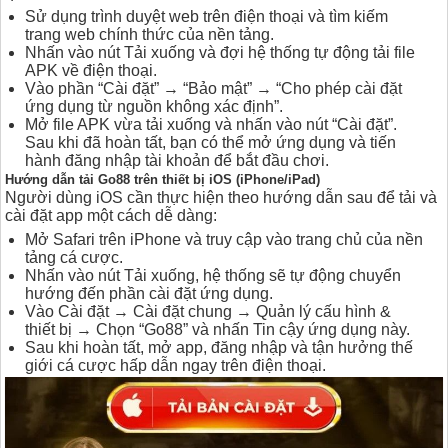
Sử dụng trình duyệt web trên điện thoại và tìm kiếm
trang web chính thức của nền tảng.
Nhấn vào nút Tải xuống và đợi hệ thống tự động tải file
APK về điện thoại.
Vào phần “Cài đặt” → “Bảo mật” → “Cho phép cài đặt
ứng dụng từ nguồn không xác định”.
Mở file APK vừa tải xuống và nhấn vào nút “Cài đặt”.
Sau khi đã hoàn tất, bạn có thể mở ứng dụng và tiến
hành đăng nhập tài khoản để bắt đầu chơi.
Hướng dẫn tải Go88 trên thiết bị iOS (iPhone/iPad)
Người dùng iOS cần thực hiện theo hướng dẫn sau để tải và
cài đặt app một cách dễ dàng:
Mở Safari trên iPhone và truy cập vào trang chủ của nền
tảng cá cược.
Nhấn vào nút Tải xuống, hệ thống sẽ tự động chuyển
hướng đến phần cài đặt ứng dụng.
Vào Cài đặt → Cài đặt chung → Quản lý cấu hình &
thiết bị → Chọn “Go88” và nhấn Tin cậy ứng dụng này.
Sau khi hoàn tất, mở app, đăng nhập và tận hưởng thế
giới cá cược hấp dẫn ngay trên điện thoại.