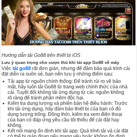
Hướng dẫn tải Go88 trên thiết bị iOS
Lưu ý quan trọng cho cược thủ khi tải app Go88 về máy
Việc
tải go88
rất đơn giản, nhưng để đảm bảo quá trình cài
đặt diễn ra suôn sẻ, bạn nên lưu ý những điểm sau:
Tải app từ nguồn chính thống: Để tránh rủi ro về bảo
mật, hãy luôn tải Go88 từ trang web chính thức của nhà
cái. Tuyệt đối không tải ứng dụng từ các nguồn không
rõ ràng để tránh phần mềm độc hại.
Kiểm tra dung lượng và phiên bản hệ điều hành: Trước
khi tải ứng dụng, hãy đảm bảo thiết bị của bạn có đủ
dung lượng trống. Đồng thời, kiểm tra xem điện thoại
của bạn có đáp ứng yêu cầu tối thiểu để cài đặt hay
không.
Kết nối mạng ổn định khi tải app: Quá trình tải và cài đặt
có thể bị gián đoạn nếu mạng yếu hoặc không ổn định.