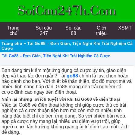
Trang
Soi cầu
Soi cầu
Giới
XSMT
chủ
247
88
thiệu
Trang chủ
»
Tải Go88 – Đơn Giản, Tiện Nghi Khi Trải Nghiệm Cá
Cược
Tải Go88 – Đơn Giản, Tiện Nghi Khi Trải Nghiệm Cá Cược
Bạn đang tìm kiếm một ứng dụng cá cược uy tín, giao diện
đẹp và thao tác đơn giản? Tải
go88
chính là lựa chọn hoàn
hảo dành cho bạn. Với thiết kế thân thiện, tốc độ mượt mà và
nhiều tính năng hấp dẫn, Go88 mang đến trải nghiệm cá
cược đỉnh cao ngay trên điện thoại.
Nhìn lại những lợi ích tuyệt vời khi tải Go88 về điện thoại
Việc tải Go88 về điện thoại không chỉ giúp cược thủ có trải
nghiệm cá cược thuận tiện hơn mà còn mở ra nhiều tính
năng đặc biệt chỉ có trên ứng dụng. So với phiên bản web,
app cá cược này mang lại nhiều ưu điểm vượt trội, giúp
người chơi tận hưởng không gian giải trí đỉnh cao một cách
dễ dàng.