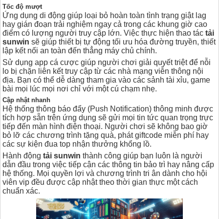
Tốc độ mượt
Ứng dụng di động giúp loại bỏ hoàn toàn tình trạng giật lag
hay gián đoạn trải nghiệm ngay cả trong các khung giờ cao
điểm có lượng người truy cập lớn. Việc thực hiện thao tác
tải
sunwin
sẽ giúp thiết bị tự động tối ưu hóa đường truyền, thiết
lập kết nối an toàn đến thẳng máy chủ chính.
Sử dụng app cá cược giúp người chơi giải quyết triệt để nỗi
lo bị chặn liên kết truy cập từ các nhà mạng viễn thông nội
địa. Bạn có thể dễ dàng tham gia vào các sảnh tài xỉu, game
bài mọi lúc mọi nơi chỉ với một cú chạm nhẹ.
Cập nhật nhanh
Hệ thống thông báo đẩy (Push Notification) thông minh được
tích hợp sẵn trên ứng dụng sẽ gửi mọi tin tức quan trọng trực
tiếp đến màn hình điện thoại. Người chơi sẽ không bao giờ
bỏ lỡ các chương trình tặng quà, phát giftcode miễn phí hay
các sự kiện đua top nhận thưởng khổng lồ.
Hành động
tải sunwin
thành công giúp bạn luôn là người
dẫn đầu trong việc tiếp cận các thông tin bảo trì hay nâng cấp
hệ thống. Mọi quyền lợi và chương trình tri ân dành cho hội
viên vip đều được cập nhật theo thời gian thực một cách
chuẩn xác.