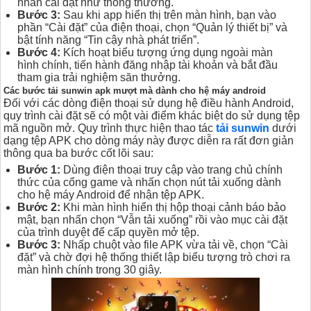
nhấn cài đặt như thông thường.
Bước 3:
Sau khi app hiển thị trên màn hình, bạn vào
phần “Cài đặt” của điện thoại, chọn “Quản lý thiết bị” và
bật tính năng “Tin cậy nhà phát triển”.
Bước 4:
Kích hoạt biểu tượng ứng dụng ngoài màn
hình chính, tiến hành đăng nhập tài khoản và bắt đầu
tham gia trải nghiệm săn thưởng.
Các bước tải sunwin apk mượt mà dành cho hệ máy android
Đối với các dòng điện thoại sử dụng hệ điều hành Android,
quy trình cài đặt sẽ có một vài điểm khác biệt do sử dụng tệp
mã nguồn mở. Quy trình thực hiện thao tác
tải sunwin
dưới
dạng tệp APK cho dòng máy này được diễn ra rất đơn giản
thông qua ba bước cốt lõi sau:
Bước 1:
Dùng điện thoại truy cập vào trang chủ chính
thức của cổng game và nhấn chọn nút tải xuống dành
cho hệ máy Android để nhận tệp APK.
Bước 2:
Khi màn hình hiển thị hộp thoại cảnh báo bảo
mật, bạn nhấn chọn “Vẫn tải xuống” rồi vào mục cài đặt
của trình duyệt để cấp quyền mở tệp.
Bước 3:
Nhấp chuột vào file APK vừa tải về, chọn “Cài
đặt” và chờ đợi hệ thống thiết lập biểu tượng trò chơi ra
màn hình chính trong 30 giây.