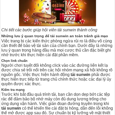
Chi tiết các bước giúp hội viên tải sunwin thành công
Những lưu ý quan trọng để tải sunwin an toàn tránh giả mạo
Việc trang bị các kiến thức phòng ngừa rủi ro là điều vô cùng
cần thiết để bảo vệ tài sản của chính bạn. Dưới đây là những
lưu ý quan trọng hàng đầu mà mọi cược thủ cần đặc biệt ghi
nhớ trước khi thực hiện cài đặt phần mềm.
Chọn link chuẩn
Người chơi tuyệt đối không click vào các đường liên kết lạ
được chia sẻ trôi nổi trên các hội nhóm mạng xã hội không rõ
nguồn gốc. Việc thực hiện hành động
tải sunwin
phải được
thực hiện trực tiếp từ trang chủ chính thức hoặc các đại lý ủy
quyền được xác thực.
Kiểm tra mạng
Trước khi bắt đầu quá trình tải, bạn cần dọn dẹp bớt các tệp
rác để đảm bảo bộ nhớ máy còn đủ dung lượng trống cho
ứng dụng vận hành. Việc gián đoạn đường truyền trong khi
tải sunwin
có thể khiến file cài đặt bị hỏng, dẫn đến lỗi không
thể mở được app sau đó. Sự chuẩn bị kỹ lưỡng về mặt thiết