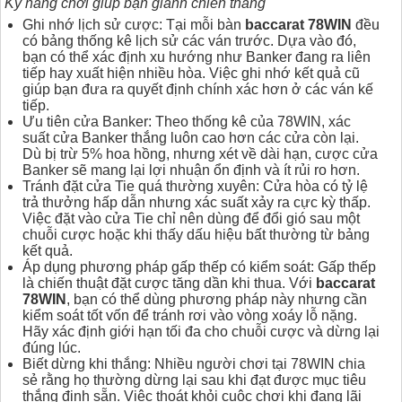
Kỹ năng chơi giúp bạn giành chiến thắng
Ghi nhớ lịch sử cược: Tại mỗi bàn
baccarat 78WIN
đều
có bảng thống kê lịch sử các ván trước. Dựa vào đó,
bạn có thể xác định xu hướng như Banker đang ra liên
tiếp hay xuất hiện nhiều hòa. Việc ghi nhớ kết quả cũ
giúp bạn đưa ra quyết định chính xác hơn ở các ván kế
tiếp.
Ưu tiên cửa Banker: Theo thống kê của 78WIN, xác
suất cửa Banker thắng luôn cao hơn các cửa còn lại.
Dù bị trừ 5% hoa hồng, nhưng xét về dài hạn, cược cửa
Banker sẽ mang lại lợi nhuận ổn định và ít rủi ro hơn.
Tránh đặt cửa Tie quá thường xuyên: Cửa hòa có tỷ lệ
trả thưởng hấp dẫn nhưng xác suất xảy ra cực kỳ thấp.
Việc đặt vào cửa Tie chỉ nên dùng để đổi gió sau một
chuỗi cược hoặc khi thấy dấu hiệu bất thường từ bảng
kết quả.
Áp dụng phương pháp gấp thếp có kiểm soát: Gấp thếp
là chiến thuật đặt cược tăng dần khi thua. Với
baccarat
78WIN
, bạn có thể dùng phương pháp này nhưng cần
kiểm soát tốt vốn để tránh rơi vào vòng xoáy lỗ nặng.
Hãy xác định giới hạn tối đa cho chuỗi cược và dừng lại
đúng lúc.
Biết dừng khi thắng: Nhiều người chơi tại 78WIN chia
sẻ rằng họ thường dừng lại sau khi đạt được mục tiêu
thắng định sẵn. Việc thoát khỏi cuộc chơi khi đang lãi