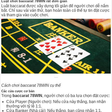
Luật chơi baccarat 78WIN rất đơn giản
Luật baccarat được xây dựng tối giản để người chơi dễ nắm
bắt. Chỉ sau vài ván thử, bạn hoàn toàn có thể tự tin đặt cược
và tham gia vào cuộc chơi.
Cách chơi baccarat 78WIN cụ thể
Các cửa cược cơ bản
Trong
baccarat 78WIN
, người chơi có ba lựa chọn đặt cược:
Cửa Player (Người chơi): Nếu cửa này thắng, bạn nhận
thưởng với tỷ lệ 1:1.
Cửa Banker (Nhà cái): Nếu thắng, bạn cũng nhận 1:1,