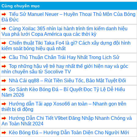
c
tt
ail
ss
ar
Cùng chuyên mục
Tiểu Sử Manuel Neuer – Huyền Thoại Thủ Môn Của Bóng
e
er
a
e
Đá Đức
b
g
Cùng Xoilac 365 nhìn lại hành trình tìm kiếm danh hiệu
Vua phá lưới Copa América qua các thời kỳ
o
e
Chiến thuật Tiki Taka Fo4 là gì? Cách xây dựng đội hình
o
kiểm soát bóng hiệu quả nhất
k
Cầu Thủ Thuận Chân Trái Hay Nhất Trong Lịch Sử
Top những hậu vệ trẻ hay nhất thế giới hiện nay và góc
nhìn chuyên sâu từ Socolive TV
Nhà Cái qq88 – Rút Tiền Siêu Tốc, Bảo Mật Tuyệt Đối
So Sánh Kèo Bóng Đá – Bí Quyết Đọc Tỷ Lệ Dễ Hiểu
Năm 2026
Hướng dẫn Tải app Xoso66 an toàn – Nhanh gọn trên
thiết bị di động
Hướng Dẫn Chi Tiết V9bet Đăng Nhập Nhanh Chóng và
An Toàn Nhất 2024
Kèo Bóng Đá – Hướng Dẫn Toàn Diện Cho Người Mới