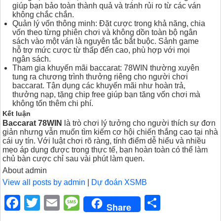
giúp bạn bảo toàn thành quả và tránh rủi ro từ các ván
không chắc chắn.
Quản lý vốn thông minh: Đặt cược trong khả năng, chia
vốn theo từng phiên chơi và không dồn toàn bộ ngân
sách vào một ván là nguyên tắc bắt buộc. Sảnh game
hỗ trợ mức cược từ thấp đến cao, phù hợp với mọi
ngân sách.
Tham gia khuyến mãi baccarat: 78WIN thường xuyên
tung ra chương trình thưởng riêng cho người chơi
baccarat. Tận dụng các khuyến mãi như hoàn trả,
thưởng nạp, tặng chip free giúp bạn tăng vốn chơi mà
không tốn thêm chi phí.
Kết luận
Baccarat 78WIN
là trò chơi lý tưởng cho người thích sự đơn
giản nhưng vẫn muốn tìm kiếm cơ hội chiến thắng cao tại nhà
cái uy tín. Với luật chơi rõ ràng, tính điểm dễ hiểu và nhiều
mẹo áp dụng được trong thực tế, bạn hoàn toàn có thể làm
chủ bàn cược chỉ sau vài phút làm quen.
About admin
View all posts by admin
|
Dự đoán XSMB
F
T
E
M
S
Share
a
wi
m
e
h