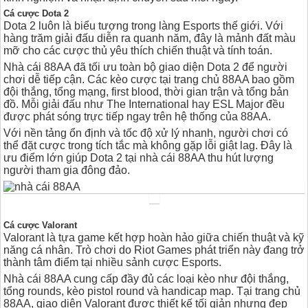
Cá cược Dota 2
Dota 2 luôn là biểu tượng trong làng Esports thế giới. Với
hàng trăm giải đấu diễn ra quanh năm, đây là mảnh đất màu
mỡ cho các cược thủ yêu thích chiến thuật và tính toán.
Nhà cái 88AA đã tối ưu toàn bộ giao diện Dota 2 để người
chơi dễ tiếp cận. Các kèo cược tại trang chủ 88AA bao gồm
đội thắng, tổng mạng, first blood, thời gian trận và tổng bản
đồ. Mỗi giải đấu như The International hay ESL Major đều
được phát sóng trực tiếp ngay trên hệ thống của 88AA.
Với nền tảng ổn định và tốc độ xử lý nhanh, người chơi có
thể đặt cược trong tích tắc mà không gặp lỗi giật lag. Đây là
ưu điểm lớn giúp Dota 2 tại nhà cái 88AA thu hút lượng
người tham gia đông đảo.
Cá cược Valorant
Valorant là tựa game kết hợp hoàn hảo giữa chiến thuật và kỹ
năng cá nhân. Trò chơi do Riot Games phát triển này đang trở
thành tâm điểm tại nhiều sảnh cược Esports.
Nhà cái 88AA cung cấp đầy đủ các loại kèo như đội thắng,
tổng rounds, kèo pistol round và handicap map. Tại trang chủ
88AA, giao diện Valorant được thiết kế tối giản nhưng đẹp