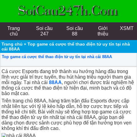
Trang
Soi cầu
Soi cầu
Giới
XSMT
chủ
247
88
thiệu
Trang chủ
»
Top game cá cược thể thao điện tử uy tín tại nhà
cái 88AA
Top game cá cược thể thao điện tử uy tín tại nhà cái 88AA
Cá cược Esports đang trở thành xu hướng hàng đầu trong
lĩnh vực giải trí trực tuyến, thu hút hàng triệu người tham gia
mỗi ngày. Tại nhà cái
88AA
, người chơi được trải nghiệm hệ
thống cá cược thể thao điện tử hiện đại, minh bạch và có độ
bảo mật cao.
Trên trang chủ 88AA, hàng trăm trận đấu Esports được cập
nhật liên tục với tỷ lệ kèo hấp dẫn, hỗ trợ cược trực tiếp và
thống kê chi tiết. Bài viết này sẽ tổng hợp top game cá cược
thể thao điện tử uy tín nhất tại nhà cái 88AA, giúp bạn dễ
dàng chọn được sảnh cược phù hợp để tận hưởng trọn vẹn
không khí thi đấu đỉnh cao.