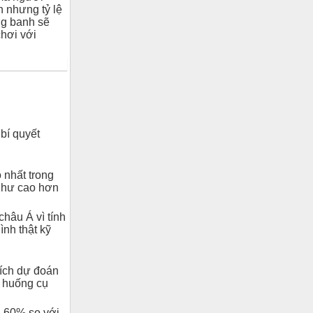
 nhưng tỷ lệ
ng banh sẽ
chơi với
bí quyết
 nhất trong
 như cao hơn
hâu Á vì tính
ình thật kỹ
hích dự đoán
h huống cụ
g 60% so với