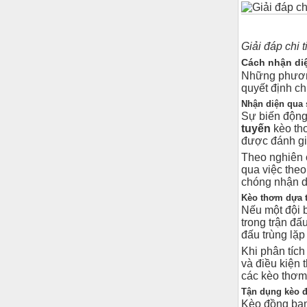
Giải đáp chi 
Cách nhận diệ
Những phương 
quyết định ch
Nhận diện qua
Sự biến động 
tuyến
kèo th
được đánh giá
Theo nghiên 
qua việc theo
chóng nhận d
Kèo thơm dựa t
Nếu một đội b
trong trận đ
đấu trùng lặp
Khi phân tích
và điều kiện 
các kèo thơm
Tận dụng kèo 
Kèo đồng banh