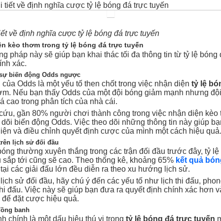
tiết về định nghĩa cược tỷ lệ bóng đá trực tuyến
n kèo thơm trong tỷ lệ bóng đá trực tuyến
pháp này sẽ giúp bạn khai thác tối đa thông tin từ tỷ lệ bóng 
ính xác.
 sự biến động Odds ngược
của Odds là một yếu tố then chốt trong việc nhận diện
tỷ lệ bó
ơm. Nếu bạn thấy Odds của một đội bóng giảm mạnh nhưng đội
 cao trong phân tích của nhà cái.
cứu, gần 80% người chơi thành công trong việc nhận diện kèo
 dõi biến động Odds. Việc theo dõi những thông tin này giúp b
iện và điều chỉnh quyết định cược của mình một cách hiệu quả
rên lịch sử đối đầu
óng thường xuyên thắng trong các trận đối đầu trước đây, tỷ lệ
ấu sắp tới cũng sẽ cao. Theo thống kê, khoảng 65%
kết quả bón
 tại các giải đấu lớn đều diễn ra theo xu hướng lịch sử.
 lịch sử đối đầu, hãy chú ý đến các yếu tố như lịch thi đấu, pho
thi đấu. Việc này sẽ giúp bạn đưa ra quyết định chính xác hơn 
 để đặt cược hiệu quả.
đồng banh
 chính là một dấu hiệu thú vị trong
tỷ lệ bóng đá trực tuyến
m