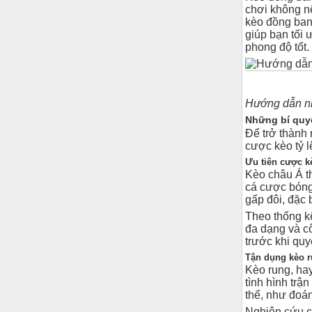
chơi không n
kèo đồng banh
giúp bạn tối 
phong độ tốt.
Hướng dẫn nh
Những bí quyế
Để trở thành
cược kèo tỷ l
Ưu tiên cược k
Kèo châu Á t
cá cược bóng
gấp đôi, đặc 
Theo thống k
đa dạng và cô
trước khi quy
Tận dụng kèo ru
Kèo rung, hay
tình hình trậ
thể, như đoán
Nghiên cứu c