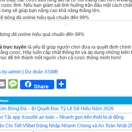
 cược tĩnh. Nếu bạn giám sát tình huống trận đấu một cách chặt 
 rung sẽ giúp bạn nâng cao khả năng thắng lớn.
ệ bóng đá online hiệu quả chuẩn đến 99%
á trực tuyến
là yếu tố giúp người chơi đưa ra quyết định chín
hắng cược. Hãy luôn cập nhật thông tin và áp dụng những kiến t
học để trở thành một người chơi cá cược thông minh hơn!
s by admin
|
Dự đoán XSMB
E
M
S
Share
i
m
e
h
ail
ss
ar
 mục
Kèo Bóng Đá – Bí Quyết Đọc Tỷ Lệ Dễ Hiểu Năm 2026
r
a
e
 Tải app Xoso66 an toàn – Nhanh gọn trên thiết bị di động
g
n Chi Tiết V9bet Đăng Nhập Nhanh Chóng và An Toàn Nhất 2
e