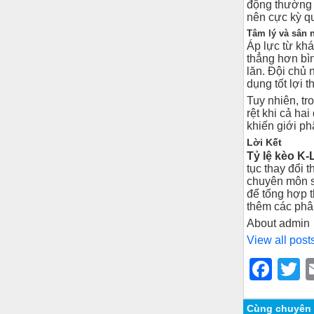
động thường d
nên cực kỳ qu
Tâm lý và sân 
Áp lực từ khá
thẳng hơn bì
lăn. Đội chủ
dụng tốt lợi 
Tuy nhiên, tr
rệt khi cả ha
khiến giới ph
Lời Kết
Tỷ lệ kèo K
tục thay đổi 
chuyên môn s
để tổng hợp t
thêm các phân
About admin
View all post
F
T
a
w
c
tt
Cùng chuyên