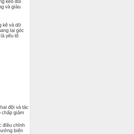
ng kèo đối
ọng và giàu
g kê và dữ
ang lại góc
là yếu tố
hai đội và tác
o chấp giảm
c điều chỉnh
 hướng biến