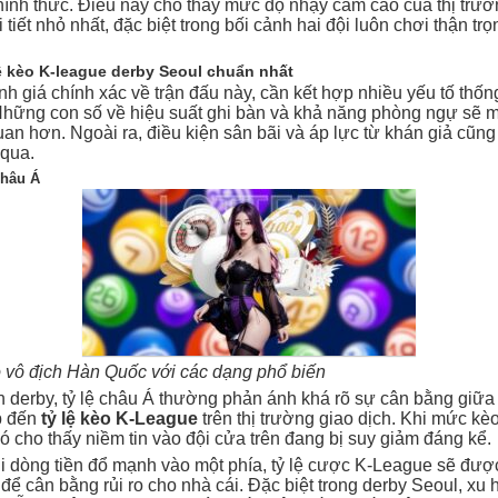
hính thức. Điều này cho thấy mức độ nhạy cảm cao của thị trườ
 tiết nhỏ nhất, đặc biệt trong bối cảnh hai đội luôn chơi thận tr
lệ kèo K-league derby Seoul chuẩn nhất
h giá chính xác về trận đấu này, cần kết hợp nhiều yếu tố thốn
 Những con số về hiệu suất ghi bàn và khả năng phòng ngự sẽ m
an hơn. Ngoài ra, điều kiện sân bãi và áp lực từ khán giả cũng 
 qua.
châu Á
o vô địch Hàn Quốc với các dạng phổ biến
n derby, tỷ lệ châu Á thường phản ánh khá rõ sự cân bằng giữa 
ếp đến
tỷ lệ kèo K-League
trên thị trường giao dịch. Khi mức kè
ó cho thấy niềm tin vào đội cửa trên đang bị suy giảm đáng kể.
i dòng tiền đổ mạnh vào một phía, tỷ lệ cược K-League sẽ đượ
ể cân bằng rủi ro cho nhà cái. Đặc biệt trong derby Seoul, xu