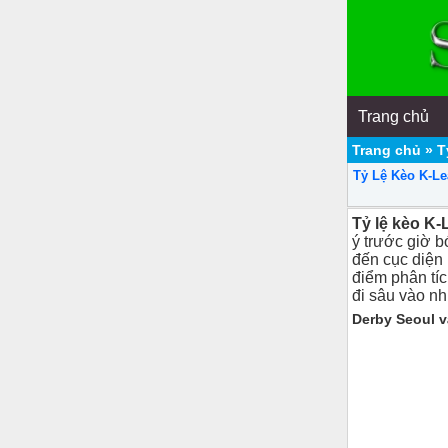
Trang chủ
Trang chủ
»
T
Tỷ Lệ Kèo K-L
Tỷ lệ kèo K
ý trước giờ b
đến cục diện 
điểm phân tí
đi sâu vào n
Derby Seoul v