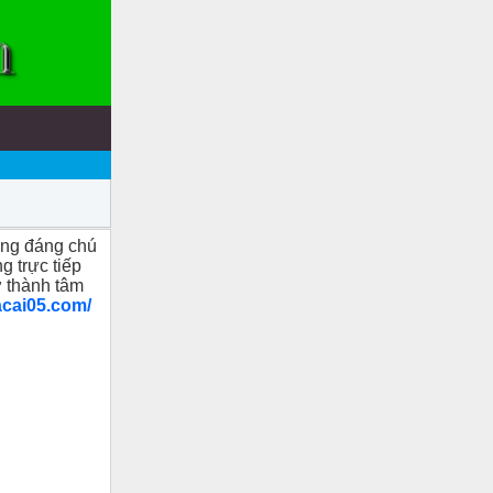
ộng đáng chú
g trực tiếp
ở thành tâm
acai05.com/