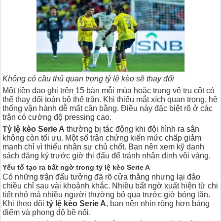
Không có cầu thủ quan trọng tỷ lệ kèo sẽ thay đổi
Một tiền đạo ghi trên 15 bàn mỗi mùa hoặc trung vệ trụ cột có
thể thay đổi toàn bộ thế trận. Khi thiếu mắt xích quan trọng, hệ
thống vận hành dễ mất cân bằng. Điều này đặc biệt rõ ở các
trận có cường độ pressing cao.
Tỷ lệ kèo Serie A
thường bị tác động khi đội hình ra sân
không còn tối ưu. Một số trận chứng kiến mức chấp giảm
mạnh chỉ vì thiếu nhân sự chủ chốt. Bạn nên xem kỹ danh
sách đăng ký trước giờ thi đấu để tránh nhận định vội vàng.
Yếu tố tạo ra bất ngờ trong tỷ lệ kèo Serie A
Có những trận đấu tưởng đã rõ cửa thắng nhưng lại đảo
chiều chỉ sau vài khoảnh khắc. Nhiều bất ngờ xuất hiện từ chi
tiết nhỏ mà nhiều người thường bỏ qua trước giờ bóng lăn.
Khi theo dõi
tỷ lệ kèo Serie A
, bạn nên nhìn rộng hơn bảng
điểm và phong độ bề nổi.