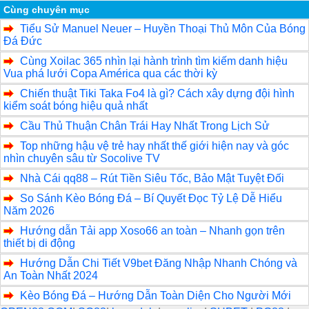
c
tt
ail
ss
ar
Cùng chuyên mục
Tiểu Sử Manuel Neuer – Huyền Thoại Thủ Môn Của Bóng
e
er
a
e
Đá Đức
b
g
Cùng Xoilac 365 nhìn lại hành trình tìm kiếm danh hiệu
Vua phá lưới Copa América qua các thời kỳ
o
e
Chiến thuật Tiki Taka Fo4 là gì? Cách xây dựng đội hình
o
kiểm soát bóng hiệu quả nhất
k
Cầu Thủ Thuận Chân Trái Hay Nhất Trong Lịch Sử
Top những hậu vệ trẻ hay nhất thế giới hiện nay và góc
nhìn chuyên sâu từ Socolive TV
Nhà Cái qq88 – Rút Tiền Siêu Tốc, Bảo Mật Tuyệt Đối
So Sánh Kèo Bóng Đá – Bí Quyết Đọc Tỷ Lệ Dễ Hiểu
Năm 2026
Hướng dẫn Tải app Xoso66 an toàn – Nhanh gọn trên
thiết bị di động
Hướng Dẫn Chi Tiết V9bet Đăng Nhập Nhanh Chóng và
An Toàn Nhất 2024
Kèo Bóng Đá – Hướng Dẫn Toàn Diện Cho Người Mới