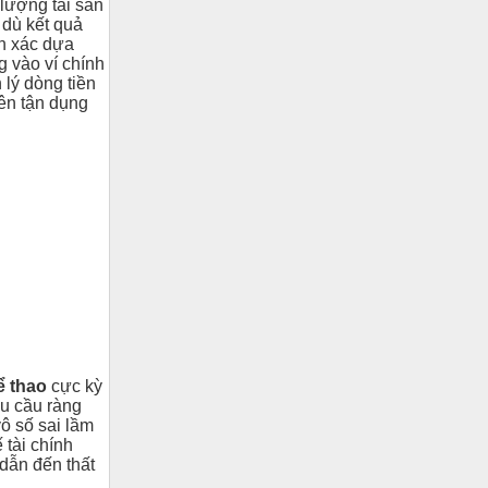
lượng tài sản
 dù kết quả
ẩn xác dựa
g vào ví chính
lý dòng tiền
yên tận dụng
ể thao
cực kỳ
êu cầu ràng
vô số sai lầm
 tài chính
dẫn đến thất