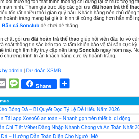
ăm bồi thường tổn thất thỉnh thoảng chỉ dừng lại ở mức tượng t
n màn hình. Tham gia trực tiếp các gói
ưu đãi hoàn trả thể tha
tiêu tốn rất nhiều thời gian quý báu. Khách hàng nên chủ động 
 hoành tráng mang lại giá trị kinh tế xứng đáng hơn hẳn mỗi n
:
Bắn cá Sonclub
dễ chơi dễ thắng
n chất gói
ưu đãi hoàn trả thể thao
giúp hội viên đầu tư vô cù
à soát thông tin sắc bén tạo ra tấm khiên bảo vệ tài sản cực kỳ
 trải nghiệm hãy truy cập nền tảng
Sonclub
ngay hôm nay. Nơ
ố chương trình tri ân khách hàng cực kỳ hoành tráng.
s by admin
|
Dự đoán XSMB
E
M
S
Share
i
m
e
h
ail
ss
ar
 mục
Kèo Bóng Đá – Bí Quyết Đọc Tỷ Lệ Dễ Hiểu Năm 2026
r
a
e
 Tải app Xoso66 an toàn – Nhanh gọn trên thiết bị di động
g
n Chi Tiết V9bet Đăng Nhập Nhanh Chóng và An Toàn Nhất 2
e
 Đá – Hướng Dẫn Toàn Diện Cho Người Mới