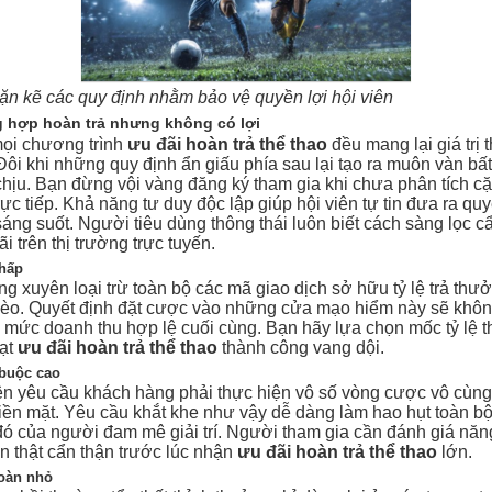
ặn kẽ các quy định nhằm bảo vệ quyền lợi hội viên
 hợp hoàn trả nhưng không có lợi
ọi chương trình
ưu đãi hoàn trả thể thao
đều mang lại giá trị 
ôi khi những quy định ẩn giấu phía sau lại tạo ra muôn vàn bất
hịu. Bạn đừng vội vàng đăng ký tham gia khi chưa phân tích c
rực tiếp. Khả năng tư duy độc lập giúp hội viên tự tin đưa ra quy
sáng suốt. Người tiêu dùng thông thái luôn biết cách sàng lọc c
i trên thị trường trực tuyến.
thấp
g xuyên loại trừ toàn bộ các mã giao dịch sở hữu tỷ lệ trả th
 kèo. Quyết định đặt cược vào những cửa mạo hiểm này sẽ khôn
 mức doanh thu hợp lệ cuối cùng. Bạn hãy lựa chọn mốc tỷ lệ 
ạt
ưu đãi hoàn trả thể thao
thành công vang dội.
 buộc cao
iện yêu cầu khách hàng phải thực hiện vô số vòng cược vô cùng
 tiền mặt. Yêu cầu khắt khe như vậy dễ dàng làm hao hụt toàn b
đó của người đam mê giải trí. Người tham gia cần đánh giá năng
n thật cẩn thận trước lúc nhận
ưu đãi hoàn trả thể thao
lớn.
hoàn nhỏ