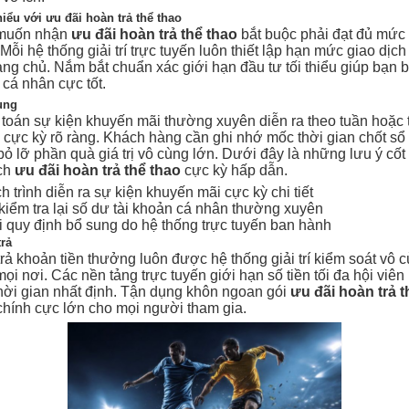
iểu với ưu đãi hoàn trả thể thao
muốn nhận
ưu đãi hoàn trả thể thao
bắt buộc phải đạt đủ mức
Mỗi hệ thống giải trí trực tuyến luôn thiết lập hạn mức giao dịch
 trang chủ. Nắm bắt chuẩn xác giới hạn đầu tư tối thiểu giúp bạn 
 cá nhân cực tốt.
ụng
 toán sự kiện khuyến mãi thường xuyên diễn ra theo tuần hoặc 
 cực kỳ rõ ràng. Khách hàng cần ghi nhớ mốc thời gian chốt sổ
 lỡ phần quà giá trị vô cùng lớn. Dưới đây là những lưu ý cốt 
ch
ưu đãi hoàn trả thể thao
cực kỳ hấp dẫn.
h trình diễn ra sự kiện khuyến mãi cực kỳ chi tiết
iểm tra lại số dư tài khoản cá nhân thường xuyên
 quy định bổ sung do hệ thống trực tuyến ban hành
trả
trả khoản tiền thưởng luôn được hệ thống giải trí kiểm soát vô
mọi nơi. Các nền tảng trực tuyến giới hạn số tiền tối đa hội viên
hời gian nhất định. Tận dụng khôn ngoan gói
ưu đãi hoàn trả t
ài chính cực lớn cho mọi người tham gia.