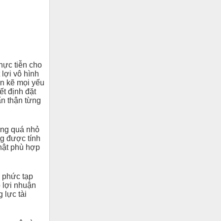
thực tiễn cho
 lợi vô hình
ặn kẽ mọi yếu
ết định đặt
ẩn thận từng
ưởng quá nhỏ
g được tính
thật phù hợp
 phức tạp
ộ lợi nhuận
 lực tài