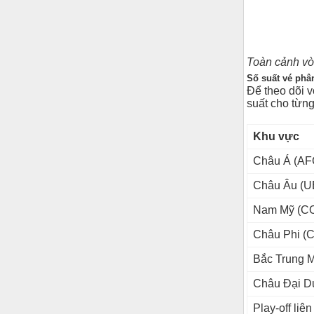
Toàn cảnh
vò
Số suất vé phâ
Để theo dõi v
suất cho từng
Khu vực
Châu Á (AF
Châu Âu (U
Nam Mỹ (
Châu Phi (
Bắc Trung
Châu Đại D
Play-off liên