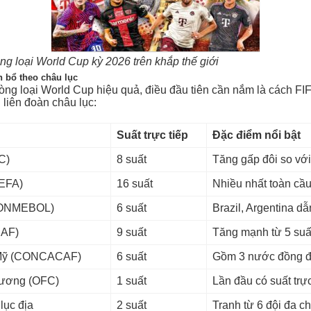
ng loại World Cup kỳ 2026 trên khắp thế giới
n bổ theo châu lục
òng loại World Cup hiệu quả, điều đầu tiên cần nắm là cách FI
 liên đoàn châu lục:
Suất trực tiếp
Đặc điểm nổi bật
C)
8 suất
Tăng gấp đôi so vớ
EFA)
16 suất
Nhiều nhất toàn cầ
CONMEBOL)
6 suất
Brazil, Argentina d
CAF)
9 suất
Tăng mạnh từ 5 suấ
 Mỹ (CONCACAF)
6 suất
Gồm 3 nước đồng đ
ương (OFC)
1 suất
Lần đầu có suất trực
 lục địa
2 suất
Tranh từ 6 đội đa c