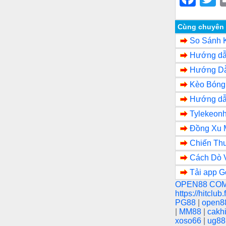
a
w
c
tt
Cùng chuyên
So Sánh 
e
e
Hướng dẫn
b
Hướng Dẫ
o
Kèo Bóng
o
Hướng dẫ
k
Tylekeonh
Đồng Xu 
Chiến Thu
Cách Dò V
Tải app G
OPEN88 CO
https://hitclub
PG88
|
open8
|
MM88
|
cakh
xoso66
|
ug8