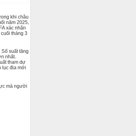
rong khi châu
uối năm 2025,
FIFA xác nhận
a cuối tháng 3
. Số suất tăng
ớn nhất.
suất tham dự
n lục địa mới
 vực mà người