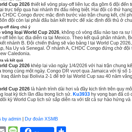
orld Cup 2026
thiết kế vòng play-off liên lục địa gồm 6 đội đến 
ại trực tiếp qua hai nhánh thi đấu riêng biệt. Hai đội có thứ hạn
 và CHDC Congo được mặc định bước vào trận chung kết, chỉ phả
. Bốn đội còn lại phải đấu bán kết trước để xác định đối thủ ở chu
ay-off đáng chú ý
ộ
vòng loại World Cup 2026
, không có vòng đấu nào tạo ra sự
y-off liên lục địa diễn ra tại Mexico. Theo kết quả phân nhánh, B
kết nhánh B. Đội chiến thắng sẽ vào bảng I tại World Cup 2026,
áp, Na Uy và Senegal. Ở nhánh A, CHDC Congo đứng chờ đội 
ew Caledonia.
ra và kết quả
orld Cup 2026
khép lại vào ngày 1/4/2026 với hai trận chung kết
ra trong cùng một ngày. Congo DR vượt qua Jamaica với tỷ số 1
i Iraq đánh bại Bolivia 2-1 để trở lại World Cup sau 40 năm vắn
orld Cup 2026
là hành trình dài hơi và đầy kịch tính trên quy mô
 loạt kỳ tích lần đầu trong lịch sử.
Ku3933
hy vọng bạn đã có c
dõi kỳ World Cup lịch sử sắp diễn ra với tất cả sự hào hứng và
s by admin
|
Dự đoán XSMB
E
M
S