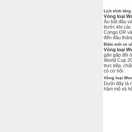
Lịch trình tổng
Vòng loại W
Âu bắt đầu và
trước khi các
Congo DR và Ir
đến đầu thán
Điểm mới so vớ
Vòng loại W
gần gấp đôi ở
World Cup 202
trực tiếp, ch
có cơ hội.
Vòng loại Wor
Dưới đây là 
hâm mộ và hộ