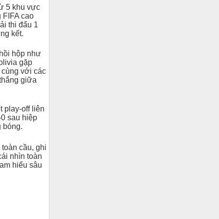
từ 5 khu vực
g FIFA cao
i thi đấu 1
ng kết.
 hồi hộp như
olivia gặp
 cùng với các
thắng giữa
 play-off liên
-0 sau hiệp
g bóng.
 toàn cầu, ghi
ái nhìn toàn
 am hiểu sâu