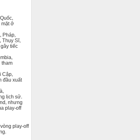
 Quốc,
p mặt ở
, Pháp,
 Thụy Sĩ,
gây tiếc
ombia,
i tham
i Cập,
n đầu xuất
à,
g lịch sử.
and, nhưng
a play-off
vòng play-off
ng.