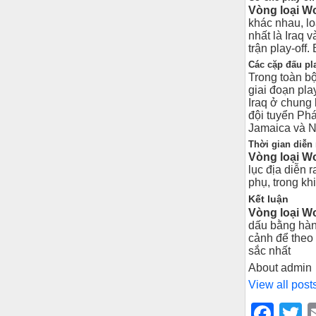
Vòng loại W
khác nhau, lo
nhất là Iraq
trận play-off
Các cặp đấu pl
Trong toàn b
giai đoạn pla
Iraq ở chung 
đội tuyển Ph
Jamaica và N
Thời gian diễn 
Vòng loại W
lục địa diễn 
phụ, trong kh
Kết luận
Vòng loại W
dấu bằng hàng
cảnh để theo 
sắc nhất
About admin
View all post
F
T