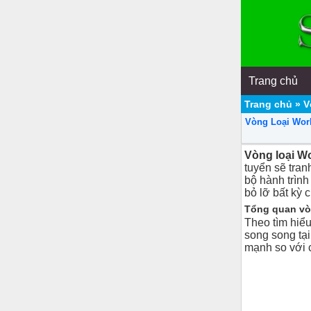
Trang chủ
Trang chủ
»
V
Vòng Loại Worl
Vòng loại W
tuyển sẽ tran
bộ hành trình
bỏ lỡ bất kỳ c
Tổng quan vò
Theo tìm hiể
song song tại
mạnh so với 