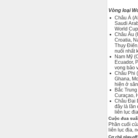
Vòng loại W
Châu Á (AF
Saudi Arab
World Cup,
Châu Âu (
Croatia, N
Thụy Điển,
nuối nhất k
Nam Mỹ (C
Ecuador, 
vọng bảo 
Châu Phi (
Ghana, Mor
hiện ở sân
Bắc Trung
Curaçao, H
Châu Đại 
đây là lần
liên lục địa
Cuộc đua suất 
Phần cuối c
liên lục địa,
Cơ chế play-off 