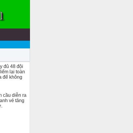
ầy đủ 48 đội
iểm lại toàn
ịa để không
n cầu diễn ra
ranh vé tăng
ự.