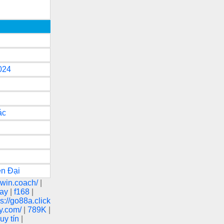
024
ác
ện Đại
unwin.coach/
|
nay
|
f168
|
ps://go88a.click
ay.com/
|
789K
|
uy tín
|