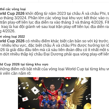
 thể các vòng loại
orld Cup 2026
khởi động từ năm 2023 tại châu Á và châu Phi, t
o tháng 3/2024. Phần lớn các vòng loại khu vực kết thúc vào c
 trận play-off liên lục địa diễn ra vào tháng 3 và tháng 4/2026. 
aq là hai đội giành vé sau loạt trận play-off liên lục địa diễn r
g 4/2026.
i vòng loại 2022
orld Cup 2026
có nhiều điểm khác biệt căn bản so với kỳ trước
 nhiều khu vực, đặc biệt châu Á và châu Phi được hưởng lợi l
6 là giải đấu đầu tiên mà cả sáu liên đoàn đều có ít nhất một 
ấm dứt nhiều thập kỷ châu Đại Dương phải qua vòng play-off liê
ld Cup 2026 tại từng khu vực
những điểm nổi bật nhất của vòng loại World Cup tại từng khu
i viên cần nắm rõ: