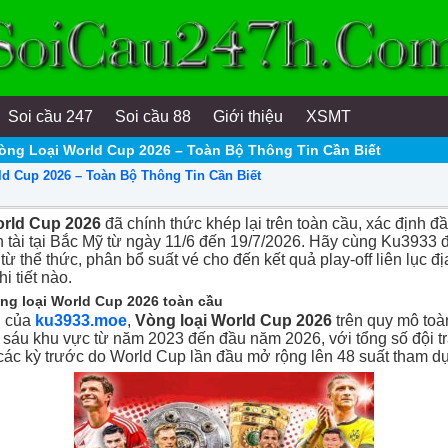
Soi cầu 247
Soi cầu 88
Giới thiệu
XSMT
òng Loại World Cup 2026 – Toàn Bộ Thông Tin Cần Biết
d Cup 2026 – Toàn Bộ Thông Tin Cần Biết
orld Cup 2026
đã chính thức khép lại trên toàn cầu, xác định đ
h tài tại Bắc Mỹ từ ngày 11/6 đến 19/7/2026. Hãy cùng Ku3933 đ
 từ thể thức, phân bổ suất vé cho đến kết quả play-off liên lục đ
hi tiết nào.
ng loại World Cup 2026 toàn cầu
u của
ku3933.moe
,
Vòng loại World Cup 2026
trên quy mô toà
 sáu khu vực từ năm 2023 đến đầu năm 2026, với tổng số đội t
các kỳ trước do World Cup lần đầu mở rộng lên 48 suất tham d