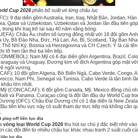
orld Cup 2026
phân bổ suất vé từng châu lục
C): 9 đại diện gồm Australia, Iran, Iraq, Nhật Bản, Jordan, Hàn
ia, Qatar và Uzbekistan. Uzbekistan và Jordan lần đầu tiên gó
 trong khi Iraq trở lại sau 40 năm vắng bóng.
UEFA): Châu Âu chiếm số lượng đông nhất với 16 đội gồm Anh
a Uy, Bồ Đào Nha, Đức, Hà Lan, Áo, Bỉ, Scotland, Tây Ban Nha,
 Thổ Nhĩ Kỳ, Bosnia và Herzegovina và CH Czech. Ý là cái tên 
hi lỡ hẹn lần thứ ba liên tiếp.
ONMEBOL): Nam Mỹ có 6 đại diện gồm Argentina, Brazil, Col
Paraguay và Uruguay. Đương kim vô địch Argentina góp mặt vớ
vệ ngôi vương.
CAF): 10 đội gồm Algeria, Bờ Biển Ngà, Cabo Verde, Congo, A
occo, Nam Phi, Senegal và Tunisia. Cabo Verde là tân binh lầ
 khấu lớn nhất.
 Mỹ (CONCACAF): 6 đội gồm Canada, Mỹ, Mexico đồng chủ nh
aiti và Panama. Curaçao cũng là đội lần đầu dự World Cup tron
Dương (OFC): Châu Đại Dương chỉ có 1 đại diện là New Zeal
 đầu tiên khu vực này có suất tham dự trực tiếp mà không cần qu
.
play-off liên lục địa
ủa
vòng loại World Cup 2026
thu hút sự chú ý đặc biệt nhờ vào 
 nơi các đội đến từ nhiều châu lục khác nhau tranh 2 suất cuối cù
liên lục địa