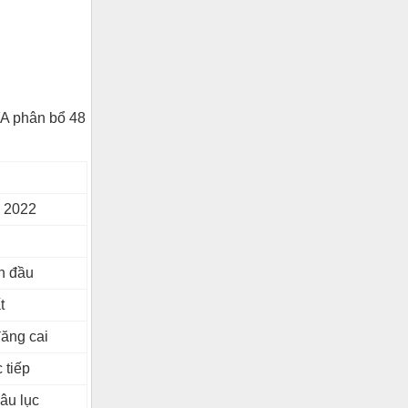
FA phân bổ 48
i 2022
u
ẫn đầu
t
ăng cai
 tiếp
hâu lục