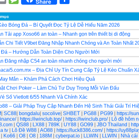
Share
i
m
e
h
ail
ss
ar
 mục
Kèo Bóng Đá – Bí Quyết Đọc Tỷ Lệ Dễ Hiểu Năm 2026
r
a
e
 Tải app Xoso66 an toàn – Nhanh gọn trên thiết bị di động
g
n Chi Tiết V9bet Đăng Nhập Nhanh Chóng và An Toàn Nhất 2
e
 Đá – Hướng Dẫn Toàn Diện Cho Người Mới
n Đăng nhập C54 an toàn nhanh chóng cho người mới
acai5.com.mx – Địa Chỉ Uy Tín Cung Cấp Tỷ Lệ Kèo Chuẩn X
May Mắn – Khám Phá Cách Chơi Hiệu Quả
ật Chơi Poker – Làm Chủ Tư Duy Trong Mỗi Ván Đấu
é Số Vietlott 6/55 Nhanh Và Chính Xác
o88 – Giải Pháp Truy Cập Nhanh Đến Hệ Sinh Thái Giải Trí Hi
M
|
SC88
|
bongdalu
|
socolive
|
SHBET
|
PG88
|
PG99
|
https://s
.finance/
|
https://iwinclub.top/
|
https://iwinclub.pro/
|
Lô đề hôm 
8.com
|
QS88
|
LX88
|
789K
|
UY88
|
GO99
|
JBO Thailand
|
htt
ia tv
|
Lô Đề W88
|
AO88
|
https://luck8386.com/
|
https://uy88pl
8
|
Ko66
|
O8
|
O8
|
188M
|
cyberpat.io
|
LLWIN
|
LLWIN
|
Nhà cái 