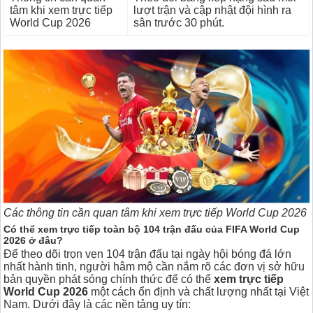
tâm khi xem trực tiếp
lượt trận và cập nhật đội hình ra
World Cup 2026
sân trước 30 phút.
Các thông tin cần quan tâm khi xem trực tiếp World Cup 2026
Có thể xem trực tiếp toàn bộ 104 trận đấu của FIFA World Cup
2026 ở đâu?
Để theo dõi trọn vẹn 104 trận đấu tại ngày hội bóng đá lớn
nhất hành tinh, người hâm mộ cần nắm rõ các đơn vị sở hữu
bản quyền phát sóng chính thức để có thể
xem trực tiếp
World Cup 2026
một cách ổn định và chất lượng nhất tại Việt
Nam. Dưới đây là các nền tảng uy tín: