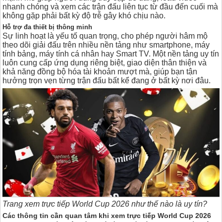
nhanh chóng và xem các trận đấu liên tục từ đầu đến cuối mà
không gặp phải bất kỳ độ trễ gây khó chịu nào.
Hỗ trợ đa thiết bị thông minh
Sự linh hoạt là yếu tố quan trọng, cho phép người hâm mộ
theo dõi giải đấu trên nhiều nền tảng như smartphone, máy
tính bảng, máy tính cá nhân hay Smart TV. Một nền tảng uy tín
luôn cung cấp ứng dụng riêng biệt, giao diện thân thiện và
khả năng đồng bộ hóa tài khoản mượt mà, giúp bạn tận
hưởng trọn vẹn từng trận đấu bất kể đang ở bất kỳ nơi đâu.
Trang xem trực tiếp World Cup 2026 như thế nào là uy tín?
Các thông tin cần quan tâm khi xem trực tiếp World Cup 2026