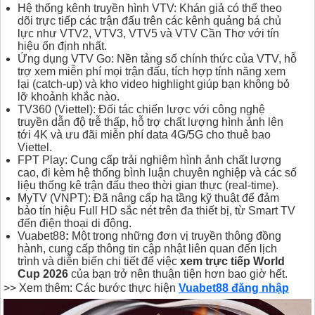
Hệ thống kênh truyền hình VTV: Khán giả có thể theo
dõi trực tiếp các trận đấu trên các kênh quảng bá chủ
lực như VTV2, VTV3, VTV5 và VTV Cần Thơ với tín
hiệu ổn định nhất.
Ứng dụng VTV Go: Nền tảng số chính thức của VTV, hỗ
trợ xem miễn phí mọi trận đấu, tích hợp tính năng xem
lại (catch-up) và kho video highlight giúp bạn không bỏ
lỡ khoảnh khắc nào.
TV360 (Viettel): Đối tác chiến lược với công nghệ
truyền dẫn độ trễ thấp, hỗ trợ chất lượng hình ảnh lên
tới 4K và ưu đãi miễn phí data 4G/5G cho thuê bao
Viettel.
FPT Play: Cung cấp trải nghiệm hình ảnh chất lượng
cao, đi kèm hệ thống bình luận chuyên nghiệp và các số
liệu thống kê trận đấu theo thời gian thực (real-time).
MyTV (VNPT): Đã nâng cấp hạ tầng kỹ thuật để đảm
bảo tín hiệu Full HD sắc nét trên đa thiết bị, từ Smart TV
đến điện thoại di động.
Vuabet88
:
Một trong những đơn vị truyền thông đồng
hành, cung cấp thông tin cập nhật liên quan đến lịch
trình và diễn biến chi tiết để việc
xem trực tiếp World
Cup 2026
của bạn trở nên thuận tiện hơn bao giờ hết.
>> Xem thêm: Các bước thực hiện
Vuabet88 đăng nhập