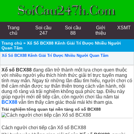
Trang
Soi cầu
Soi cầu
Giới
XSMT
chủ
247
88
thiệu
Trang chủ
»
Xổ Số BCX88 Kênh Giải Trí Được Nhiều Người
Quan Tâm
Xổ Số BCX88 Kênh Giải Trí Được Nhiều Người Quan Tâm
Xổ số BCX88
đang dần trở thành một lựa chọn quen thuộc
với nhiều người yêu thích hình thức giải trí trực tuyến mang
tính may mắn. Ngay từ những lần đầu tìm hiểu, người chơi có
thể cảm nhận được sự thân thiện trong cách vận hành, nội
dung rõ ràng và trải nghiệm không quá phức tạp. Điều này
giúp người mới dễ tiếp cận, còn người chơi lâu năm tại
BCX88
vẫn tìm thấy cảm giác thoải mái khi tham gia.
Trải nghiệm tổng quan tại nền tảng xổ số BCX88
Cách người chơi tiếp cận Xổ số BCX88