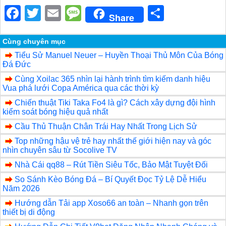
F
T
E
M
S
Share
a
wi
m
e
h
c
tt
ail
ss
ar
Cùng chuyên mục
Tiểu Sử Manuel Neuer – Huyền Thoại Thủ Môn Của Bóng
e
er
a
e
Đá Đức
b
g
Cùng Xoilac 365 nhìn lại hành trình tìm kiếm danh hiệu
Vua phá lưới Copa América qua các thời kỳ
o
e
Chiến thuật Tiki Taka Fo4 là gì? Cách xây dựng đội hình
o
kiểm soát bóng hiệu quả nhất
k
Cầu Thủ Thuận Chân Trái Hay Nhất Trong Lịch Sử
Top những hậu vệ trẻ hay nhất thế giới hiện nay và góc
nhìn chuyên sâu từ Socolive TV
Nhà Cái qq88 – Rút Tiền Siêu Tốc, Bảo Mật Tuyệt Đối
So Sánh Kèo Bóng Đá – Bí Quyết Đọc Tỷ Lệ Dễ Hiểu
Năm 2026
Hướng dẫn Tải app Xoso66 an toàn – Nhanh gọn trên
thiết bị di động