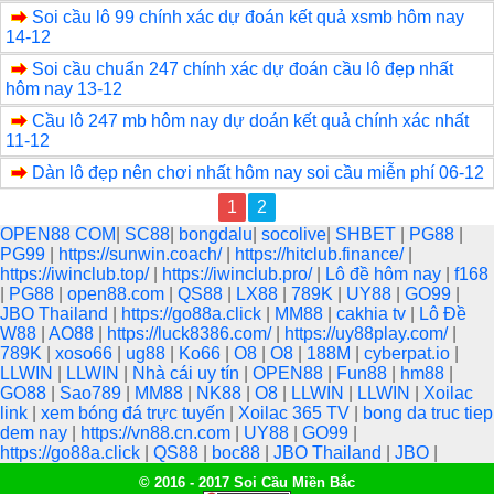
Soi cầu lô 99 chính xác dự đoán kết quả xsmb hôm nay
14-12
Soi cầu chuẩn 247 chính xác dự đoán cầu lô đẹp nhất
hôm nay 13-12
Cầu lô 247 mb hôm nay dự doán kết quả chính xác nhất
11-12
Dàn lô đẹp nên chơi nhất hôm nay soi cầu miễn phí 06-12
1
2
OPEN88 COM
|
SC88
|
bongdalu
|
socolive
|
SHBET
|
PG88
|
PG99
|
https://sunwin.coach/
|
https://hitclub.finance/
|
https://iwinclub.top/
|
https://iwinclub.pro/
|
Lô đề hôm nay
|
f168
|
PG88
|
open88.com
|
QS88
|
LX88
|
789K
|
UY88
|
GO99
|
JBO Thailand
|
https://go88a.click
|
MM88
|
cakhia tv
|
Lô Đề
W88
|
AO88
|
https://luck8386.com/
|
https://uy88play.com/
|
789K
|
xoso66
|
ug88
|
Ko66
|
O8
|
O8
|
188M
|
cyberpat.io
|
LLWIN
|
LLWIN
|
Nhà cái uy tín
|
OPEN88
|
Fun88
|
hm88
|
GO88
|
Sao789
|
MM88
|
NK88
|
O8
|
LLWIN
|
LLWIN
|
Xoilac
link
|
xem bóng đá trực tuyến
|
Xoilac 365 TV
|
bong da truc tiep
dem nay
|
https://vn88.cn.com
|
UY88
|
GO99
|
https://go88a.click
|
QS88
|
boc88
|
JBO Thailand
|
JBO
|
© 2016 - 2017 Soi Cầu Miền Bắc