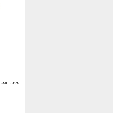
 toán trước