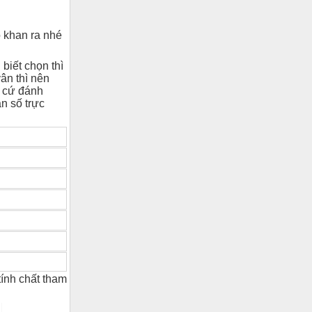
ô khan ra nhé
biết chọn thì
ân thì nên
ì cứ đánh
n số trực
ính chất tham