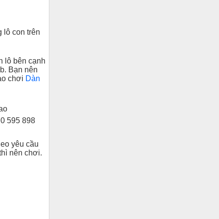
 lô con trên
n lô bên cạnh
mb. Bạn nên
ảo chơi
Dàn
cao
70 595 898
heo yêu cầu
hì nên chơi.