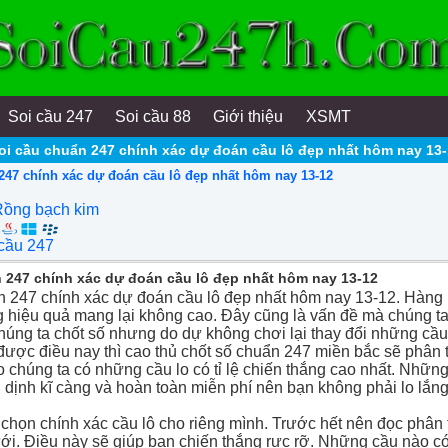
Soi cầu 247
Soi cầu 88
Giới thiệu
XSMT
oi cầu chuẩn 247 chính xác dự đoán cầu lô đẹp nhất hôm nay 13
247 chính xác dự đoán cầu lô đẹp nhất hôm nay 13-12
Rồng bạch kim
cầu 247
 247 chính xác dự đoán cầu lô đẹp nhất hôm nay 13-12
n 247 chính xác dự đoán cầu lô đẹp nhất hôm nay 13-12. Hàng
 hiệu quả mang lại không cao. Đây cũng là vấn đề mà chúng ta
chúng ta chốt số nhưng do dự không chơi lại thay đổi những cầu
ược điều nay thì cao thủ chốt số chuẩn 247 miền bắc sẽ phân 
 chúng ta có những cầu lo có tỉ lệ chiến thắng cao nhất. Nhữn
 dịnh kĩ càng và hoàn toàn miễn phí nên bạn không phải lo lắn
chọn chính xác cầu lô cho riêng mình. Trước hết nên đọc phân 
i. Điều này sẽ giúp bạn chiến thắng rực rỡ. Những cầu nào c