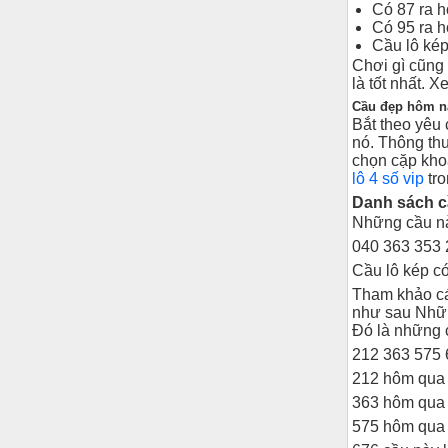
Có 87 ra h
Có 95 ra h
Cầu lô kép
Chơi gì cũng 
là tốt nhất.
Cầu đẹp hôm na
Bắt theo yêu 
nó. Thông thư
chọn cặp kho
lô 4 số vip
tr
Danh sách c
Những cầu này
040 363 353 
Cầu lô kép c
Tham khảo cá
như sau Nhữn
Đó là những 
212 363 575 
212 hôm qua 
363 hôm qua 3
575 hôm qua 