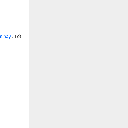
ôm nay
. Tốt