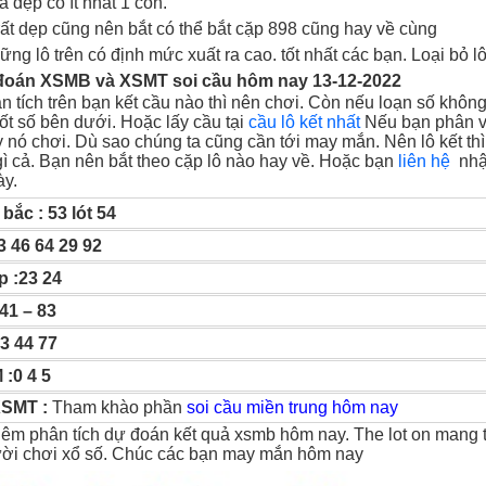
à đẹp có ít nhất 1 con.
ất dẹp cũng nên bắt có thể bắt cặp 898 cũng hay về cùng
hững lô trên có định mức xuất ra cao. tốt nhất các bạn. Loại bỏ l
đoán XSMB và XSMT soi cầu hôm nay 13-12-2022
n tích trên bạn kết cầu nào thì nên chơi. Còn nếu loạn số không 
ốt số bên dưới. Hoặc lấy cầu tại
cầu lô kết nhất
Nếu bạn phân v
 nó chơi. Dù sao chúng ta cũng cần tới may mắn. Nên lô kết th
ì cả. Bạn nên bắt theo cặp lô nào hay về. Hoặc bạn
liên hệ
nhậ
ày.
ắc : 53 lót 54
3 46 64 29 92
p :23 24
41 – 83
3 44 77
:0 4 5
XSMT :
Tham khào phần
soi cầu miền trung hôm nay
êm phân tích dự đoán kết quả xsmb hôm nay. The lot on mang t
ời chơi xổ số. Chúc các bạn may mắn hôm nay