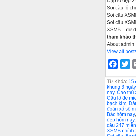
Cặp lô đẹp 2
Soi cầu lô c
Soi cầu XSM
Soi cầu XSM
XSMB – dự đ
tham khảo th
About admin
View all post
F
T
a
w
c
tt
Từ Khóa:
15 
khung 3 ngày
e
e
nay
,
Cao thủ 
Cầu lô đề mi
b
bạch kim
,
Dàn
đoán xổ số m
o
Bắc hôm nay
o
đẹp hôm nay
cầu 247 miễn
k
XSMB chính 