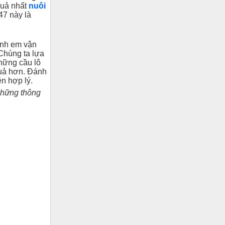
quả nhất
nuôi
47 này là
anh em vận
Chúng ta lựa
hững cầu lô
quả hơn. Đánh
ền hợp lý.
những thông