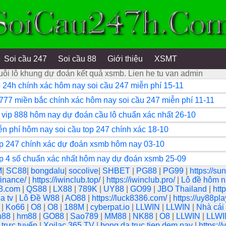
Soi cầu 247
Soi cầu 88
Giới thiệu
XSMT
uôi lô khung dự đoán kết quả xsmb. Lien he tu van admin
p 24h chính xác hôm nay soi cầu 247 miễn phí 15-11
777 miền bắc chính xác hôm nay soi cầu 247 miễn phí 11-11
ô vip 888 hôm nay dự đoán cầu lô chuẩn xác nhất 26-10
ễn phí hôm nay soi cầu top 247 chính xác 18-10
ip 247 chính xác dự đoán xsmb hôm nay 03-10
ip 4 số chuẩn xác nhất hôm nay dự đoán xsmb 25-09
M
|
SC88
|
bongdalu
|
socolive
|
SHBET
|
PG88
|
PG99
|
https://s
.finance/
|
https://iwinclub.top/
|
https://iwinclub.pro/
|
Lô đề hôm 
8.com
|
QS88
|
LX88
|
789K
|
UY88
|
GO99
|
JBO Thailand
|
htt
ia tv
|
Lô Đề W88
|
AO88
|
https://luck8386.com/
|
https://uy88pl
8
|
Ko66
|
O8
|
O8
|
188M
|
cyberpat.io
|
LLWIN
|
LLWIN
|
Nhà cái 
n88
|
hm88
|
GO88
|
Sao789
|
MM88
|
NK88
|
O8
|
LLWIN
|
LLW
 trực tuyến
|
Xoilac 365 TV
|
bong da truc tiep dem nay
|
https:/