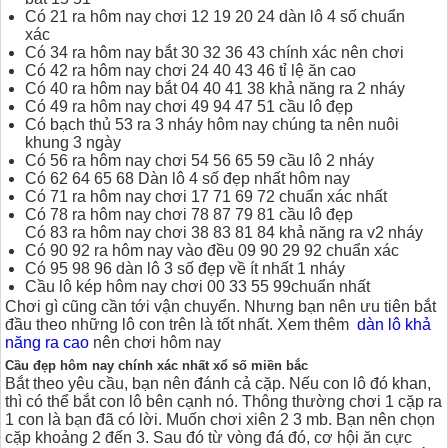
Có 21 ra hôm nay chơi 12 19 20 24 dàn lô 4 số chuẩn
xác
Có 34 ra hôm nay bắt 30 32 36 43 chính xác nên chơi
Có 42 ra hôm nay chơi 24 40 43 46 tỉ lệ ăn cao
Có 40 ra hôm nay bắt 04 40 41 38 khả năng ra 2 nháy
Có 49 ra hôm nay chơi 49 94 47 51 cầu lô đẹp
Có bạch thủ 53 ra 3 nháy hôm nay chúng ta nên nuôi
khung 3 ngày
Có 56 ra hôm nay chơi 54 56 65 59 cầu lô 2 nháy
Có 62 64 65 68 Dàn lô 4 số đẹp nhất hôm nay
Có 71 ra hôm nay chơi 17 71 69 72 chuẩn xác nhất
Có 78 ra hôm nay chơi 78 87 79 81 cầu lô đẹp
Có 83 ra hôm nay chơi 38 83 81 84 khả năng ra v2 nháy
Có 90 92 ra hôm nay vào đều 09 90 29 92 chuẩn xác
Có 95 98 96 dàn lô 3 số đẹp về ít nhất 1 nháy
Cầu lô kép hôm nay chơi 00 33 55 99chuẩn nhất
Chơi gì cũng cần tới vận chuyển. Nhưng bạn nên ưu tiên bắt
đầu theo những lô con trên là tốt nhất. Xem thêm
dàn lô khả
năng ra cao
nên chơi hôm nay
Cầu đẹp hôm nay chính xác nhất xổ số miền bắc
Bắt theo yêu cầu, bạn nên đánh cả cặp. Nếu con lô đó khan,
thì có thể bắt con lô bên cạnh nó. Thông thường chơi 1 cặp ra
1 con là bạn đã có lời. Muốn chơi xiên 2 3 mb. Bạn nên chọn
cặp khoảng 2 đến 3. Sau đó từ vòng đá đó, cơ hội ăn cực