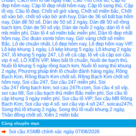
o
chuẩn
,
Cách tính lô de ngày mai
,
Cao Thủ chốt số
,
Cặp lô
đẹp hôm nay
,
Cặp lô đẹp nhất hôm nay
,
Cặp lô song thủ
,
Cặp
k
lô vip
,
Cầu lô đẹp
,
Chốt số giờ vàng
,
Chốt số miền bắc
,
Chốt
số vào bờ
,
chốt số vào bờ anh huy
,
Dàn de 36 số bất bại hôm
nay
,
Dàn đề 50 số
,
Dàn de 50 số 2 ngày
,
Dàn đề 50 số rồng
bạch kim
,
Dàn de 50 số víp
,
Dàn de nuôi 2 ngày
,
dàn lô 4 số
mb miễn phí
,
Dàn lô 4 số miền bắc miễn phí
,
Dàn lô đẹp nhất
hôm nay
,
Dự đoán xsmb hôm nay
,
Giờ vàng chốt số miền
Bắc
,
Lô de chuẩn nhất
,
Lô đẹp hôm nay
,
Lô đẹp hôm nay VIP
,
Lô kép khung 1 ngày
,
Lô kép khung 5 ngày
,
Lô khung 2 ngày
247
,
lô khung 5 ngày 247
,
Lô về cả cặp
,
lô về cả cặp soi cầu
vip 4 số
,
LÔ XIÊN VIP
,
Mẹo bắt lô chuẩn
,
Nuôi de bạch thủ
,
Nuôi lô khung 5 ngày rồng bạch kim
,
Nuôi lô song thủ khung
2 ngày
,
Phương pháp tính lô chuẩn đánh hàng ngày
,
Rồng
Bạch Kim
,
Rồng Bạch Kim chốt số
,
Rồng Bạch Kim chốt số
hôm nay
,
Soi cầu 247
,
Soi cầu 247 miễn phí
,
Soi
cầu 247 rồng bạch kim
,
soi cau 247h.com
,
Soi cầu 4 số víp
,
soi cau 88
,
Soi cầu bạch thủ miền Bắc miễn phí
,
Soi cầu lô
cặp khung 3 ngày miễn phí
,
Soi cầu lô VIP
,
Soi cầu MB Rồng
Bạch Kim
,
Soi cầu vip 4 số
,
soi cầu vip 4 số 247
,
soicau247h
,
Song thủ lô khung 2 ngày
,
Song thủ lô nuôi khung 2 ngày
,
Thần đồng chốt số
,
Xiên 2 miền bắc
Cùng chuyên mục
Soi cầu XSMB chính xác ngày 07/08/2026