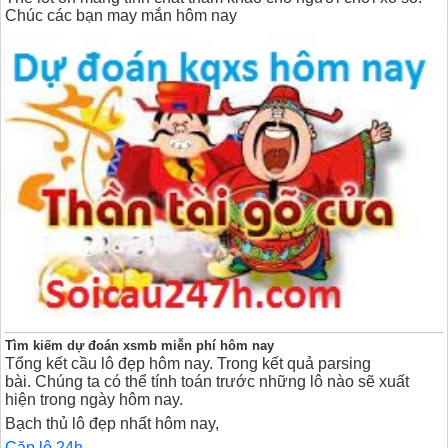
Chúc các bạn may mắn hôm nay
Tìm kiếm dự đoán xsmb miễn phí hôm nay
Tổng kết cầu lô đẹp hôm nay. Trong kết quả parsing
bài. Chúng ta có thể tính toán trước những lô nào sẽ xuất
hiện trong ngày hôm nay.
Bạch thủ lô đẹp nhất hôm nay,
Cặp lô 24h
,