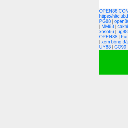
OPEN88 CO
https://hitclub
PG88
|
open8
|
MM88
|
cakh
xoso66
|
ug8
OPEN88
|
Fu
|
xem bóng đá
UY88
|
GO99