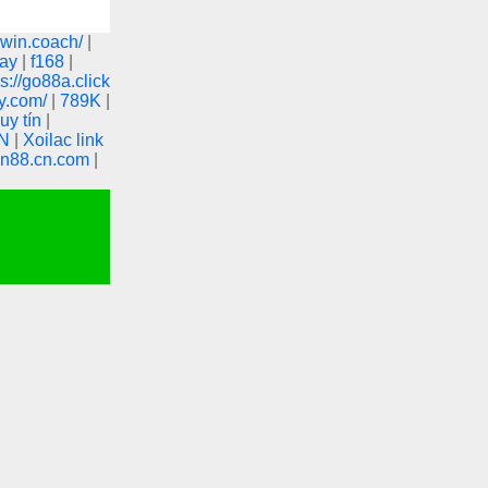
unwin.coach/
|
nay
|
f168
|
ps://go88a.click
ay.com/
|
789K
|
uy tín
|
IN
|
Xoilac link
/vn88.cn.com
|