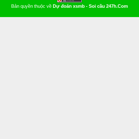
Bản quyền thuộc về
Dự đoán xsmb - Soi cầu 247h.Com