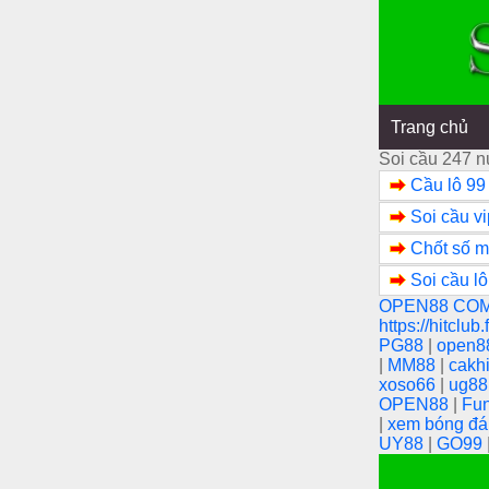
Trang chủ
Soi cầu 247 n
Cầu lô 99
Soi cầu v
Chốt số m
Soi cầu l
OPEN88 CO
https://hitclub
PG88
|
open8
|
MM88
|
cakh
xoso66
|
ug8
OPEN88
|
Fu
|
xem bóng đá
UY88
|
GO99