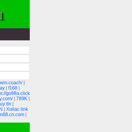
unwin.coach/
|
nay
|
f168
|
ps://go88a.click
ay.com/
|
789K
|
uy tín
|
IN
|
Xoilac link
/vn88.cn.com
|