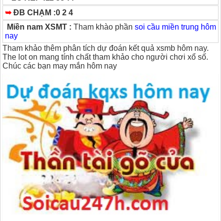
➥
ĐB CHẠM :0 2 4
Miền nam XSMT :
Tham khào phần
soi cầu miền trung hôm
nay
Tham khảo thêm phân tích dự đoán kết quả xsmb hôm nay.
The lot on mang tính chất tham khảo cho người chơi xổ số.
Chúc các bạn may mắn hôm nay