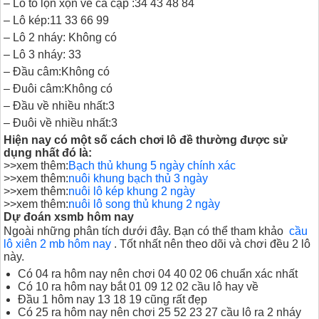
– Lô tô lộn xộn về cả cặp :34 43 48 84
– Lô kép:11 33 66 99
– Lô 2 nháy: Không có
– Lô 3 nháy: 33
– Đầu câm:Không có
– Đuôi câm:Không có
– Đầu về nhiều nhất:3
– Đuôi về nhiều nhất:3
Hiện nay có một số cách chơi lô đề thường được sử
dụng nhất đó là:
>>xem thêm:
Bạch thủ khung 5 ngày chính xác
>>xem thêm:
nuôi khung bạch thủ 3 ngày
>>xem thêm:
nuôi lô kép khung 2 ngày
>>xem thêm:
nuôi lô song thủ khung 2 ngày
Dự đoán xsmb hôm nay
Ngoài những phân tích dưới đây. Bạn có thể tham khảo
cầu
lô xiên 2 mb hôm nay
. Tốt nhất nên theo dõi và chơi đều 2 lô
này.
Có 04 ra hôm nay nên chơi 04 40 02 06 chuẩn xác nhất
Có 10 ra hôm nay bắt 01 09 12 02 cầu lô hay về
Đầu 1 hôm nay 13 18 19 cũng rất đẹp
Có 25 ra hôm nay nên chơi 25 52 23 27 cầu lô ra 2 nháy