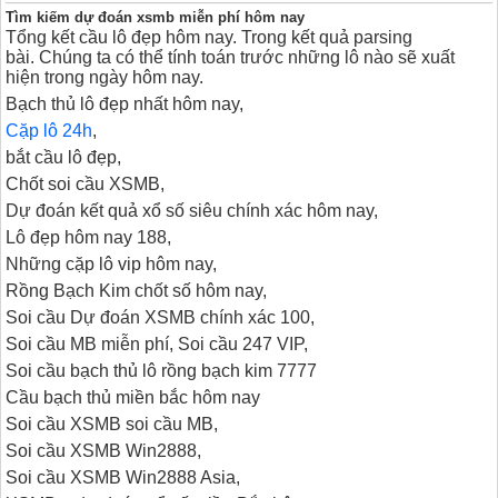
Tìm kiếm dự đoán xsmb miễn phí hôm nay
Tổng kết cầu lô đẹp hôm nay. Trong kết quả parsing
bài. Chúng ta có thể tính toán trước những lô nào sẽ xuất
hiện trong ngày hôm nay.
Bạch thủ lô đẹp nhất hôm nay,
Cặp lô 24h
,
bắt cầu lô đẹp,
Chốt soi cầu XSMB,
Dự đoán kết quả xổ số siêu chính xác hôm nay,
Lô đẹp hôm nay 188,
Những cặp lô vip hôm nay,
Rồng Bạch Kim chốt số hôm nay,
Soi cầu Dự đoán XSMB chính xác 100,
Soi cầu MB miễn phí, Soi cầu 247 VIP,
Soi cầu bạch thủ lô rồng bạch kim 7777
Cầu bạch thủ miền bắc hôm nay
Soi cầu XSMB soi cầu MB,
Soi cầu XSMB Win2888,
Soi cầu XSMB Win2888 Asia,