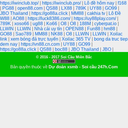
https://iwinclub.top/
|
https://iwinclub.pro/
|
Lô đề hôm nay
|
f168
|
PG88
|
open88.com
|
QS88
|
LX88
|
789K
|
UY88
|
GO99
|
JBO Thailand
|
https://go88a.click
|
MM88
|
cakhia tv
|
Lô Đề
W88
|
AO88
|
https://luck8386.com/
|
https://uy88play.com/
|
789K
|
xoso66
|
ug88
|
Ko66
|
O8
|
O8
|
188M
|
cyberpat.io
|
LLWIN
|
LLWIN
|
Nhà cái uy tín
|
OPEN88
|
Fun88
|
hm88
|
GO88
|
Sao789
|
MM88
|
NK88
|
O8
|
LLWIN
|
LLWIN
|
Xoilac
link
|
xem bóng đá trực tuyến
|
Xoilac 365 TV
|
bong da truc tiep
dem nay
|
https://vn88.cn.com
|
UY88
|
GO99
|
https://go88a.click
|
QS88
|
boc88
|
JBO Thailand
|
JBO
|
© 2016 - 2017 Soi Cầu Miền Bắc
Bản quyền thuộc về
Dự đoán xsmb - Soi cầu 247h.Com