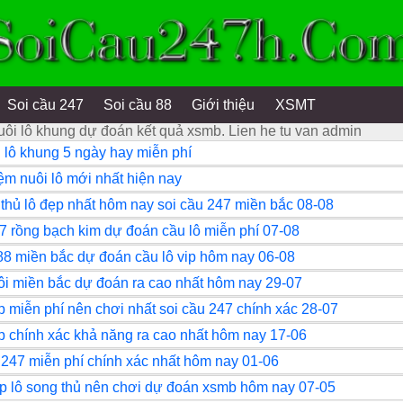
Soi cầu 247
Soi cầu 88
Giới thiệu
XSMT
uôi lô khung dự đoán kết quả xsmb. Lien he tu van admin
 lô khung 5 ngày hay miễn phí
ệm nuôi lô mới nhất hiện nay
thủ lô đẹp nhất hôm nay soi cầu 247 miền bắc 08-08
7 rồng bạch kim dự đoán cầu lô miễn phí 07-08
88 miền bắc dự đoán cầu lô vip hôm nay 06-08
ôi miền bắc dự đoán ra cao nhất hôm nay 29-07
p miễn phí nên chơi nhất soi cầu 247 chính xác 28-07
p chính xác khả năng ra cao nhất hôm nay 17-06
 247 miễn phí chính xác nhất hôm nay 01-06
 lô song thủ nên chơi dự đoán xsmb hôm nay 07-05