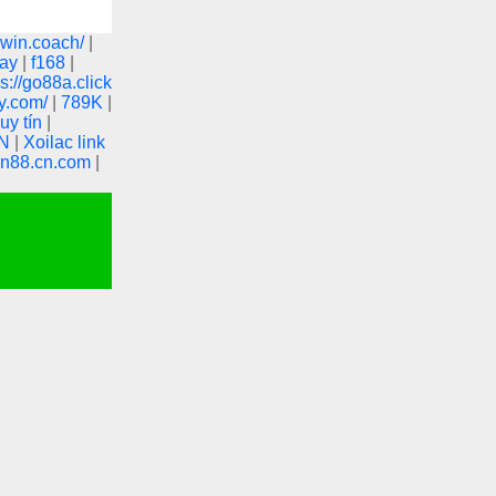
unwin.coach/
|
nay
|
f168
|
ps://go88a.click
ay.com/
|
789K
|
uy tín
|
IN
|
Xoilac link
/vn88.cn.com
|