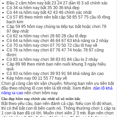
Đầu 2 câm hôm nay bắt 23 24 27 dàn lô 3 số chính xác
Có 34 ra hôm nay bắt 35 30 36 khá đẹp
Có 44 ra hôm nay bắt 42 43 46 chính xác nhất
Có 57 85 theo mình nên bắt cặp 58 85 57 75 cầu lô rồng
bạch kim
Cặp 59 95 hôm nay chúng ta tiếp tục bắt hoặc chơi 79
97 đẹp nhất
Có 62 ra hôm nay chơi 26 60 28 cầu lô đẹp
Có 64 ra hôm nay chơi 46 64 67 63 khả năng ra 2 nháy
Có 70 ra hôm nay chơi 07 70 50 72 cầu lô hay về
Có 76 ra hôm nay chơi 67 76 47 74 hoặc 78 87 cũng
được
Có 83 ra hôm nay chơi 38 83 81 84 cầu lo 2 nháy
Cặp 89 98 theo mình bạn nên nuôi khung 3 ngày hiệu
quả
Có 93 ra hôm nay chơi 39 93 91 94 khả năng ăn cao
Kép hôm nay 00 11 55 77 hay về
Chơi gì cũng cần tới vận chuyển. Nhưng bạn nên ưu tiên bắt
đầu theo những lô con trên là tốt nhất. Xem thêm
dàn lô khả
năng ra cao
nên chơi hôm nay
Cầu đẹp hôm nay chính xác nhất xổ số miền bắc
Bắt theo yêu cầu, bạn nên đánh cả cặp. Nếu con lô đó khan,
thì có thể bắt con lô bên cạnh nó. Thông thường chơi 1 cặp ra
1 con là bạn đã có lời. Muốn chơi xiên 2 3 mb. Bạn nên chọn