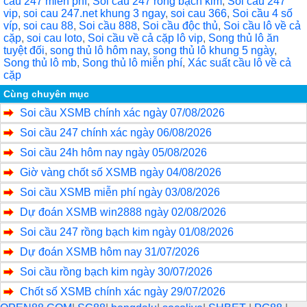
k
cầu 247 miễn phí
,
Soi cầu 247 rồng bạch kim
,
Soi cầu 247
vip
,
soi cau 247.net khung 3 ngay
,
soi cau 366
,
Soi cầu 4 số
víp
,
soi cau 88
,
Soi cầu 888
,
Soi cầu độc thủ
,
Soi cầu lô về cả
cặp
,
soi cau loto
,
Soi cầu về cả cặp lô vip
,
Song thủ lô ăn
tuyệt đối
,
song thủ lô hôm nay
,
song thủ lô khung 5 ngày
,
Song thủ lô mb
,
Song thủ lô miễn phí
,
Xác suất cầu lô về cả
cặp
Cùng chuyên mục
Soi cầu XSMB chính xác ngày 07/08/2026
Soi cầu 247 chính xác ngày 06/08/2026
Soi cầu 24h hôm nay ngày 05/08/2026
Giờ vàng chốt số XSMB ngày 04/08/2026
Soi cầu XSMB miễn phí ngày 03/08/2026
Dự đoán XSMB win2888 ngày 02/08/2026
Soi cầu 247 rồng bạch kim ngày 01/08/2026
Dự đoán XSMB hôm nay 31/07/2026
Soi cầu rồng bạch kim ngày 30/07/2026
Chốt số XSMB chính xác ngày 29/07/2026