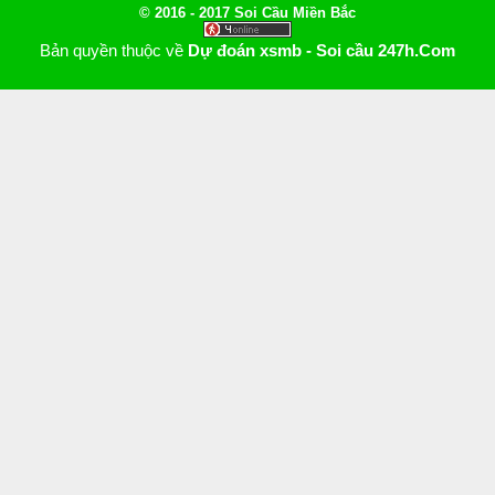
© 2016 - 2017 Soi Cầu Miền Bắc
Bản quyền thuộc về
Dự đoán xsmb - Soi cầu 247h.Com