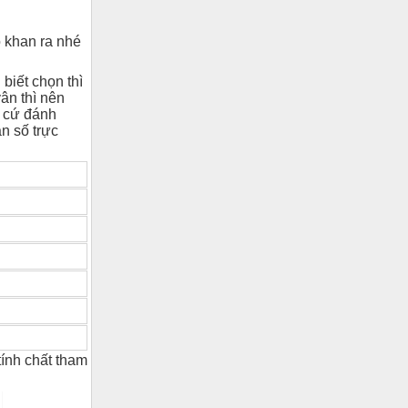
ô khan ra nhé
biết chọn thì
ân thì nên
ì cứ đánh
n số trực
ính chất tham