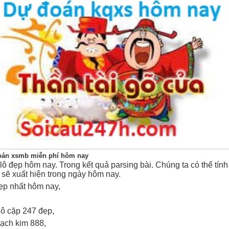
oán xsmb miễn phí hôm nay
lô đẹp hôm nay. Trong kết quả parsing bài. Chúng ta có thể tính
sẽ xuất hiện trong ngày hôm nay.
ẹp nhất hôm nay,
lô cặp 247 đẹp,
bạch kim 888,