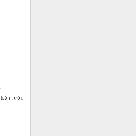
 toán trước