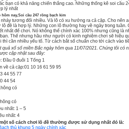
ác bạn có khả năng chiến thắng cao. Những thống kê soi cầu 2
p lý nhất
p hôm nay,Soi cầu 247 rồng bạch kim
 nháy tương đối nhiều. Và lô có xu hướng ra cả cặp. Cho nên 
lô đề là hợp lý. Những con lô thường hay về ngày trong tuần. 
kết nhất để chơi. Nó không thể chính xác 100% nhưng cũng là n
 bạn. Thế nhưng hầu như người có kinh nghiệm chơi sẽ hiệu 
i thì cần nhiều yếu tố. Từ cách bắt số chuẩn cho tới cách vào ti
t quả xổ số miền Bắc ngày hôm qua 11/07/2021. Chúng tôi có 
được cập nhật sau đây:
: Đầu 0 đuôi 1 Tổng 1
ộn về cả cặp:01 10 16 61 59 95
33 44 55 77
00 44 54
Không có
Không có
u nhất: 1 – 5
ều nhất: 4
một số cách chơi lô đề thường được sử dụng nhất đó là:
Bạch thủ khung 5 ngày chính xác