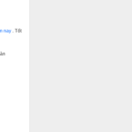
ôm nay
. Tốt
oàn