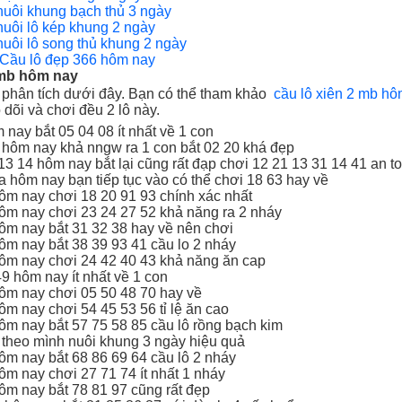
nuôi khung bạch thủ 3 ngày
nuôi lô kép khung 2 ngày
nuôi lô song thủ khung 2 ngày
Cầu lô đẹp 366 hôm nay
mb hôm nay
phân tích dưới đây. Bạn có thể tham khảo
cầu lô xiên 2 mb h
 dõi và chơi đều 2 lô này.
nay bắt 05 04 08 ít nhất về 1 con
 hôm nay khả nngw ra 1 con bắt 02 20 khá đẹp
13 14 hôm nay bắt lại cũng rất đạp chơi 12 21 13 31 14 41 an t
a hôm nay bạn tiếp tục vào có thể chơi 18 63 hay về
ôm nay chơi 18 20 91 93 chính xác nhất
ôm nay chơi 23 24 27 52 khả năng ra 2 nháy
ôm nay bắt 31 32 38 hay về nên chơi
ôm nay bắt 38 39 93 41 cầu lo 2 nháy
ôm nay chơi 24 42 40 43 khả năng ăn cap
9 hôm nay ít nhất về 1 con
ôm nay chơi 05 50 48 70 hay về
ôm nay chơi 54 45 53 56 tỉ lệ ăn cao
ôm nay bắt 57 75 58 85 cầu lô rồng bạch kim
theo mình nuôi khung 3 ngày hiệu quả
ôm nay bắt 68 86 69 64 cầu lô 2 nháy
ôm nay chơi 27 71 74 ít nhất 1 nháy
ôm nay bắt 78 81 97 cũng rất đẹp