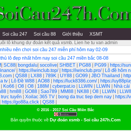
Soi cầu 247
Soi cầu 88
Giới thiệu
XSMT
uôi lô khung dự đoán kết quả xsmb. Lien he tu van admin
 nhiều nên chơi soi cầu 247 miễn phí hôm nay 02-09
thủ lô đẹp nhất hôm nay soi cầu 247 miền bắc 08-08
M
|
SC88
|
bongdalu
|
socolive
|
SHBET
|
PG88
|
PG99
|
https://s
.finance/
|
https://iwinclub.top/
|
https://iwinclub.pro/
|
Lô đề hôm 
8.com
|
QS88
|
LX88
|
789K
|
UY88
|
GO99
|
JBO Thailand
|
htt
ia tv
|
Lô Đề W88
|
AO88
|
https://luck8386.com/
|
https://uy88pl
8
|
Ko66
|
O8
|
O8
|
188M
|
cyberpat.io
|
LLWIN
|
LLWIN
|
Nhà cái 
n88
|
hm88
|
GO88
|
Sao789
|
MM88
|
NK88
|
O8
|
LLWIN
|
LLW
 trực tuyến
|
Xoilac 365 TV
|
bong da truc tiep dem nay
|
https:/
|
https://go88a.click
|
QS88
|
© 2016 - 2017 Soi Cầu Miền Bắc
Bản quyền thuộc về
Dự đoán xsmb - Soi cầu 247h.Com