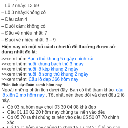
– Lô 2 nháy: 13 69
– Lô 3 nháy:Không có
– Đầu câm:4
– Đuôi câm: không có
– Đầu về nhiều nhất: 7
– Đuôi về nhiều nhất: 3 – 9
Hiện nay có một số cách chơi lô đề thường được sử
dụng nhất đó là:
>>xem thêm:
Bạch thủ khung 5 ngày chính xác
>>xem thêm:
nuôi khung bạch thủ 3 ngày
>>xem thêm:
nuôi lô kép khung 2 ngày
>>xem thêm:
nuôi lô song thủ khung 2 ngày
>>xem thêm:
Cầu lô đẹp 366 hôm nay
Phân tích dự đoán xsmb hôm nay
Ngoài những phân tích dưới đây. Bạn có thể tham khảo
cầu
lô xiên 2 mb hôm nay
. Tốt nhất nên theo dõi và chơi đều 2 lô
này.
Có 03 ra hôm nay chơi 03 30 04 08 khá đẹp
Cầu 01 10 02 20 hôm nay chúng ta nên vào đều
Có 05 70 ra thì chúng ta nên vào đều 05 50 07 70 chính
xác
Có 13 ra hôm nay chúng ta chơi 15 17 18 31 tỉ lệ ăn cao