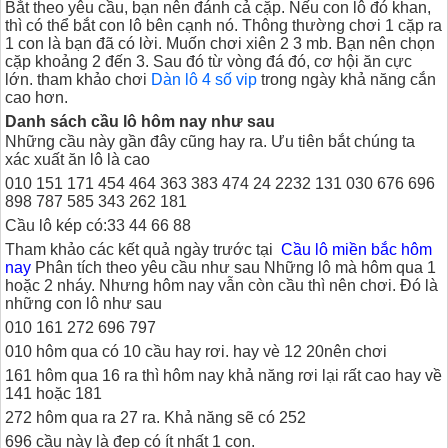
Bắt theo yêu cầu, bạn nên đánh cả cặp. Nếu con lô đó khan,
thì có thể bắt con lô bên cạnh nó. Thông thường chơi 1 cặp ra
1 con là bạn đã có lời. Muốn chơi xiên 2 3 mb. Bạn nên chọn
cặp khoảng 2 đến 3. Sau đó từ vòng đá đó, cơ hội ăn cực
lớn. tham khảo chơi
Dàn lô 4 số vip
trong ngày khả năng cắn
cao hơn.
Danh sách cầu lô hôm nay như sau
Những cầu này gần đây cũng hay ra. Ưu tiên bắt chúng ta
xác xuất ăn lô là cao
010 151 171 454 464 363 383 474 24 2232 131 030 676 696
898 787 585 343 262 181
Cầu lô kép có:33 44 66 88
Tham khảo các kết quả ngày trước tại
Cầu lô miền bắc hôm
nay
Phân tích theo yêu cầu như sau Những lô mà hôm qua 1
hoặc 2 nháy. Nhưng hôm nay vẫn còn cầu thì nên chơi. Đó là
những con lô như sau
010 161 272 696 797
010 hôm qua có 10 cầu hay rơi. hay vè 12 20nên chơi
161 hôm qua 16 ra thì hôm nay khả năng rơi lại rất cao hay về
141 hoặc 181
272 hôm qua ra 27 ra. Khả năng sẽ có 252
696 cầu này là đẹp có ít nhất 1 con.