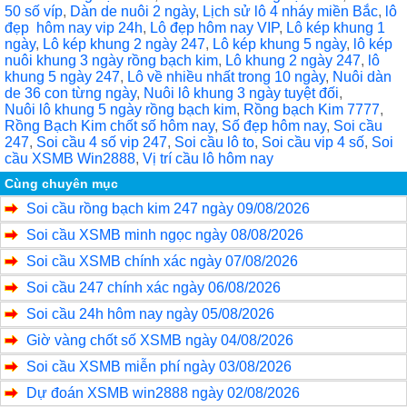
50 số víp
,
Dàn de nuôi 2 ngày
,
Lịch sử lô 4 nháy miền Bắc
,
lô
o
e
đẹp hôm nay vip 24h
,
Lô đẹp hôm nay VIP
,
Lô kép khung 1
o
ngày
,
Lô kép khung 2 ngày 247
,
Lô kép khung 5 ngày
,
lô kép
nuôi khung 3 ngày rồng bạch kim
,
Lô khung 2 ngày 247
,
lô
k
khung 5 ngày 247
,
Lô về nhiều nhất trong 10 ngày
,
Nuôi dàn
de 36 con từng ngày
,
Nuôi lô khung 3 ngày tuyệt đối
,
Nuôi lô khung 5 ngày rồng bạch kim
,
Rồng bạch Kim 7777
,
Rồng Bạch Kim chốt số hôm nay
,
Số đẹp hôm nay
,
Soi cầu
247
,
Soi cầu 4 số vip 247
,
Soi cầu lô to
,
Soi cầu vip 4 số
,
Soi
cầu XSMB Win2888
,
Vị trí cầu lô hôm nay
Cùng chuyên mục
Soi cầu rồng bạch kim 247 ngày 09/08/2026
Soi cầu XSMB minh ngọc ngày 08/08/2026
Soi cầu XSMB chính xác ngày 07/08/2026
Soi cầu 247 chính xác ngày 06/08/2026
Soi cầu 24h hôm nay ngày 05/08/2026
Giờ vàng chốt số XSMB ngày 04/08/2026
Soi cầu XSMB miễn phí ngày 03/08/2026
Dự đoán XSMB win2888 ngày 02/08/2026