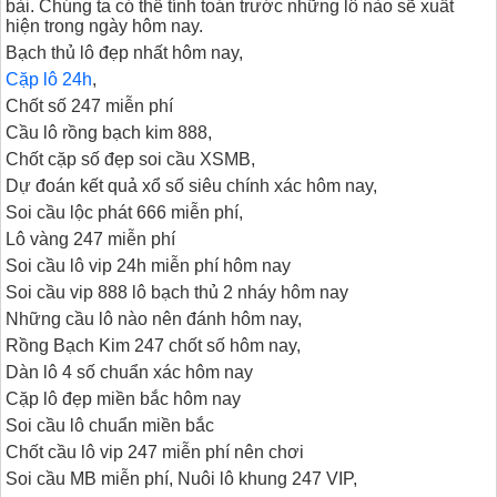
bài. Chúng ta có thể tính toán trước những lô nào sẽ xuất
hiện trong ngày hôm nay.
Bạch thủ lô đẹp nhất hôm nay,
Cặp lô 24h
,
Chốt số 247 miễn phí
Cầu lô rồng bạch kim 888,
Chốt cặp số đẹp soi cầu XSMB,
Dự đoán kết quả xổ số siêu chính xác hôm nay,
Soi cầu lộc phát 666 miễn phí,
Lô vàng 247 miễn phí
Soi cầu lô vip 24h miễn phí hôm nay
Soi cầu vip 888 lô bạch thủ 2 nháy hôm nay
Những cầu lô nào nên đánh hôm nay,
Rồng Bạch Kim 247 chốt số hôm nay,
Dàn lô 4 số chuẩn xác hôm nay
Cặp lô đẹp miền bắc hôm nay
Soi cầu lô chuẩn miền bắc
Chốt cầu lô vip 247 miễn phí nên chơi
Soi cầu MB miễn phí, Nuôi lô khung 247 VIP,