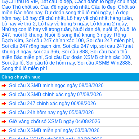
BẠCH thủ lô VIP
,
Bắt cầu lô đẹp
,
Cách đánh lô ngày chủ nhật
,
b
g
Cao Thủ chốt số
,
Cầu đề ngày chủ nhật
,
Cầu lô đẹp
,
Chốt số
miền Bắc hôm nay
,
Dự đoán song thủ lô mỗi ngày
,
Lô đẹp
o
e
hôm nay
,
Lô hay đã chủ nhật
,
Lô hay về chủ nhật hàng tuần
,
o
Lô hay về thứ 2
,
Lô hay về trong 5 ngày
,
Lô khung 2 ngày
,
Những con lô hay về trong tuần
,
Nuôi dàn đề
,
nuôi lô
,
Nuôi lô
k
247
,
nuôi lô khung
,
Nuôi lô song thủ khung 3 ngày
,
Rồng
Bạch Kim
,
Soi cầu 247 chính xác 100
,
Soi cầu 247 miễn phí
,
Soi cầu 247 rồng bạch kim
,
Soi cầu 247 vip
,
soi cau 247.net
khung 3 ngay
,
soi cau 366
,
Soi cầu 888
,
Soi cầu bạch thủ
miền Bắc miễn phí
,
Soi cầu Dự đoán XSMB chính xác 100
,
Soi cầu lô
,
Soi cầu lô de hôm nay
,
Soi cầu XSMB Win2888
,
Song thủ lô miễn phí
Cùng chuyên mục
Soi cầu XSMB minh ngọc ngày 08/08/2026
Soi cầu XSMB chính xác ngày 07/08/2026
Soi cầu 247 chính xác ngày 06/08/2026
Soi cầu 24h hôm nay ngày 05/08/2026
Giờ vàng chốt số XSMB ngày 04/08/2026
Soi cầu XSMB miễn phí ngày 03/08/2026