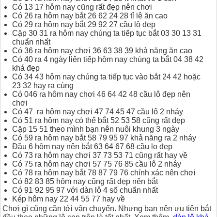
Có 13 17 hôm nay cũng rất đẹp nên chơi
Có 26 ra hôm nay bắt 26 62 24 28 tỉ lệ ăn cao
Có 29 ra hôm nay bắt 29 92 27 cầu lô đẹp
Cặp 30 31 ra hôm nay chúng ta tiếp tục bắt 03 30 13 31
chuẩn nhất
Có 36 ra hôm nay chơi 36 63 38 39 khả năng ăn cao
Có 40 ra 4 ngày liên tiếp hôm nay chúng ta bắt 04 38 42
khá đẹp
Có 34 43 hôm nay chúng ta tiếp tục vào bắt 24 42 hoặc
23 32 hay ra cùng
Có 046 ra hôm nay chơi 46 64 42 48 cầu lô đẹp nên
chơi
Có 47 ra hôm nay chơi 47 74 45 47 cầu lô 2 nháy
Có 51 ra hôm nay có thể bắt 52 53 58 cũng rất đẹp
Cặp 15 51 theo mình bạn nên nuôi khung 3 ngày
Có 59 ra hôm nay bắt 58 79 95 97 khả năng ra 2 nháy
Đầu 6 hôm nay nên bắt 63 64 67 68 cầu lo đẹp
Có 73 ra hôm nay chơi 37 73 53 71 cũng rất hay về
Có 75 ra hôm nay chơi 57 75 76 85 cầu lô 2 nháy
Có 78 ra hôm nay bắt 78 87 79 76 chính xác nên chơi
Có 82 83 85 hôm nay cũng rất đẹp nên bắt
Có 91 92 95 97 với dàn lô 4 số chuẩn nhất
Kép hôm nay 22 44 55 77 hay về
Chơi gì cũng cần tới vận chuyển. Nhưng bạn nên ưu tiên bắt