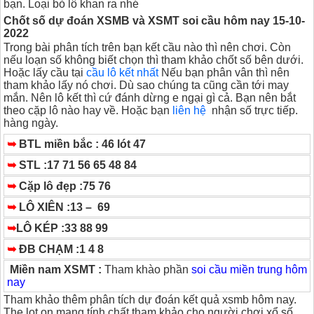
bạn. Loại bỏ lô khan ra nhé
Chốt số dự đoán XSMB và XSMT soi cầu hôm nay 15-10-
2022
Trong bài phân tích trên bạn kết cầu nào thì nên chơi. Còn
nếu loạn số không biết chọn thì tham khảo chốt số bên dưới.
Hoặc lấy cầu tại
cầu lô kết nhất
Nếu bạn phân vân thì nên
tham khảo lấy nó chơi. Dù sao chúng ta cũng cần tới may
mắn. Nên lô kết thì cứ đánh dừng e ngại gì cả. Bạn nên bắt
theo cặp lô nào hay về. Hoặc bạn
liên hệ
nhận số trực tiếp.
hàng ngày.
➥
BTL miền bắc : 46 lót 47
➥
STL :17 71 56 65 48 84
➥
Cặp lô đẹp :75 76
➥
LÔ XIÊN :13 – 69
➥
LÔ KÉP :33 88 99
➥
ĐB CHẠM :1 4 8
Miền nam XSMT :
Tham khào phần
soi cầu miền trung hôm
nay
Tham khảo thêm phân tích dự đoán kết quả xsmb hôm nay.
The lot on mang tính chất tham khảo cho người chơi xổ số.