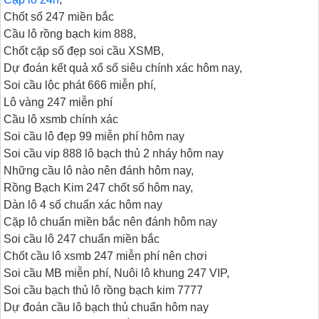
Chốt số 247 miền bắc
Cầu lô rồng bạch kim 888,
Chốt cặp số đẹp soi cầu XSMB,
Dự đoán kết quả xổ số siêu chính xác hôm nay,
Soi cầu lộc phát 666 miễn phí,
Lô vàng 247 miễn phí
Cầu lô xsmb chính xác
Soi cầu lô đẹp 99 miễn phí hôm nay
Soi cầu vip 888 lô bạch thủ 2 nháy hôm nay
Những cầu lô nào nên đánh hôm nay,
Rồng Bạch Kim 247 chốt số hôm nay,
Dàn lô 4 số chuẩn xác hôm nay
Cặp lô chuẩn miền bắc nên đánh hôm nay
Soi cầu lô 247 chuẩn miền bắc
Chốt cầu lô xsmb 247 miễn phí nên chơi
Soi cầu MB miễn phí, Nuôi lô khung 247 VIP,
Soi cầu bạch thủ lô rồng bạch kim 7777
Dự đoán cầu lô bạch thủ chuẩn hôm nay