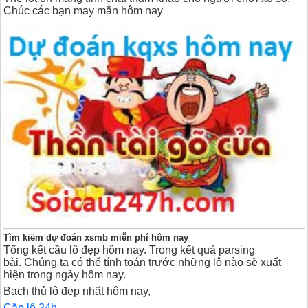
Chúc các bạn may mắn hôm nay
Tìm kiếm dự đoán xsmb miễn phí hôm nay
Tổng kết cầu lô đẹp hôm nay. Trong kết quả parsing
bài. Chúng ta có thể tính toán trước những lô nào sẽ xuất
hiện trong ngày hôm nay.
Bạch thủ lô đẹp nhất hôm nay,
Cặp lô 24h
,