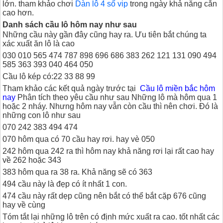
lớn. tham khảo chơi
Dàn lô 4 số vip
trong ngày khả năng cắn
cao hơn.
Danh sách cầu lô hôm nay như sau
Những cầu này gần đây cũng hay ra. Ưu tiên bắt chúng ta
xác xuất ăn lô là cao
030 010 565 474 787 898 696 686 383 262 121 131 090 494
585 363 393 040 464 050
Cầu lô kép có:22 33 88 99
Tham khảo các kết quả ngày trước tại
Cầu lô miền bắc hôm
nay
Phân tích theo yêu cầu như sau Những lô mà hôm qua 1
hoặc 2 nháy. Nhưng hôm nay vẫn còn cầu thì nên chơi. Đó là
những con lô như sau
070 242 383 494 474
070 hôm qua có 70 cầu hay rơi. hay vè 050
242 hôm qua 242 ra thì hôm nay khả năng rơi lại rất cao hay
về 262 hoặc 343
383 hôm qua ra 38 ra. Khả năng sẽ có 363
494 cầu này là đẹp có ít nhất 1 con.
474 cầu này rất dẹp cũng nên bắt có thể bắt cặp 676 cũng
hay về cùng
Tóm tắt lại những lô trên có định mức xuất ra cao. tốt nhất các