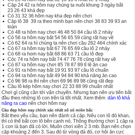
Cặp 24 42 ra hôm nay chúng ta nuôi khung 3 ngày bắt
23 26 43 khá đẹp
Có 31 32 36 hôm nay kha đẹp nên chơi
Cặp lô 38 39 ra theo mình bạn nên chơi 38 83 39 93 an
toàn
Có 48 ra hôm nay chơi 46 48 50 84 cầu lô 2 nháy
Có 56 ra hôm nay bắt 54 56 65 59 cũng rất hay về
Có 62 64 ra hì chúng ta nên chơi cầu 262 464 chính xác
Có 67 ra hôm nay bắt 67 76 65 69 cầu lô 2 nháy
Có 68 ra hom nay bắt 68 86 63 71 cầu lô đẹp
Cóc 74 ra hôm nay bắt 74 47 76 78 cũng rất hay về
Có 87 ra hôm nay chơi 85 78 87 89 tỉ lệ ăn cao
Có 91 ra hôm nay bắt 19 91 93 97 cầu lô chuẩn
Có 94 ra hôm nay bắt 49 94 84 90 khả năng ăn cao
Có 96 98 ra thì nên chơi 69 96 89 98 cũng rất đẹp
Cầu lô kép hôm nay chơi 22 33 88 99 chuẩn nhất
Chơi gì cũng cần tới vận chuyển. Nhưng bạn nên ưu tiên bắt
đầu theo những lô con trên là tốt nhất. Xem thêm
dàn lô khả
năng ra cao
nên chơi hôm nay
Cầu đẹp hôm nay chính xác nhất xổ số miền bắc
Bắt theo yêu cầu, bạn nên đánh cả cặp. Nếu con lô đó khan,
thì có thể bắt con lô bên cạnh nó. Thông thường chơi 1 cặp ra
1 con là bạn đã có lời. Muốn chơi xiên 2 3 mb. Bạn nên chọn
cặp khoảng 2 đến 3. Sau đó từ vòng đá đó, cơ hội ăn cực