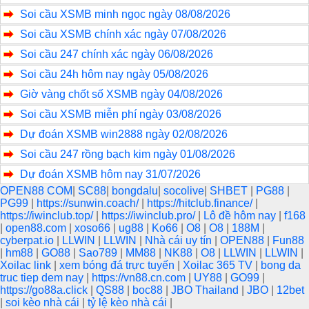
Soi cầu XSMB minh ngọc ngày 08/08/2026
Soi cầu XSMB chính xác ngày 07/08/2026
Soi cầu 247 chính xác ngày 06/08/2026
Soi cầu 24h hôm nay ngày 05/08/2026
Giờ vàng chốt số XSMB ngày 04/08/2026
Soi cầu XSMB miễn phí ngày 03/08/2026
Dự đoán XSMB win2888 ngày 02/08/2026
Soi cầu 247 rồng bạch kim ngày 01/08/2026
Dự đoán XSMB hôm nay 31/07/2026
OPEN88 COM
|
SC88
|
bongdalu
|
socolive
|
SHBET
|
PG88
|
PG99
|
https://sunwin.coach/
|
https://hitclub.finance/
|
https://iwinclub.top/
|
https://iwinclub.pro/
|
Lô đề hôm nay
|
f168
|
open88.com
|
xoso66
|
ug88
|
Ko66
|
O8
|
O8
|
188M
|
cyberpat.io
|
LLWIN
|
LLWIN
|
Nhà cái uy tín
|
OPEN88
|
Fun88
|
hm88
|
GO88
|
Sao789
|
MM88
|
NK88
|
O8
|
LLWIN
|
LLWIN
|
Xoilac link
|
xem bóng đá trực tuyến
|
Xoilac 365 TV
|
bong da
truc tiep dem nay
|
https://vn88.cn.com
|
UY88
|
GO99
|
https://go88a.click
|
QS88
|
boc88
|
JBO Thailand
|
JBO
|
12bet
|
soi kèo nhà cái
|
tỷ lệ kèo nhà cái
|