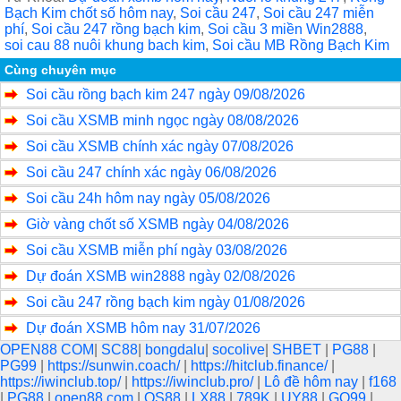
c
tt
ail
ss
ar
Bạch Kim chốt số hôm nay
,
Soi cầu 247
,
Soi cầu 247 miễn
e
er
a
e
phí
,
Soi cầu 247 rồng bạch kim
,
Soi cầu 3 miền Win2888
,
soi cau 88 nuôi khung bach kim
,
Soi cầu MB Rồng Bạch Kim
b
g
Cùng chuyên mục
o
e
Soi cầu rồng bạch kim 247 ngày 09/08/2026
o
Soi cầu XSMB minh ngọc ngày 08/08/2026
k
Soi cầu XSMB chính xác ngày 07/08/2026
Soi cầu 247 chính xác ngày 06/08/2026
Soi cầu 24h hôm nay ngày 05/08/2026
Giờ vàng chốt số XSMB ngày 04/08/2026
Soi cầu XSMB miễn phí ngày 03/08/2026
Dự đoán XSMB win2888 ngày 02/08/2026
Soi cầu 247 rồng bạch kim ngày 01/08/2026
Dự đoán XSMB hôm nay 31/07/2026
OPEN88 COM
|
SC88
|
bongdalu
|
socolive
|
SHBET
|
PG88
|
PG99
|
https://sunwin.coach/
|
https://hitclub.finance/
|
https://iwinclub.top/
|
https://iwinclub.pro/
|
Lô đề hôm nay
|
f168
|
PG88
|
open88.com
|
QS88
|
LX88
|
789K
|
UY88
|
GO99
|