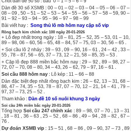
Chốt dàn đề 50 số : đầu 0 – 1 – 5 – 6 – 9
Dàn đề 30 số XSMB : 00 – 01 – 02 – 03 – 04 – 05 – 06 – 07 –
08 – 09 , 50 – 51 – 52 – 53 – 54 – 55 – 56 – 57 – 58 – 59, 90 –
91 – 92 – 93 – 94 – 95 – 96 – 97 – 98 – 99
Bài viết hay :
Song thủ lô mb hôm nay cặp số vip
Rồng bạch kim chính xác 100 ngày 20-01-2026
+ Lô đẹp nhất trong ngày : 18 – 81, 25 – 52, 35 – 53, 01 – 10,
89 – 98, 06 – 60, 56 – 65, 48 – 84, 57 – 75, 03 – 30, 56 – 65 .
+ Soi cầu lô 2 nháy : 39 – 93 , 09 – 90, 16 – 61 , 24 – 42 , 33 –
55 , 78 – 87, 56 – 65, 37 – 73, 12 – 21, 58 – 85, 35 – 53 .
+ Cặp lô đẹp 888 miền bắc hôm nay : 29 – 92 , 89 – 98, 27 –
72, 07 – 70, 08 – 80, 34 – 43, 26 – 62, 79 – 97, 16 – 61 .
Soi cầu 888 hôm nay
: Lô kép : 11 – 66 – 88
Dàn đặc biệt đẹp nhất rồng bạch kim : 26 – 62, 13 – 31, 68 –
86, 47 – 74, 35 – 53, 78 – 87, 07 – 70, 12 – 21, 14 – 41 , 79 –
97, 37 – 73, 25 – 52 .
Tham khảo :
Dàn đề 10 số nuôi khung 3 ngày
Soi cầu 24h miền bắc ngày 20-01-2026
Tổng hợp
Soi cầu 247 chính xác
: 89 – 98, 07 – 70 , 13 – 31
, 18 – 81 , 36 – 63 , 25 – 52 , 68 – 86 , 49 – 94 , 28 – 82 , 67 –
76 .
Dự đoán XSMB vip
: 15 – 51 , 68 – 86 , 09 – 90, 37 – 73 , 89