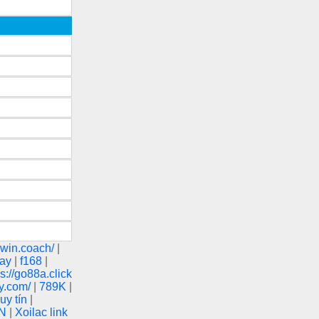
unwin.coach/
|
nay
|
f168
|
ps://go88a.click
ay.com/
|
789K
|
uy tín
|
IN
|
Xoilac link