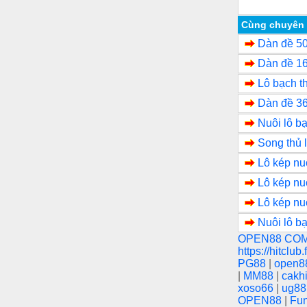
a
w
c
tt
Cùng chuyên
Dàn đề 50
e
e
Dàn đề 16
b
Lô bạch t
o
Dàn đề 36
o
Nuôi lô bạ
k
Song thủ 
Lô kép nu
Lô kép nu
Lô kép nu
Nuôi lô b
OPEN88 CO
https://hitclub
PG88
|
open8
|
MM88
|
cakh
xoso66
|
ug8
OPEN88
|
Fu