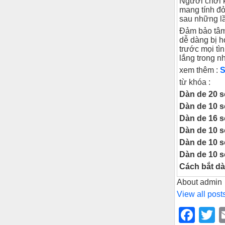
Người chơi k
mang tính đỏ
sau những l
Đảm bảo tâm 
dễ dàng bị h
trước mọi tì
lắng trong n
xem thêm :
S
từ khóa :
Dàn de 20 
Dàn de 10 
Dàn de 16 
Dàn de 10 s
Dàn de 10 
Dàn de 10 
Cách bắt dà
About admin
View all post
F
T