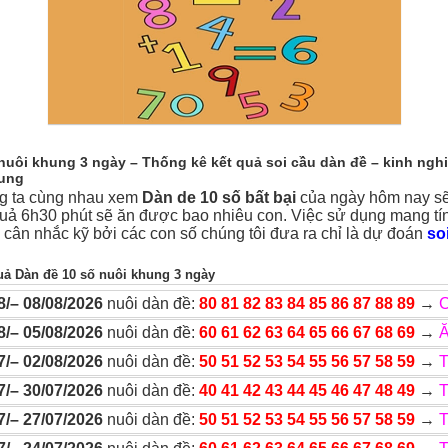
nuôi khung 3 ngày – Thống kê kết quả soi cầu dàn đề – kinh ngh
hung
g ta cùng nhau xem
Dàn de 10 số bất bại
của ngày hôm nay sẽ 
quả 6h30 phút sẽ ăn được bao nhiêu con. Việc sử dụng mang tín
cân nhắc kỹ bởi các con số chúng tôi đưa ra chỉ là dự đoán
so
uả Dàn đề 10 số nuôi khung 3 ngày
8/– 08/08/2026
nuôi dàn đề:
80 81 82 83 84 85 86 87 88 89
→
C
8/– 05/08/2026
nuôi dàn đề:
60 61 62 63 64 65 66 67 68 69
→
Ă
7/– 02/08/2026
nuôi dàn đề:
50 51 52 53 54 55 56 57 58 59
→
T
7/– 30/07/2026
nuôi dàn đề:
40 41 42 43 44 45 46 47 48 49
→
T
7/– 27/07/2026
nuôi dàn đề:
50 51 52 53 54 55 56 57 58 59
→
T