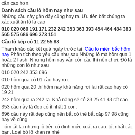
cắn cao hơn.
Danh sách cầu lô hôm nay như sau
Những cầu này gần đây cũng hay ra. Ưu tiên bắt chúng ta
xác xuất ăn lô là cao
010 020 060 191 171 232 242 353 363 393 454 464 484 383
565 575 686 696 373 151
Cầu lô kép có 11 22 55 88
Tham khảo các kết quả ngày trước tại
Cầu lô miền bắc hôm
nay
Phân tích theo yêu cầu như sau Những lô mà hôm qua 1
hoặc 2 flash. Nhưng hôm nay vẫn còn cầu thì nên chơi. Đó là
những con lô như sau
010 020 242 353 696
010 hôm qua có 01 cầu hay rơi.
020 hôm qua 20 thì hôm nay khả năng rơi lại rất cao hay có
19 21
242 hôm qua ra 242 ra. Khả năng sẽ có 23 25 41 43 rất cao.
353 cầu này là đẹp có ít nhất 1 con.
696 cầu này rất dẹp cũng nên bắt có thể bắt cặp 97 98 cũng
hay về cùng
Tóm tắt lại những lô trên có định mức xuất ra cao. tốt nhất các
bạn. Loại bỏ lô khan ra nhé