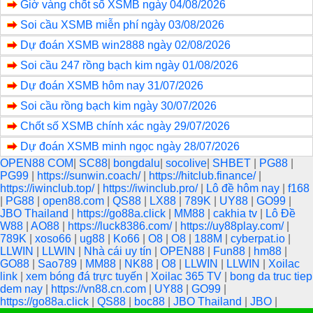
Giờ vàng chốt số XSMB ngày 04/08/2026
Soi cầu XSMB miễn phí ngày 03/08/2026
Dự đoán XSMB win2888 ngày 02/08/2026
Soi cầu 247 rồng bạch kim ngày 01/08/2026
Dự đoán XSMB hôm nay 31/07/2026
Soi cầu rồng bạch kim ngày 30/07/2026
Chốt số XSMB chính xác ngày 29/07/2026
Dự đoán XSMB minh ngọc ngày 28/07/2026
OPEN88 COM
|
SC88
|
bongdalu
|
socolive
|
SHBET
|
PG88
|
PG99
|
https://sunwin.coach/
|
https://hitclub.finance/
|
https://iwinclub.top/
|
https://iwinclub.pro/
|
Lô đề hôm nay
|
f168
|
PG88
|
open88.com
|
QS88
|
LX88
|
789K
|
UY88
|
GO99
|
JBO Thailand
|
https://go88a.click
|
MM88
|
cakhia tv
|
Lô Đề
W88
|
AO88
|
https://luck8386.com/
|
https://uy88play.com/
|
789K
|
xoso66
|
ug88
|
Ko66
|
O8
|
O8
|
188M
|
cyberpat.io
|
LLWIN
|
LLWIN
|
Nhà cái uy tín
|
OPEN88
|
Fun88
|
hm88
|
GO88
|
Sao789
|
MM88
|
NK88
|
O8
|
LLWIN
|
LLWIN
|
Xoilac
link
|
xem bóng đá trực tuyến
|
Xoilac 365 TV
|
bong da truc tiep
dem nay
|
https://vn88.cn.com
|
UY88
|
GO99
|
https://go88a.click
|
QS88
|
boc88
|
JBO Thailand
|
JBO
|