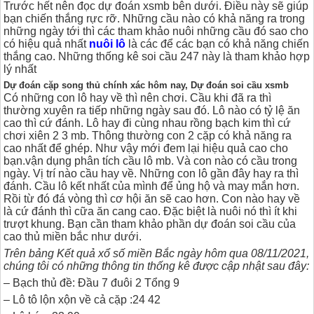
Trước hết nên đọc dự đoán xsmb bên dưới. Điều này sẽ giúp
bạn chiến thắng rực rỡ. Những cầu nào có khả năng ra trong
những ngày tới thì các tham khảo nuôi những cầu đó sao cho
có hiệu quả nhất
nuôi lô
là các để các bạn có khả năng chiến
thắng cao. Những thống kê soi cầu 247 này là tham khảo hợp
lý nhất
Dự đoán cặp song thủ chính xác hôm nay, Dự đoán soi cầu xsmb
Có những con lô hay về thì nên chơi. Cầu khi đã ra thì
thường xuyên ra tiếp những ngày sau đó. Lô nào có tỷ lệ ăn
cao thì cứ đánh. Lô hay đi cùng nhau rồng bạch kim thì cứ
chơi xiên 2 3 mb. Thông thường con 2 cặp có khả năng ra
cao nhất để ghép. Như vậy mới đem lại hiệu quả cao cho
bạn.vận dụng phân tích cầu lô mb. Và con nào có cầu trong
ngày. Vị trí nào cầu hay về. Những con lô gần đây hay ra thì
đánh. Cầu lô kết nhất của mình để ủng hộ và may mắn hơn.
Rồi từ đó đá vòng thì cơ hội ăn sẽ cao hơn. Con nào hay về
là cứ đánh thì cữa ăn cang cao. Đặc biệt là nuôi nó thì ít khi
trượt khung. Bạn cần tham khảo phần dự đoán soi cầu của
cao thủ miền bắc như dưới.
Trên bảng Kết quả xổ số miền Bắc ngày hôm qua 08/11/2021,
chúng tôi có những thông tin thống kê được cập nhật sau đây:
– Bạch thủ đề: Đầu 7 đuôi 2 Tổng 9
– Lô tô lộn xộn về cả cặp :24 42