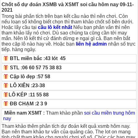
Chốt số dự đoán XSMB và XSMT soi cầu hôm nay 09-11-
2021
Trong bài phân tích trên bạn kết cầu nào thì nên chơi. Còn
nếu loạn số không biết chọn thì tham khảo chốt số bên dưới.
Hoặc lấy cầu tại
cầu lô kết nhất
Nếu bạn phân vân thì nên
tham khảo lấy nó chơi. Dù sao chúng ta cũng cần tới may
mắn. Nên lô kết thì cứ đánh dừng e ngại gì cả. Bạn nên bắt
theo cặp lô nào hay về. Hoặc bạn
liên hệ admin
nhận số trực
tiếp. hàng ngày.
BTL miền bắc :43 lót 45
STL :06 60 57 75 38 83
Cặp lô đẹp :57 58
LÔ XIÊN :23-38
LÔ KÉP :11 55 88
ĐB CHẠM :2 3 9
Miền nam XSMT :
Tham khào phần
soi cầu miền trung hôm
nay
Tham khảo thêm phân tích dự đoán kết quả xsmb hôm nay.
Bạn nên tham khảo tư vấn của quảng cáo. The lot on mang
tính chất tham khảo cho người chơi xổ số. Chúc các bạn may