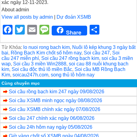
xác ngày 12-11-2023.
About admin
View all posts by admin
|
Dự đoán XSMB
F
T
E
M
S
Share
a
wi
m
e
h
c
tt
ail
ss
ar
Từ Khóa:
lo nuoi rong bach kim
,
Nuôi lô kép khung 3 ngày bất
bại
,
Rồng Bạch Kim chốt số hôm nay
,
Soi cầu 247
,
Soi
e
er
a
e
cầu 247 miễn phí
,
Soi cầu 247 rồng bạch kim
,
soi cầu 3 miền
wap
,
Soi cầu 3 miền Win2888
,
soi cau 88 nuôi khung bach
b
g
kim
,
Soi cầu độc thủ lô miền Bắc
,
Soi cầu MB Rồng Bạch
Kim
,
soicau247h.com
,
song thủ lô hôm nay
o
e
Cùng chuyên mục
o
Soi cầu rồng bạch kim 247 ngày 09/08/2026
k
Soi cầu XSMB minh ngọc ngày 08/08/2026
Soi cầu XSMB chính xác ngày 07/08/2026
Soi cầu 247 chính xác ngày 06/08/2026
Soi cầu 24h hôm nay ngày 05/08/2026
Giờ vàng chốt số XSMB ngày 04/08/2026