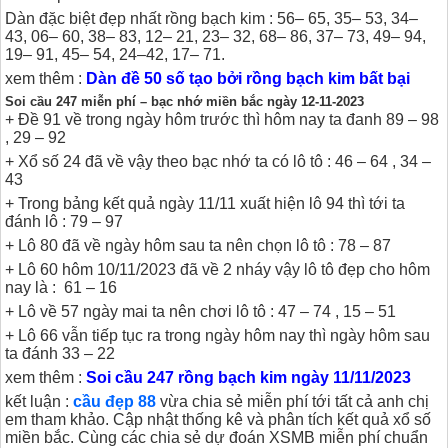
Dàn đặc biệt đẹp nhất rồng bạch kim : 56– 65, 35– 53, 34–
43, 06– 60, 38– 83, 12– 21, 23– 32, 68– 86, 37– 73, 49– 94,
19– 91, 45– 54, 24–42, 17– 71.
xem thêm :
Dàn đề 50 số tạo bởi rồng bạch kim bất bại
Soi cầu 247 miễn phí – bạc nhớ miền bắc ngày 12-11-2023
+ Đề 91 về trong ngày hôm trước thì hôm nay ta đanh 89 – 98
, 29 – 92
+ Xổ số 24 đã về vậy theo bạc nhớ ta có lô tô : 46 – 64 , 34 –
43
+ Trong bảng kết quả ngày 11/11 xuất hiện lô 94 thì tới ta
đánh lô : 79 – 97
+ Lô 80 đã về ngày hôm sau ta nên chọn lô tô : 78 – 87
+ Lô 60 hôm 10/11/2023 đã về 2 nháy vậy lô tô đẹp cho hôm
nay là : 61 – 16
+ Lô về 57 ngày mai ta nên chơi lô tô : 47 – 74 , 15 – 51
+ Lô 66 vẫn tiếp tục ra trong ngày hôm nay thì ngày hôm sau
ta đánh 33 – 22
xem thêm :
Soi cầu 247 rồng bạch kim ngày 11/11/2023
kết luận :
cầu đẹp 88
vừa chia sẻ miễn phí tới tất cả anh chị
em tham khảo. Cập nhật thống kê và phân tích kết quả xổ số
miền bắc. Cùng các chia sẻ dự đoán XSMB miễn phí chuẩn