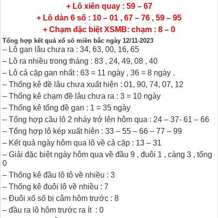
+ Lô xiên quay : 59 – 67
+ Lô dàn 6 số : 10 – 01 , 67 – 76 , 59 – 95
+ Chạm đặc biệt XSMB: chạm : 8 – 0
Tổng hợp kết quả xổ số miền bắc ngày 12
/11-2023
– Lô gan lâu chưa ra : 34, 63, 00, 16, 65
– Lô ra nhiều trong tháng : 83 , 24, 49, 08 , 40
– Lô cả cặp gan nhất : 63 = 11 ngày , 36 = 8 ngày .
– Thống kê đề lâu chưa xuất hiện : 01, 90, 74, 07, 12
– Thống kê chạm đề lâu chưa ra : 3 = 10 ngày
– Thống kê tổng đề gan : 1 = 35 ngày
– Tổng hợp cầu lô 2 nháy trở lên hôm qua : 24 – 37- 61 – 66
– Tổng hợp lô kép xuất hiên : 33 – 55 – 66 – 77 – 99
– Kết quả ngày hôm qua lô về cả cặp : 13 – 31
– Giải đặc biệt ngày hôm qua về đầu 9 , đuôi 1 , càng 3 , tổng
0
– Thống kê đầu lô tô về nhiều : 3
– Thống kê đuôi lô về nhiều : 7
– Đuôi xổ số bị câm hôm trước : 8
– đầu ra lô hôm trước ra ít : 0