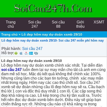
Trang
Soi cầu
Soi cầu
Giới
XSMT
chủ
247
88
thiệu
Trang chủ
»
Lô đẹp hôm nay dự doán xsmb 29/10
Lô đẹp hôm nay dự doán xsmb 29/10- Soi cầu 247 miễn phí hôm nay
Phát hành:
Soi cầu 247
Hỗ trợ:
Lô đẹp hôm nay dự doán xsmb 29/10
Lô đẹp hôm nay dự doán xsmb chính xác nhất. Tại diễn đàn
soi cầu 247
luôn đem lại sự may mắn cho tát cả anh em cùng
đam mê số học. Mặc dù kết quả không thể chính xác 100%.
Nhưng cũng làm cho các bạn tin tưởng, chính xác may mắn
nhất trong ngày. Hôm nay các cao thủ chốt số. Soi cầu 247
xsmb sẽ dự đoán nhừng cầu lô đẹp hôm nay sẽ ra. Cầu bạch
thủ lót 1 con và độc thủ duy nhất 1 con lô. Các cặp song thủ
đẹp khả năng ra cao. Lô kép trong chu kỳ tần xuất ra. Trước
hết nên đọc dự đoán xsmb bên dưới. Điều này sẽ giúp bạn
chiến thắng rực rỡ. Những cầu nào có khả năng ra trong