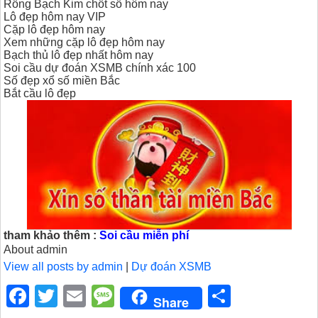
Rồng Bạch Kim chốt số hôm nay
Lô đẹp hôm nay VIP
Cặp lô đẹp hôm nay
Xem những cặp lô đẹp hôm nay
Bạch thủ lô đẹp nhất hôm nay
Soi cầu dự đoán XSMB chính xác 100
Số đẹp xổ số miền Bắc
Bắt cầu lô đẹp
tham khảo thêm :
Soi cầu miễn phí
About admin
View all posts by admin
|
Dự đoán XSMB
F
T
E
M
S
Share