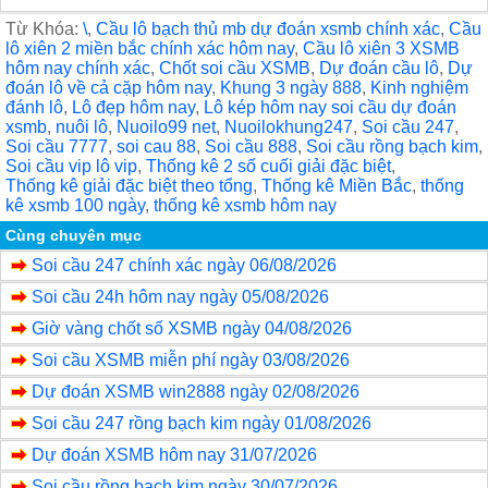
a
wi
m
e
h
c
tt
ail
ss
ar
Từ Khóa:
\
,
Cầu lô bạch thủ mb dự đoán xsmb chính xác
,
Cầu
lô xiên 2 miền bắc chính xác hôm nay
,
Cầu lô xiên 3 XSMB
e
er
a
e
hôm nay chính xác
,
Chốt soi cầu XSMB
,
Dự đoán cầu lô
,
Dự
đoán lô về cả cặp hôm nay
,
Khung 3 ngày 888
,
Kinh nghiệm
b
g
đánh lô
,
Lô đẹp hôm nay
,
Lô kép hôm nay soi cầu dự đoán
xsmb
,
nuôi lô
,
Nuoilo99 net
,
Nuoilokhung247
,
Soi cầu 247
,
o
e
Soi cầu 7777
,
soi cau 88
,
Soi cầu 888
,
Soi cầu rồng bạch kim
,
o
Soi cầu vip lô vip
,
Thống kê 2 số cuối giải đặc biệt
,
Thống kê giải đặc biệt theo tổng
,
Thống kê Miền Bắc
,
thống
k
kê xsmb 100 ngày
,
thống kê xsmb hôm nay
Cùng chuyên mục
Soi cầu 247 chính xác ngày 06/08/2026
Soi cầu 24h hôm nay ngày 05/08/2026
Giờ vàng chốt số XSMB ngày 04/08/2026
Soi cầu XSMB miễn phí ngày 03/08/2026
Dự đoán XSMB win2888 ngày 02/08/2026
Soi cầu 247 rồng bạch kim ngày 01/08/2026
Dự đoán XSMB hôm nay 31/07/2026
Soi cầu rồng bạch kim ngày 30/07/2026