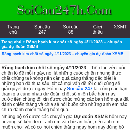
Trang
Soi cầu
Soi cầu
Giới
XSMT
chủ
247
88
thiệu
Trang chủ
»
Rồng bạch kim chốt số ngày 4/11/2023 – chuyên
gia dự đoán XSMB
Rồng bạch kim chốt số ngày 4/11/2023 – chuyên gia dự đoán XSMB
Rồng bạch kim chốt số ngày 4/11/2023
– Tiếp tục với cuộc
chiên lô đề mỗi ngày, nói là những cuộc chiến nhưng thực
chất chúng ta không nên cần quá căng thẳng đặc biệt là
những bạn đã thua sâu, tất cả mọi vấn đề rồi cuối cùng sẽ
giải quyết được ngay. Hôm nay
Soi cầu 247
lại cùng các bạn
tham gia cùng nhau dự đoán chốt số miền bắc hôm nay,
trước tiên chúng tôi xin được chúc mừng các bạn hôm qua đã
dành chiến thắng và chia sẻ nỗi buồn cho những anh em nào
chưa dành chiến thắng hôm qua.
Nhũng bộ số được các chuyên gia
Dự đoán XSMB
hôm nay
hi vọng sẽ kéo được anh em vào bờ an toàn, nếu anh em
muốn chơi và có cơ hội chiến thắng ngày hôm nay đừng bỏ