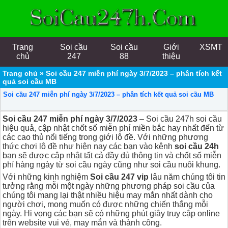
Trang
Soi cầu
Soi cầu
Giới
XSMT
chủ
247
88
thiệu
Trang chủ
»
Soi cầu 247 miễn phí ngày 3/7/2023 – phân tích kết
quả soi cầu MB
Soi cầu 247 miễn phí ngày 3/7/2023 – phân tích kết quả soi cầu MB
Soi cầu 247 miễn phí ngày 3/7/2023
– Soi cầu 247h soi cầu
hiệu quả, cập nhật chốt số miễn phí miền bắc hay nhất đến từ
các cao thủ nổi tiếng trong giới lô đề. Với những phương
thức chơi lô đề như hiện nay các bạn vào kênh
soi cầu 24h
bạn sẽ được cập nhật tất cả đầy đủ thông tin và chốt số miễn
phí hàng ngày từ soi cầu ngày cũng như soi cầu nuôi khung.
Với những kinh nghiệm
Soi cầu 247 vip
lâu năm chúng tôi tin
tưởng rằng mỗi một ngày những phương pháp soi cầu của
chúng tôi mang lại thật nhiều hiệu may mắn nhất dành cho
người chơi, mong muốn có được những chiến thắng mỗi
ngày. Hi vọng các bạn sẽ có những phút giây truy cập online
trên website vui vẻ, may mắn và thành công.