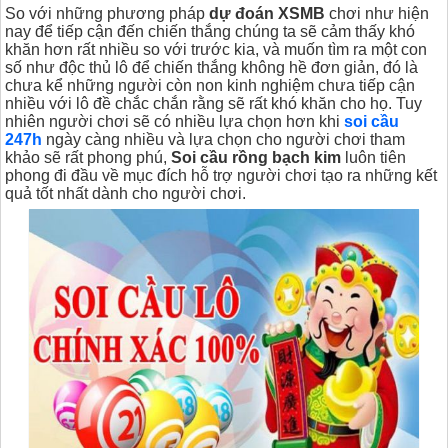
So với những phương pháp
dự đoán XSMB
chơi như hiện
nay để tiếp cận đến chiến thắng chúng ta sẽ cảm thấy khó
khăn hơn rất nhiều so với trước kia, và muốn tìm ra một con
số như độc thủ lô để chiến thắng không hề đơn giản, đó là
chưa kể những người còn non kinh nghiệm chưa tiếp cận
nhiều với lô đề chắc chắn rằng sẽ rất khó khăn cho họ. Tuy
nhiên người chơi sẽ có nhiều lựa chọn hơn khi
soi cầu
247h
ngày càng nhiều và lựa chọn cho người chơi tham
khảo sẽ rất phong phú,
Soi cầu rồng bạch kim
luôn tiên
phong đi đầu về mục đích hỗ trợ người chơi tạo ra những kết
quả tốt nhất dành cho người chơi.